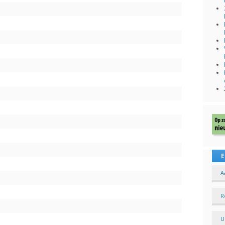
E
A
R
U