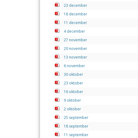
b
s
l
23 december
o
A
18 december
o
p
11 december
k
p
4 december
27 november
20 november
13 november
6 november
30 oktober
23 oktober
16 oktober
9 oktober
2 oktober
25 september
18 september
11 september