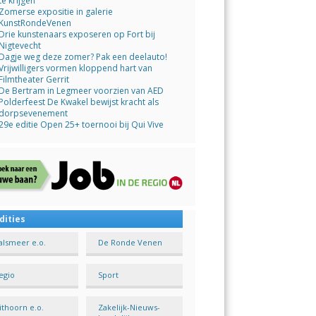
te krijgen
Zomerse expositie in galerie
KunstRondeVenen
Drie kunstenaars exposeren op Fort bij
Nigtevecht
Dagje weg deze zomer? Pak een deelauto!
Vrijwilligers vormen kloppend hart van
Filmtheater Gerrit
De Bertram in Legmeer voorzien van AED
Polderfeest De Kwakel bewijst kracht als
dorpsevenement
29e editie Open 25+ toernooi bij Qui Vive
dities
alsmeer e.o.
De Ronde Venen
egio
Sport
ithoorn e.o.
Zakelijk-Nieuws-