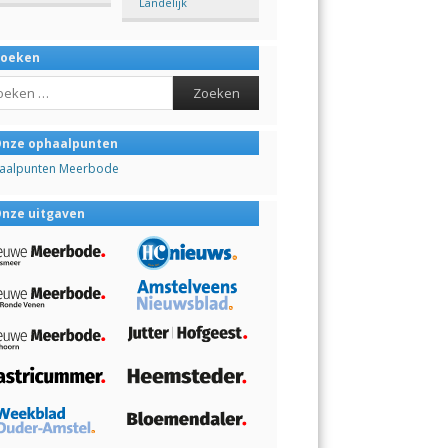
Landelijk
Zoeken
ch
nze ophaalpunten
aalpunten Meerbode
nze uitgaven