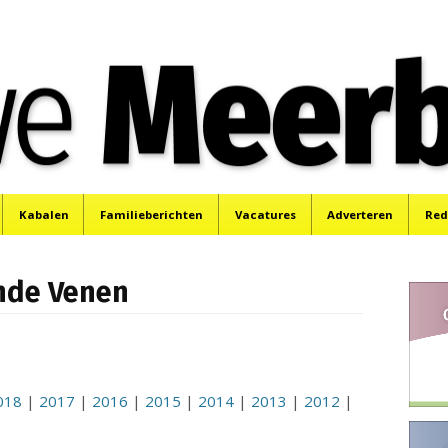
e
Mijdrecht, Uithoorn en De Kwakel.
Kabalen
Familieberichten
Vacatures
Adverteren
Red
onde Venen
018
|
2017
|
2016
|
2015
|
2014
|
2013
|
2012
|