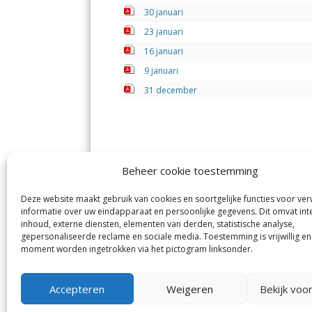
30 januari
23 januari
16 januari
9 januari
31 december
Beheer cookie toestemming
Deze website maakt gebruik van cookies en soortgelijke functies voor ve
De Nieuwe Meerbode
Aal
informatie over uw eindapparaat en persoonlijke gegevens. Dit omvat int
Visserstraat 10
en
inhoud, externe diensten, elementen van derden, statistische analyse,
1431 GJ Aalsmeer
De 
0297-341900
gepersonaliseerde reclame en sociale media. Toestemming is vrijwillig en
Mij
info@meerbode.nl
moment worden ingetrokken via het pictogram linksonder.
Vro
Ba
Uit
Accepteren
Weigeren
Bekijk voo