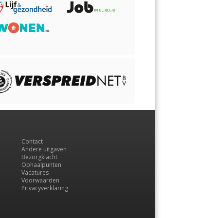
Contact
Andere uitgaven
Bezorgklacht
Ophaalpunten
Vacatures
Voorwaarden
Privacyverklaring