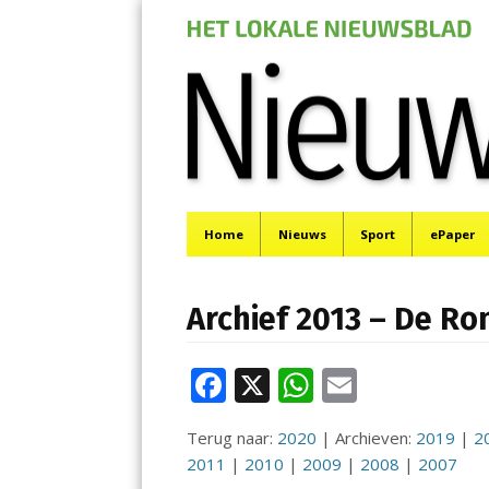
Nieuwe Meerbod
Menu
Het laatste nieuws uit Aalsmeer, De Ronde Venen, 
Skip
Home
Nieuws
Sport
ePaper
to
content
Archief 2013 – De R
F
X
W
E
ac
h
m
Terug naar:
2020
| Archieven:
2019
|
2
e
at
ai
2011
|
2010
|
2009
|
2008
|
2007