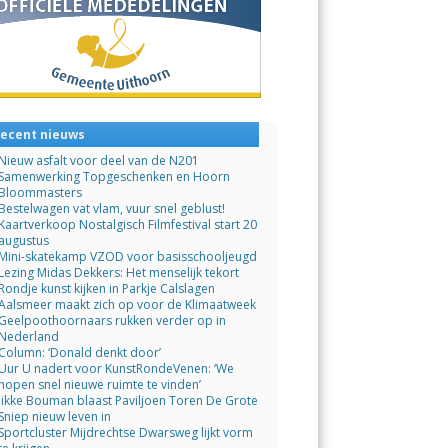
ecent nieuws
Nieuw asfalt voor deel van de N201
Samenwerking Topgeschenken en Hoorn
Bloommasters
Bestelwagen vat vlam, vuur snel geblust!
Kaartverkoop Nostalgisch Filmfestival start 20
augustus
Mini-skatekamp VZOD voor basisschooljeugd
Lezing Midas Dekkers: Het menselijk tekort
Rondje kunst kijken in Parkje Calslagen
Aalsmeer maakt zich op voor de Klimaatweek
Geelpoothoornaars rukken verder op in
Nederland
Column: ‘Donald denkt door’
Uur U nadert voor KunstRondeVenen: ‘We
hopen snel nieuwe ruimte te vinden’
Jikke Bouman blaast Paviljoen Toren De Grote
Sniep nieuw leven in
Sportcluster Mijdrechtse Dwarsweg lijkt vorm