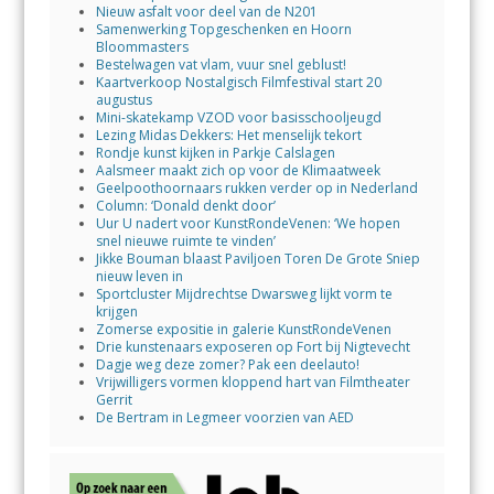
Nieuw asfalt voor deel van de N201
Samenwerking Topgeschenken en Hoorn
Bloommasters
Bestelwagen vat vlam, vuur snel geblust!
Kaartverkoop Nostalgisch Filmfestival start 20
augustus
Mini-skatekamp VZOD voor basisschooljeugd
Lezing Midas Dekkers: Het menselijk tekort
Rondje kunst kijken in Parkje Calslagen
Aalsmeer maakt zich op voor de Klimaatweek
Geelpoothoornaars rukken verder op in Nederland
Column: ‘Donald denkt door’
Uur U nadert voor KunstRondeVenen: ‘We hopen
snel nieuwe ruimte te vinden’
Jikke Bouman blaast Paviljoen Toren De Grote Sniep
nieuw leven in
Sportcluster Mijdrechtse Dwarsweg lijkt vorm te
krijgen
Zomerse expositie in galerie KunstRondeVenen
Drie kunstenaars exposeren op Fort bij Nigtevecht
Dagje weg deze zomer? Pak een deelauto!
Vrijwilligers vormen kloppend hart van Filmtheater
Gerrit
De Bertram in Legmeer voorzien van AED