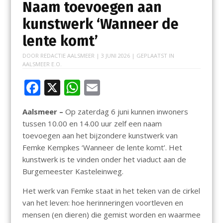
Naam toevoegen aan
kunstwerk ‘Wanneer de
lente komt’
DOOR
REDACTIE AALSMEER
|
3 JUNI 2026
| GEPLAATST IN
AALSMEER E.O.
F
X
W
E
ac
h
m
Aalsmeer –
Op zaterdag 6 juni kunnen inwoners
e
at
ai
tussen 10.00 en 14.00 uur zelf een naam
b
s
l
toevoegen aan het bijzondere kunstwerk van
o
A
Femke Kempkes ‘Wanneer de lente komt’. Het
kunstwerk is te vinden onder het viaduct aan de
o
p
Burgemeester Kasteleinweg.
k
p
Het werk van Femke staat in het teken van de cirkel
van het leven: hoe herinneringen voortleven en
mensen (en dieren) die gemist worden en waarmee