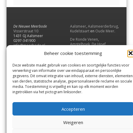
De Nieuwe Meerbode
Aalsmeer
,
Aalsmeerderbrug
,
Visserstraat 10
Kudelstaart
en
Oude Meer
.
1431 GJ Aalsmeer
De Ronde Venen
,
0297-341900
Amstelhoek
,
De Hoef
,
info@meerbode.nl
Mijdrecht
,
Wilnis
,
Vinkeveen
,
Beheer cookie toestemming
Vrouwenakker
,
Waverveen
,
Abcoude
en
Baambrugge
.
Deze website maakt gebruik van cookies en soortgelijke functies voor
Uithoorn
en
De Kwakel
.
verwerking van informatie over uw eindapparaat en persoonlijke
gegevens. Dit omvat integratie van inhoud, externe diensten, elementen
van derden, statistische analyse, gepersonaliseerde reclame en sociale
Contact
media. Toestemming is vrijwillig en kan op elk moment worden
Andere uitgaven
ingetrokken via het pictogram linksonder.
Bezorgklacht
Ophaalpunten
Vacatures
Voorwaarden
Accepteren
Privacyverklaring
Weigeren
© GOUW Uitgevers B.V.