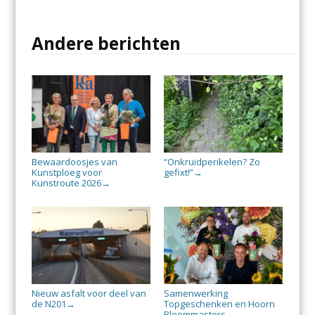
Andere berichten
Bewaardoosjes van
“Onkruidperikelen? Zo
Kunstploeg voor
gefixt!”
→
Kunstroute 2026
→
Nieuw asfalt voor deel van
Samenwerking
de N201
Topgeschenken en Hoorn
→
Bloommasters
→