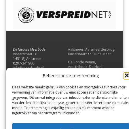
De Nieuwe Meerbode
Aalsmeer
,
Aalsmeerderbrug
,
Visserstraat 10
Kudelstaart
en
Oude Meer
.
1431 GJ Aalsmeer
De Ronde Venen
,
0297-341900
Amstelhoek
,
De Hoef
,
info@meerbode.nl
Mijdrecht
,
Wilnis
,
Vinkeveen
,
Beheer cookie toestemming
Vrouwenakker
,
Waverveen
,
Abcoude
en
Baambrugge
.
Deze website maakt gebruik van cookies en soortgelijke functies voor
Uithoorn
en
De Kwakel
.
verwerking van informatie over uw eindapparaat en persoonlijke
gegevens. Dit omvat integratie van inhoud, externe diensten, elementen
van derden, statistische analyse, gepersonaliseerde reclame en sociale
Contact
media. Toestemming is vrijwillig en kan op elk moment worden
Andere uitgaven
ingetrokken via het pictogram linksonder.
Bezorgklacht
Ophaalpunten
Vacatures
Voorwaarden