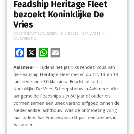
Feadship Heritage Fleet
bezoekt Koninklijke De
Vries
DOOR
REDACTIE AALSMEER
|
5 JUNI 2026
| GEPLAATST IN
AALSMEER E.O.
F
X
W
E
ac
h
m
Aalsmeer
– Tijdens het jaarlijks rendez-vous van
e
at
ai
de Feadship Heritage Fleet meren op 12, 13 en 14
b
s
l
juni een kleine 30 klassieke Feadships af bij
o
A
Koninklijke De Vries Scheepsbouw in Aalsmeer. Alle
aangemelde Feadships zijn 60 jaar of ouder en
o
p
vormen samen een uniek varend erfgoed binnen de
k
p
Nederlandse jachtbouw. Was de ontmoeting vorig
jaar tijdens Sail Amsterdam, dit jaar een bezoek in
Aalsmeer.