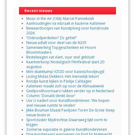
Recent nieuws
Music in the Air (166): Marcel Pannekoek
Aanhoudingen na inbraak in kazerne Aalsmeer
Bewaardoosjes van Kunstploeg voor Kunstroute
2026
“Onkruidperikelen? Zo gefixt!”
Nieuw asfalt voor deel van de N201
Samenwerking Topgeschenken en Hoorn
Bloommasters
Bestelwagen vat vlam, vuur snel geblust!
Kaartverkoop Nostalgisch Filmfestival start 20
augustus
Mini-skatekamp VZOD voor basisschooljeugd
Lezing Midas Dekkers: Het menselijk tekort
Rondje kunst kijken in Parkje Calslagen
Aalsmeer maakt zich op voor de Klimaatweek
Geelpoothoornaars rukken verder op in Nederland
Column: ‘Donald denkt door’
Uur U nadert voor KunstRondeVenen: ‘We hopen
snel nieuwe ruimte te vinden’
Jikke Bouman blaast Paviljoen Toren De Grote Sniep
nieuw leven in
Sportcluster Mijdrechtse Dwarsweg lijkt vorm te
krijgen
Zomerse expositie in galerie KunstRondeVenen
Drie kunstenaars exposeren op Fort bij Nigtevecht