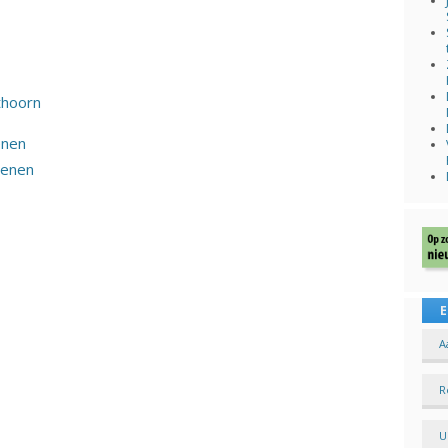
thoorn
enen
Venen
E
A
R
U