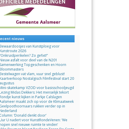
ecent nieuws
Bewaardoosjes van Kunstploeg voor
Kunstroute 2026
“Onkruidperikelen? Zo gefixt!”
Nieuw asfalt voor deel van de N201
Samenwerking Topgeschenken en Hoorn
Bloommasters
Bestelwagen vat vlam, vuur snel geblust!
Kaartverkoop Nostalgisch Filmfestival start 20
augustus
Mini-skatekamp VZOD voor basisschooljeugd
Lezing Midas Dekkers: Het menselijk tekort
Rondje kunst kijken in Parkje Calslagen
Aalsmeer maakt zich op voor de Klimaatweek
Geelpoothoornaars rukken verder op in
Nederland
Column: ‘Donald denkt door’
Uur U nadert voor KunstRondeVenen: ‘We
hopen snel nieuwe ruimte te vinden’