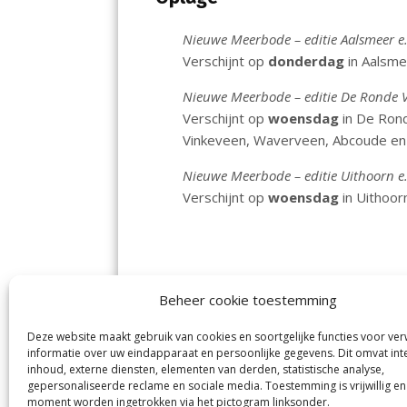
Nieuwe Meerbode – editie Aalsmeer e.
Verschijnt op
donderdag
in Aalsme
Nieuwe Meerbode – editie De Ronde V
Verschijnt op
woensdag
in De Rond
Vinkeveen, Waverveen, Abcoude e
Nieuwe Meerbode – editie Uithoorn e.
Verschijnt op
woensdag
in Uithoor
Beheer cookie toestemming
Deze website maakt gebruik van cookies en soortgelijke functies voor ve
De Nieuwe Meerbode
Aal
informatie over uw eindapparaat en persoonlijke gegevens. Dit omvat int
Visserstraat 10
en
inhoud, externe diensten, elementen van derden, statistische analyse,
1431 GJ Aalsmeer
De 
0297-341900
gepersonaliseerde reclame en sociale media. Toestemming is vrijwillig en
Mij
info@meerbode.nl
moment worden ingetrokken via het pictogram linksonder.