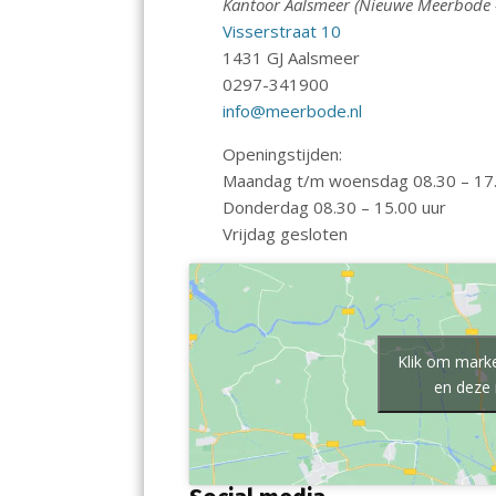
b
s
l
Kantoor Aalsmeer (Nieuwe Meerbode –
o
A
Visserstraat 10
1431 GJ Aalsmeer
o
p
0297-341900
k
p
info@meerbode.nl
Openingstijden:
Maandag t/m woensdag 08.30 – 17.
Donderdag 08.30 – 15.00 uur
Vrijdag gesloten
Klik om marke
en deze 