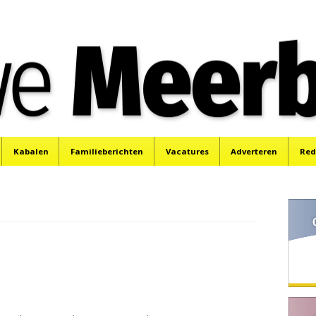
e
Mijdrecht, Uithoorn en De Kwakel.
Kabalen
Familieberichten
Vacatures
Adverteren
Red