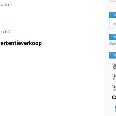
047013
Sear
p B.V.
O
vertentieverkoop
Oph
O