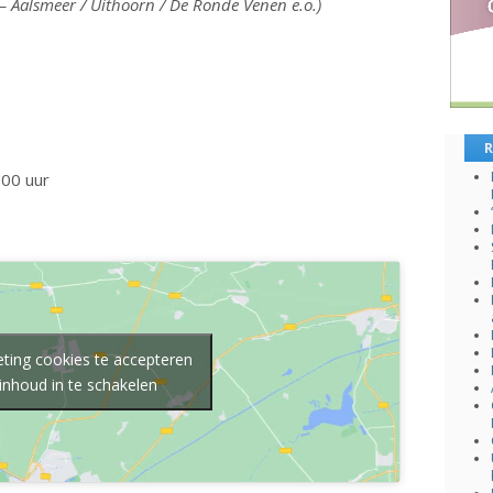
 Aalsmeer / Uithoorn / De Ronde Venen e.o.)
R
00 uur
ting cookies te accepteren
inhoud in te schakelen