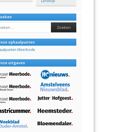
Landelijk
Zoeken
ch
nze ophaalpunten
aalpunten Meerbode
nze uitgaven