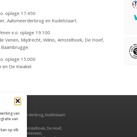
o.
oplage 17.450
er, Aalsmeerderbrug en Kudelstaart.
enen e.o.
oplage 19.100
e Venen, Mijdrecht, Wilnis, Amstelhoek, De Hoef,
n Baambrugge.
o.
oplage 15.000
n en De Kwakel.
rwerking van
smeer
,
Aalsmeerderbrug
,
Kudelstaart
egratie van
Oude Meer
.
Ronde Venen
,
Amstelhoek
,
De Hoef
,
 kan op elk
drecht
,
Wilnis
,
Vinkeveen
,