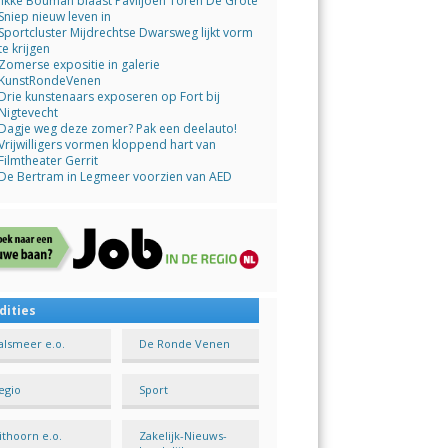
Jikke Bouman blaast Paviljoen Toren De Grote
Sniep nieuw leven in
Sportcluster Mijdrechtse Dwarsweg lijkt vorm
te krijgen
Zomerse expositie in galerie
KunstRondeVenen
Drie kunstenaars exposeren op Fort bij
Nigtevecht
Dagje weg deze zomer? Pak een deelauto!
Vrijwilligers vormen kloppend hart van
Filmtheater Gerrit
De Bertram in Legmeer voorzien van AED
dities
alsmeer e.o.
De Ronde Venen
egio
Sport
ithoorn e.o.
Zakelijk-Nieuws-