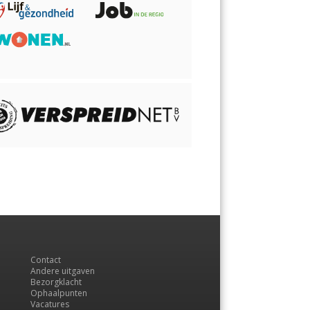
Contact
Andere uitgaven
Bezorgklacht
Ophaalpunten
Vacatures