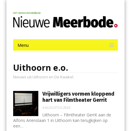
Menu
Skip
Nieuwe Meerbode
to
content
Het laatste nieuws uit Aalsmeer, De Ronde Venen, Mijdrecht,
Uithoorn en De Kwakel.
Menu
Skip
to
content
Uithoorn e.o.
Nieuws uit Uithoorn en De Kwakel.
Vrijwilligers vormen kloppend
hart van Filmtheater Gerrit
4 AUGUSTUS 2026
Uithoorn – Filmtheater Gerrit aan de
Alfons Ariënslaan 1 in Uithoorn kan terugkijken op
een…