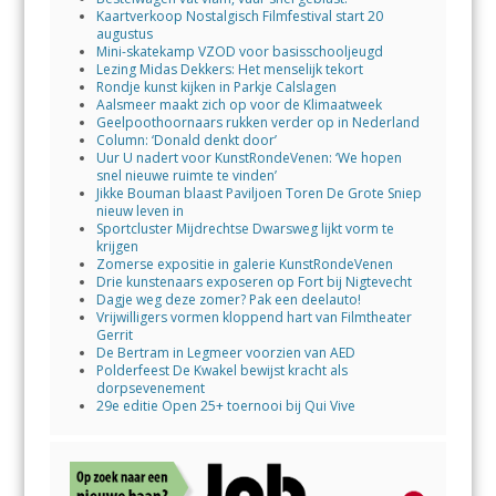
Kaartverkoop Nostalgisch Filmfestival start 20
augustus
Mini-skatekamp VZOD voor basisschooljeugd
Lezing Midas Dekkers: Het menselijk tekort
Rondje kunst kijken in Parkje Calslagen
Aalsmeer maakt zich op voor de Klimaatweek
Geelpoothoornaars rukken verder op in Nederland
Column: ‘Donald denkt door’
Uur U nadert voor KunstRondeVenen: ‘We hopen
snel nieuwe ruimte te vinden’
Jikke Bouman blaast Paviljoen Toren De Grote Sniep
nieuw leven in
Sportcluster Mijdrechtse Dwarsweg lijkt vorm te
krijgen
Zomerse expositie in galerie KunstRondeVenen
Drie kunstenaars exposeren op Fort bij Nigtevecht
Dagje weg deze zomer? Pak een deelauto!
Vrijwilligers vormen kloppend hart van Filmtheater
Gerrit
De Bertram in Legmeer voorzien van AED
Polderfeest De Kwakel bewijst kracht als
dorpsevenement
29e editie Open 25+ toernooi bij Qui Vive