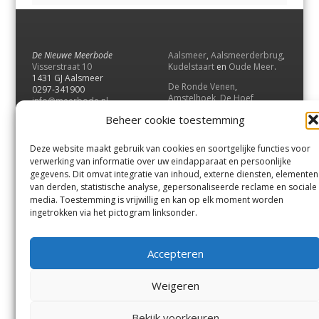
De Nieuwe Meerbode
Aalsmeer
,
Aalsmeerderbrug
,
Visserstraat 10
Kudelstaart
en
Oude Meer
.
1431 GJ Aalsmeer
De Ronde Venen
,
0297-341900
Amstelhoek
,
De Hoef
,
info@meerbode.nl
Mijdrecht
,
Wilnis
,
Vinkeveen
,
Beheer cookie toestemming
Vrouwenakker
,
Waverveen
,
Abcoude
en
Baambrugge
.
Deze website maakt gebruik van cookies en soortgelijke functies voor
Uithoorn
en
De Kwakel
.
verwerking van informatie over uw eindapparaat en persoonlijke
gegevens. Dit omvat integratie van inhoud, externe diensten, elementen
van derden, statistische analyse, gepersonaliseerde reclame en sociale
Contact
media. Toestemming is vrijwillig en kan op elk moment worden
Andere uitgaven
ingetrokken via het pictogram linksonder.
Bezorgklacht
Ophaalpunten
Vacatures
Voorwaarden
Accepteren
Privacyverklaring
Weigeren
© GOUW Uitgevers B.V.
Bekijk voorkeuren
Menu