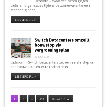
Uithoorn – Waar veel verenigingen,
clubs en organisaties tijdens de zomervakantie een
stap terug doen,…
LEES VERDER... »
Switch Datacenters omzeilt
bouwstop via
vergroeningsplan
29 JULI 2026
Uithoorn – Switch Datacenters zet een eerste stap om
een nieuw datacenter te realiseren in…
LEES VERDER... »
1
2
…
345
VOLGENDE
→