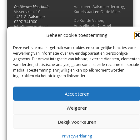
De Nieuwe Meerbode
Aalsmeer
,
Aalsmeerderbrug
,
Visserstraat 10
Kudelstaart
en
Oude Meer
.
1431 GJ Aalsmeer
De Ronde Venen
,
0297-341900
Amstelhoek
,
De Hoef
,
info@meerbode.nl
Mijdrecht
,
Wilnis
,
Vinkeveen
,
Beheer cookie toestemming
Vrouwenakker
,
Waverveen
,
Abcoude
en
Baambrugge
.
Deze website maakt gebruik van cookies en soortgelijke functies voor
Uithoorn
en
De Kwakel
.
verwerking van informatie over uw eindapparaat en persoonlijke
gegevens. Dit omvat integratie van inhoud, externe diensten, elementen
van derden, statistische analyse, gepersonaliseerde reclame en sociale
Contact
media. Toestemming is vrijwillig en kan op elk moment worden
Andere uitgaven
ingetrokken via het pictogram linksonder.
Bezorgklacht
Ophaalpunten
Vacatures
Voorwaarden
Accepteren
Privacyverklaring
Weigeren
© GOUW Uitgevers B.V.
Bekijk voorkeuren
Menu
Aalsmeer
De Ronde Venen
Uithoorn
Aalsmeer/Uithoorn
De Ronde Venen
Privacyverklaring