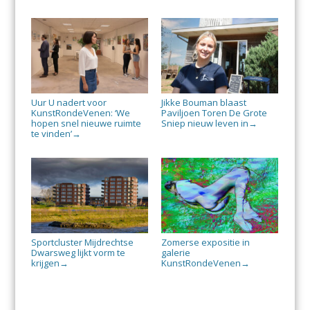
Uur U nadert voor
Jikke Bouman blaast
KunstRondeVenen: ‘We
Paviljoen Toren De Grote
hopen snel nieuwe ruimte
Sniep nieuw leven in
→
te vinden’
→
Sportcluster Mijdrechtse
Zomerse expositie in
Dwarsweg lijkt vorm te
galerie
krijgen
KunstRondeVenen
→
→