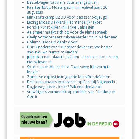
Bestelwagen vat vlam, vuur snel geblust!
Kaartverkoop Nostalgisch Filmfestival start 20
augustus
Mini-skatekamp VZOD voor basisschooljeugd
Lezing Midas Dekkers: Het menselijk tekort
Rondje kunst kijken in Parkje Calslagen
Aalsmeer maakt zich op voor de Klimaatweek
Geelpoothoornaars rukken verder op in Nederland
Column: ‘Donald denkt door’
Uur U nadert voor KunstRondeVenen: ‘We hopen
snel nieuwe ruimte te vinden’
Jikke Bouman blaast Paviljoen Toren De Grote Sniep
nieuw leven in
Sportcluster Mijdrechtse Dwarsweg lijkt vorm te
krijgen
Zomerse expositie in galerie KunstRondeVenen
Drie kunstenaars exposeren op Fort bij Nigtevecht
Dagje weg deze zomer? Pak een deelauto!
Vrijwilligers vormen kloppend hart van Filmtheater
Gerrit