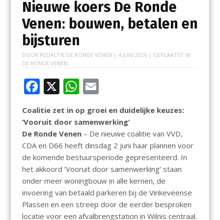
Nieuwe koers De Ronde
Venen: bouwen, betalen en
bijsturen
DOOR
REDACTIE DE RONDE VENEN
|
4 JUNI 2026
| GEPLAATST IN
DE RONDE VENEN
F
X
W
E
ac
h
m
Coalitie zet in op groei en duidelijke keuzes:
e
at
ai
‘Vooruit door samenwerking’
b
s
l
De Ronde Venen
– De nieuwe coalitie van VVD,
o
A
CDA en D66 heeft dinsdag 2 juni haar plannen voor
de komende bestuursperiode gepresenteerd. In
o
p
het akkoord ‘Vooruit door samenwerking’ staan
k
p
onder meer woningbouw in alle kernen, de
invoering van betaald parkeren bij de Vinkeveense
Plassen en een streep door de eerder besproken
locatie voor een afvalbrengstation in Wilnis centraal.