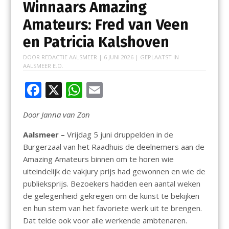
Winnaars Amazing
Amateurs: Fred van Veen
en Patricia Kalshoven
DOOR
REDACTIE AALSMEER
|
6 JUNI 2026
| GEPLAATST IN
AALSMEER E.O.
F
X
W
E
ac
h
m
Door Janna van Zon
e
at
ai
b
s
l
Aalsmeer –
Vrijdag 5 juni druppelden in de
Burgerzaal van het Raadhuis de deelnemers aan de
o
A
Amazing Amateurs binnen om te horen wie
o
p
uiteindelijk de vakjury prijs had gewonnen en wie de
k
p
publieksprijs. Bezoekers hadden een aantal weken
de gelegenheid gekregen om de kunst te bekijken
en hun stem van het favoriete werk uit te brengen.
Dat telde ook voor alle werkende ambtenaren.