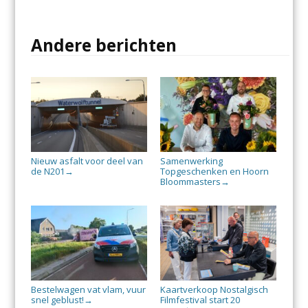
Andere berichten
Nieuw asfalt voor deel van
Samenwerking
de N201
Topgeschenken en Hoorn
→
Bloommasters
→
Bestelwagen vat vlam, vuur
Kaartverkoop Nostalgisch
snel geblust!
Filmfestival start 20
→