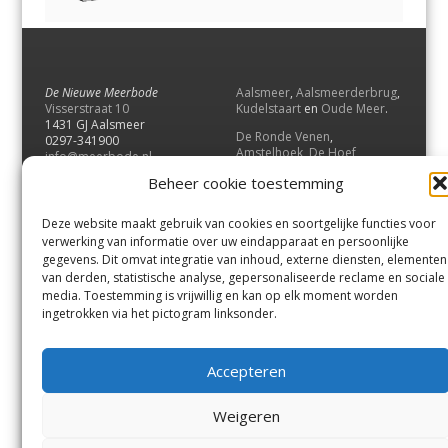
De Nieuwe Meerbode
Aalsmeer
,
Aalsmeerderbrug
,
Visserstraat 10
Kudelstaart
en
Oude Meer
.
1431 GJ Aalsmeer
De Ronde Venen
,
0297-341900
Amstelhoek
,
De Hoef
,
info@meerbode.nl
Mijdrecht
,
Wilnis
,
Vinkeveen
,
Beheer cookie toestemming
Vrouwenakker
,
Waverveen
,
Abcoude
en
Baambrugge
.
Deze website maakt gebruik van cookies en soortgelijke functies voor
Uithoorn
en
De Kwakel
.
verwerking van informatie over uw eindapparaat en persoonlijke
gegevens. Dit omvat integratie van inhoud, externe diensten, elementen
van derden, statistische analyse, gepersonaliseerde reclame en sociale
Contact
media. Toestemming is vrijwillig en kan op elk moment worden
Andere uitgaven
ingetrokken via het pictogram linksonder.
Bezorgklacht
Ophaalpunten
Vacatures
Voorwaarden
Accepteren
Privacyverklaring
Weigeren
© GOUW Uitgevers B.V.