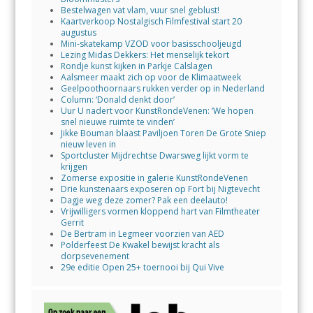
Bestelwagen vat vlam, vuur snel geblust!
Kaartverkoop Nostalgisch Filmfestival start 20
augustus
Mini-skatekamp VZOD voor basisschooljeugd
Lezing Midas Dekkers: Het menselijk tekort
Rondje kunst kijken in Parkje Calslagen
Aalsmeer maakt zich op voor de Klimaatweek
Geelpoothoornaars rukken verder op in Nederland
Column: ‘Donald denkt door’
Uur U nadert voor KunstRondeVenen: ‘We hopen
snel nieuwe ruimte te vinden’
Jikke Bouman blaast Paviljoen Toren De Grote Sniep
nieuw leven in
Sportcluster Mijdrechtse Dwarsweg lijkt vorm te
krijgen
Zomerse expositie in galerie KunstRondeVenen
Drie kunstenaars exposeren op Fort bij Nigtevecht
Dagje weg deze zomer? Pak een deelauto!
Vrijwilligers vormen kloppend hart van Filmtheater
Gerrit
De Bertram in Legmeer voorzien van AED
Polderfeest De Kwakel bewijst kracht als
dorpsevenement
29e editie Open 25+ toernooi bij Qui Vive