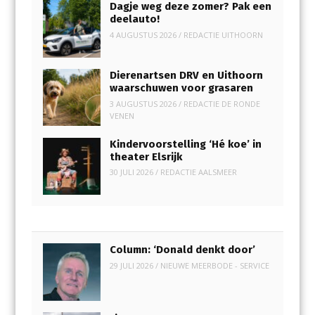
Dagje weg deze zomer? Pak een
deelauto!
4 AUGUSTUS 2026
/
REDACTIE UITHOORN
Dierenartsen DRV en Uithoorn
waarschuwen voor grasaren
3 AUGUSTUS 2026
/
REDACTIE DE RONDE
VENEN
Kindervoorstelling ‘Hé koe’ in
theater Elsrijk
30 JULI 2026
/
REDACTIE AALSMEER
Column: ‘Donald denkt door’
29 JULI 2026
/
NIEUWE MEERBODE - SERVICE