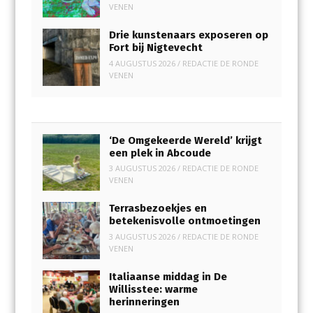
VENEN
Drie kunstenaars exposeren op
Fort bij Nigtevecht
4 AUGUSTUS 2026
/
REDACTIE DE RONDE
VENEN
‘De Omgekeerde Wereld’ krijgt
een plek in Abcoude
3 AUGUSTUS 2026
/
REDACTIE DE RONDE
VENEN
Terrasbezoekjes en
betekenisvolle ontmoetingen
3 AUGUSTUS 2026
/
REDACTIE DE RONDE
VENEN
Italiaanse middag in De
Willisstee: warme
herinneringen