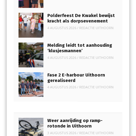
Polderfeest De Kwakel bewijst
kracht als dorpsevenement
4 AUGUSTUS 2026
/
REDACTIE UITHOORN
Melding leidt tot aanhouding
‘klusjesmannen’
4 AUGUSTUS 2026
/
REDACTIE UITHOORN
Fase 2 E-harbour Uithoorn
gerealiseerd
4 AUGUSTUS 2026
/
REDACTIE UITHOORN
Weer aanrijding op ramp-
rotonde in Uithoorn
3 AUGUSTUS 2026
/
REDACTIE UITHOORN