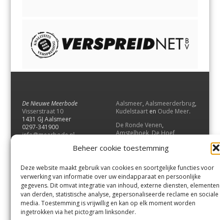
De Nieuwe Meerbode
Aalsmeer
,
Aalsmeerderbrug
,
Visserstraat 10
Kudelstaart
en
Oude Meer
.
1431 GJ Aalsmeer
De Ronde Venen
,
0297-341900
Amstelhoek
,
De Hoef
,
info@meerbode.nl
Mijdrecht
,
Wilnis
,
Vinkeveen
,
Beheer cookie toestemming
Vrouwenakker
,
Waverveen
,
Abcoude
en
Baambrugge
.
Deze website maakt gebruik van cookies en soortgelijke functies voor
Uithoorn
en
De Kwakel
.
verwerking van informatie over uw eindapparaat en persoonlijke
gegevens. Dit omvat integratie van inhoud, externe diensten, elementen
van derden, statistische analyse, gepersonaliseerde reclame en sociale
Contact
media. Toestemming is vrijwillig en kan op elk moment worden
Andere uitgaven
ingetrokken via het pictogram linksonder.
Bezorgklacht