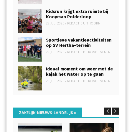
Kidsrun krijgt extra ruimte bij
Kooyman Polderloop
28 JULI 2026
/
REDACTIE UITHOORN
Sportieve vakantieactiviteiten
op SV Hertha-terrein
28 JULI 2026
/
REDACTIE DE RONDE VENEN
Ideaal moment om weer met de
kajak het water op te gaan
28 JULI 2026
/
REDACTIE DE RONDE VENEN
ZAKELIJK-NIEUWS-LANDELIJK
»