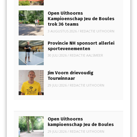
Open Uithoorns
Kampioenschap Jeu de Boules
trok 36 teams
3 AUGUSTUS 2026
/
REDACTIE UITHOORN
Provincie NH sponsort allerlei
sportevenementen
30 JULI 2026
/
REDACTIE AALSMEER
Jim Voorn drievoudig
Tourwinnaar
29 JULI 2026
/
REDACTIE UITHOORN
Open Uithoorns
kampioenschap Jeu de Boules
29 JULI 2026
/
REDACTIE UITHOORN