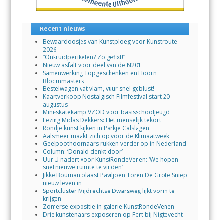
Recent nieuws
Bewaardoosjes van Kunstploeg voor Kunstroute
2026
“Onkruidperikelen? Zo gefixt!”
Nieuw asfalt voor deel van de N201
Samenwerking Topgeschenken en Hoorn
Bloommasters
Bestelwagen vat vlam, vuur snel geblust!
Kaartverkoop Nostalgisch Filmfestival start 20
augustus
Mini-skatekamp VZOD voor basisschooljeugd
Lezing Midas Dekkers: Het menselijk tekort
Rondje kunst kijken in Parkje Calslagen
Aalsmeer maakt zich op voor de Klimaatweek
Geelpoothoornaars rukken verder op in Nederland
Column: ‘Donald denkt door’
Uur U nadert voor KunstRondeVenen: ‘We hopen
snel nieuwe ruimte te vinden’
Jikke Bouman blaast Paviljoen Toren De Grote Sniep
nieuw leven in
Sportcluster Mijdrechtse Dwarsweg lijkt vorm te
krijgen
Zomerse expositie in galerie KunstRondeVenen
Drie kunstenaars exposeren op Fort bij Nigtevecht