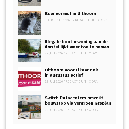
Beer vermist in Uithoorn
3 AUGUSTUS 2026
/
REDACTIE UITHOORN
Illegale bootbewoning aan de
Amstel lijkt weer toe te nemen
29 JULI 2026
/
REDACTIE UITHOORN
Uithoorn voor Elkaar ook
in augustus actief
29 JULI 2026
/
REDACTIE UITHOORN
Switch Datacenters omzeilt
bouwstop via vergroeningsplan
29 JULI 2026
/
REDACTIE UITHOORN