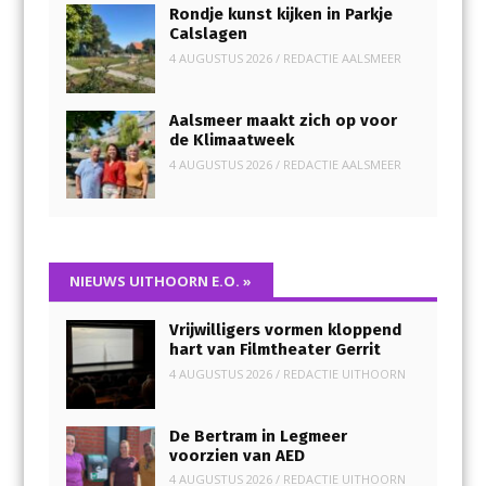
Rondje kunst kijken in Parkje
Calslagen
4 AUGUSTUS 2026
/
REDACTIE AALSMEER
Aalsmeer maakt zich op voor
de Klimaatweek
4 AUGUSTUS 2026
/
REDACTIE AALSMEER
NIEUWS UITHOORN E.O.
»
Vrijwilligers vormen kloppend
hart van Filmtheater Gerrit
4 AUGUSTUS 2026
/
REDACTIE UITHOORN
De Bertram in Legmeer
voorzien van AED
4 AUGUSTUS 2026
/
REDACTIE UITHOORN