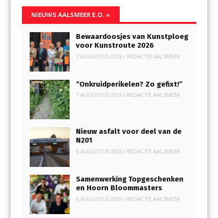
NIEUWS AALSMEER E.O.
»
Bewaardoosjes van Kunstploeg
voor Kunstroute 2026
7 AUGUSTUS 2026
/
REDACTIE AALSMEER
“Onkruidperikelen? Zo gefixt!”
7 AUGUSTUS 2026
/
REDACTIE AALSMEER
Nieuw asfalt voor deel van de
N201
6 AUGUSTUS 2026
/
REDACTIE AALSMEER
Samenwerking Topgeschenken
en Hoorn Bloommasters
6 AUGUSTUS 2026
/
REDACTIE AALSMEER