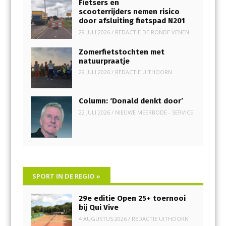
Fietsers en
scooterrijders nemen risico
door afsluiting fietspad N201
29 JULI 2026
/
REDACTIE DE RONDE VENEN
Zomerfietstochten met
natuurpraatje
29 JULI 2026
/
REDACTIE UITHOORN
Column: ‘Donald denkt door’
22 JULI 2026
/
NIEUWE MEERBODE - SERVICE
SPORT IN DE REGIO
»
29e editie Open 25+ toernooi
bij Qui Vive
4 AUGUSTUS 2026
/
REDACTIE UITHOORN