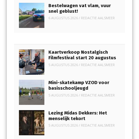
Bestelwagen vat vlam, vuur
snel geblust!
6 AUGUSTUS 2026
/
REDACTIE AALSMEER
Kaartverkoop Nostalgisch
Filmfestival start 20 augustus
5 AUGUSTUS 2026
/
REDACTIE AALSMEER
Mini-skatekamp VZOD voor
basisschooljeugd
5 AUGUSTUS 2026
/
REDACTIE AALSMEER
Lezing Midas Dekkers: Het
menselijk tekort
5 AUGUSTUS 2026
/
REDACTIE AALSMEER