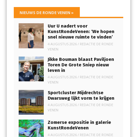
NIEUWS DE RONDE VENEN
»
Uur U nadert voor
KunstRondeVenen: ‘We hopen
snel nieuwe ruimte te vinden’
4 AUGUSTUS 2026
/
REDACTIE DE RONDE
VENEN
Jikke Bouman blaast Paviljoen
Toren De Grote Sniep nieuw
leven in
4 AUGUSTUS 2026
/
REDACTIE DE RONDE
VENEN
Sportcluster Mijdrechtse
Dwarsweg lijkt vorm te krijgen
4 AUGUSTUS 2026
/
REDACTIE DE RONDE
VENEN
Zomerse expositie in galerie
KunstRondeVenen
4 AUGUSTUS 2026
/
REDACTIE DE RONDE