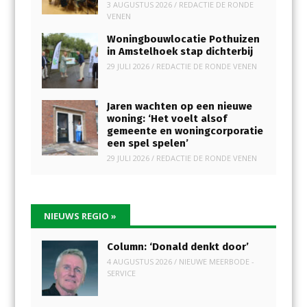
3 AUGUSTUS 2026
/
REDACTIE DE RONDE
VENEN
Woningbouwlocatie Pothuizen
in Amstelhoek stap dichterbij
29 JULI 2026
/
REDACTIE DE RONDE VENEN
Jaren wachten op een nieuwe
woning: ‘Het voelt alsof
gemeente en woningcorporatie
een spel spelen’
29 JULI 2026
/
REDACTIE DE RONDE VENEN
NIEUWS REGIO
»
Column: ‘Donald denkt door’
4 AUGUSTUS 2026
/
NIEUWE MEERBODE -
SERVICE