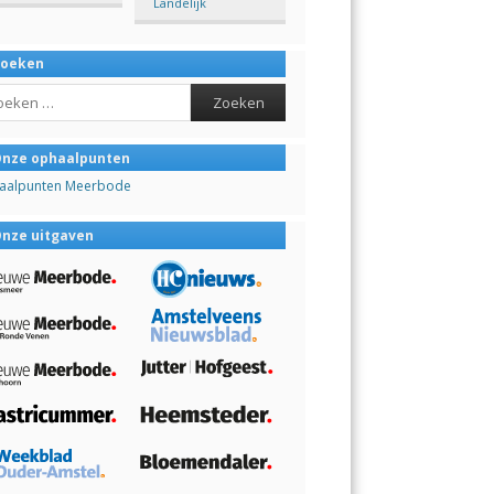
Landelijk
Zoeken
ch
nze ophaalpunten
aalpunten Meerbode
nze uitgaven