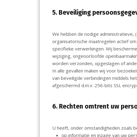
5. Beveiliging persoonsgege
We hebben de nodige administratieve, (
organisatorische maatregelen actief om 
specifieke verwerkingen. Wij bescherme
wijziging, ongeoorloofde openbaarmaki
worden verzonden, opgeslagen of ander
In alle gevallen maken wij voor bezoek
van beveiligde verbindingen middels he
afgeschermd d.m.v. 256-bits SSL encrypt
6. Rechten omtrent uw per
U heeft, onder omstandigheden zoals be
op informatie en inzage van uw pe