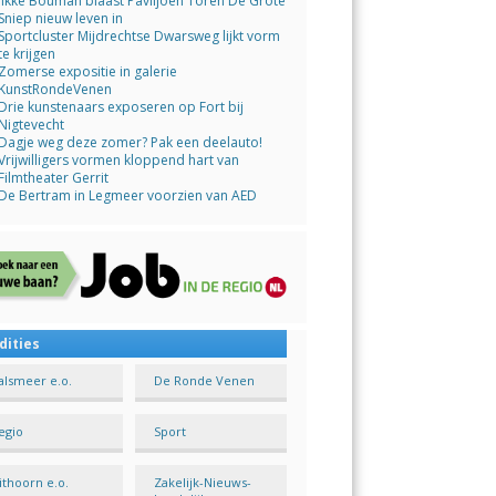
Jikke Bouman blaast Paviljoen Toren De Grote
Sniep nieuw leven in
Sportcluster Mijdrechtse Dwarsweg lijkt vorm
te krijgen
Zomerse expositie in galerie
KunstRondeVenen
Drie kunstenaars exposeren op Fort bij
Nigtevecht
Dagje weg deze zomer? Pak een deelauto!
Vrijwilligers vormen kloppend hart van
Filmtheater Gerrit
De Bertram in Legmeer voorzien van AED
dities
alsmeer e.o.
De Ronde Venen
egio
Sport
ithoorn e.o.
Zakelijk-Nieuws-