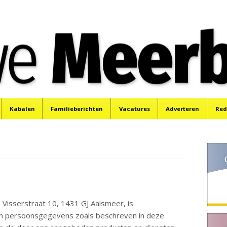
e
Mijdrecht, Uithoorn en De Kwakel.
Kabalen
Familieberichten
Vacatures
Adverteren
Red
Visserstraat 10, 1431 GJ Aalsmeer, is
an persoonsgegevens zoals beschreven in deze