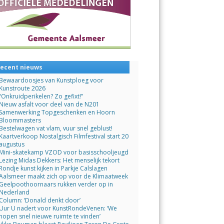
ecent nieuws
Bewaardoosjes van Kunstploeg voor
Kunstroute 2026
“Onkruidperikelen? Zo gefixt!”
Nieuw asfalt voor deel van de N201
Samenwerking Topgeschenken en Hoorn
Bloommasters
Bestelwagen vat vlam, vuur snel geblust!
Kaartverkoop Nostalgisch Filmfestival start 20
augustus
Mini-skatekamp VZOD voor basisschooljeugd
Lezing Midas Dekkers: Het menselijk tekort
Rondje kunst kijken in Parkje Calslagen
Aalsmeer maakt zich op voor de Klimaatweek
Geelpoothoornaars rukken verder op in
Nederland
Column: ‘Donald denkt door’
Uur U nadert voor KunstRondeVenen: ‘We
hopen snel nieuwe ruimte te vinden’