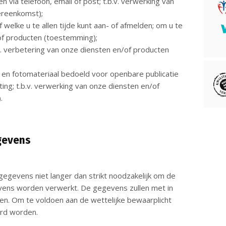
via telefoon, email of post; t.b.v. verwerking van
ereenkomst);
welke u te allen tijde kunt aan- of afmelden; om u te
of producten (toestemming);
v. verbetering van onze diensten en/of producten
en fotomateriaal bedoeld voor openbare publicatie
ting; t.b.v. verwerking van onze diensten en/of
.
gevens
gevens niet langer dan strikt noodzakelijk om de
vens worden verwerkt. De gegevens zullen met in
n. Om te voldoen aan de wettelijke bewaarplicht
rd worden.