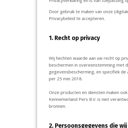
b
s
l
Privacyverklaring en is van toepassing
o
A
Door gebruik te maken van onze (digital
o
p
Privacybeleid te accepteren.
k
p
1. Recht op privacy
Wij hechten waarde aan uw recht op pr
beschermen in overeenstemming met de
gegevensbescherming, en specifiek d
per 25 mei 2018.
Onze producten en diensten maken ook 
Kennemerland Pers B.V. is niet verantwo
bronnen.
2. Persoonsgegevens die wi