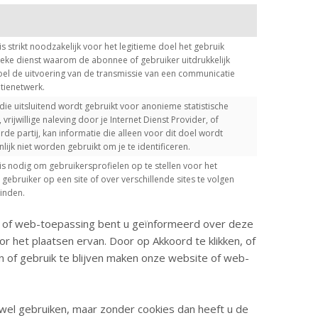
s strikt noodzakelijk voor het legitieme doel het gebruik
ieke dienst waarom de abonnee of gebruiker uitdrukkelijk
doel de uitvoering van de transmissie van een communicatie
tienetwerk.
die uitsluitend wordt gebruikt voor anonieme statistische
rijwillige naleving door je Internet Dienst Provider, of
e partij, kan informatie die alleen voor dit doel wordt
jk niet worden gebruikt om je te identificeren.
is nodig om gebruikersprofielen op te stellen voor het
ebruiker op een site of over verschillende sites te volgen
inden.
e of web-toepassing bent u geïnformeerd over deze
 het plaatsen ervan. Door op Akkoord te klikken, of
n of gebruik te blijven maken onze website of web-
wel gebruiken, maar zonder cookies dan heeft u de