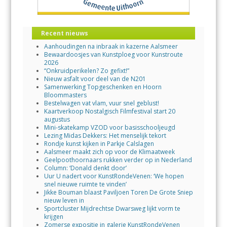
Recent nieuws
Aanhoudingen na inbraak in kazerne Aalsmeer
Bewaardoosjes van Kunstploeg voor Kunstroute
2026
“Onkruidperikelen? Zo gefixt!”
Nieuw asfalt voor deel van de N201
Samenwerking Topgeschenken en Hoorn
Bloommasters
Bestelwagen vat vlam, vuur snel geblust!
Kaartverkoop Nostalgisch Filmfestival start 20
augustus
Mini-skatekamp VZOD voor basisschooljeugd
Lezing Midas Dekkers: Het menselijk tekort
Rondje kunst kijken in Parkje Calslagen
Aalsmeer maakt zich op voor de Klimaatweek
Geelpoothoornaars rukken verder op in Nederland
Column: ‘Donald denkt door’
Uur U nadert voor KunstRondeVenen: ‘We hopen
snel nieuwe ruimte te vinden’
Jikke Bouman blaast Paviljoen Toren De Grote Sniep
nieuw leven in
Sportcluster Mijdrechtse Dwarsweg lijkt vorm te
krijgen
Zomerse expositie in galerie KunstRondeVenen