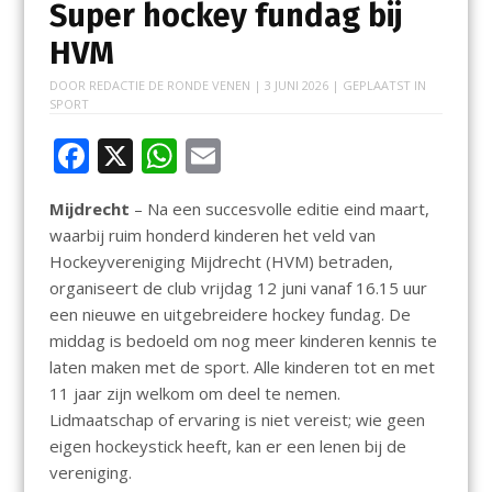
Super hockey fundag bij
HVM
DOOR
REDACTIE DE RONDE VENEN
|
3 JUNI 2026
| GEPLAATST IN
SPORT
F
X
W
E
ac
h
m
Mijdrecht
– Na een succesvolle editie eind maart,
e
at
ai
waarbij ruim honderd kinderen het veld van
b
s
l
Hockeyvereniging Mijdrecht (HVM) betraden,
o
A
organiseert de club vrijdag 12 juni vanaf 16.15 uur
een nieuwe en uitgebreidere hockey fundag. De
o
p
middag is bedoeld om nog meer kinderen kennis te
k
p
laten maken met de sport. Alle kinderen tot en met
11 jaar zijn welkom om deel te nemen.
Lidmaatschap of ervaring is niet vereist; wie geen
eigen hockeystick heeft, kan er een lenen bij de
vereniging.