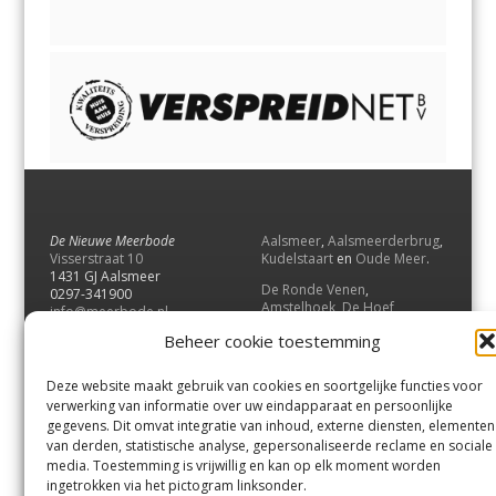
De Nieuwe Meerbode
Aalsmeer
,
Aalsmeerderbrug
,
Visserstraat 10
Kudelstaart
en
Oude Meer
.
1431 GJ Aalsmeer
De Ronde Venen
,
0297-341900
Amstelhoek
,
De Hoef
,
info@meerbode.nl
Mijdrecht
,
Wilnis
,
Vinkeveen
,
Beheer cookie toestemming
Vrouwenakker
,
Waverveen
,
Abcoude
en
Baambrugge
.
Deze website maakt gebruik van cookies en soortgelijke functies voor
Uithoorn
en
De Kwakel
.
verwerking van informatie over uw eindapparaat en persoonlijke
gegevens. Dit omvat integratie van inhoud, externe diensten, elementen
van derden, statistische analyse, gepersonaliseerde reclame en sociale
Contact
media. Toestemming is vrijwillig en kan op elk moment worden
Andere uitgaven
ingetrokken via het pictogram linksonder.
Bezorgklacht