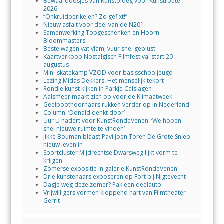
Bewaardoosjes van Kunstploeg voor Kunstroute
2026
“Onkruidperikelen? Zo gefixt!”
Nieuw asfalt voor deel van de N201
Samenwerking Topgeschenken en Hoorn
Bloommasters
Bestelwagen vat vlam, vuur snel geblust!
Kaartverkoop Nostalgisch Filmfestival start 20
augustus
Mini-skatekamp VZOD voor basisschooljeugd
Lezing Midas Dekkers: Het menselijk tekort
Rondje kunst kijken in Parkje Calslagen
Aalsmeer maakt zich op voor de Klimaatweek
Geelpoothoornaars rukken verder op in Nederland
Column: ‘Donald denkt door’
Uur U nadert voor KunstRondeVenen: ‘We hopen
snel nieuwe ruimte te vinden’
Jikke Bouman blaast Paviljoen Toren De Grote Sniep
nieuw leven in
Sportcluster Mijdrechtse Dwarsweg lijkt vorm te
krijgen
Zomerse expositie in galerie KunstRondeVenen
Drie kunstenaars exposeren op Fort bij Nigtevecht
Dagje weg deze zomer? Pak een deelauto!
Vrijwilligers vormen kloppend hart van Filmtheater
Gerrit