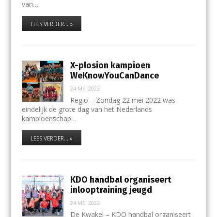
van…
LEES VERDER... »
X-plosion kampioen
WeKnowYouCanDance
24 MEI 2022
Regio – Zondag 22 mei 2022 was
eindelijk de grote dag van het Nederlands
kampioenschap…
LEES VERDER... »
KDO handbal organiseert
inlooptraining jeugd
24 MEI 2022
De Kwakel – KDO handbal organiseert