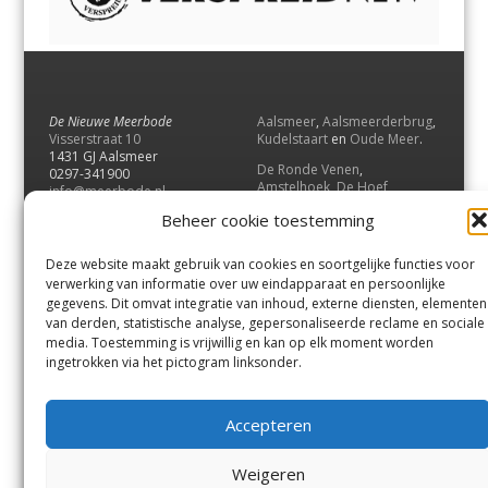
De Nieuwe Meerbode
Aalsmeer
,
Aalsmeerderbrug
,
Visserstraat 10
Kudelstaart
en
Oude Meer
.
1431 GJ Aalsmeer
De Ronde Venen
,
0297-341900
Amstelhoek
,
De Hoef
,
info@meerbode.nl
Mijdrecht
,
Wilnis
,
Vinkeveen
,
Beheer cookie toestemming
Vrouwenakker
,
Waverveen
,
Abcoude
en
Baambrugge
.
Deze website maakt gebruik van cookies en soortgelijke functies voor
Uithoorn
en
De Kwakel
.
verwerking van informatie over uw eindapparaat en persoonlijke
gegevens. Dit omvat integratie van inhoud, externe diensten, elementen
van derden, statistische analyse, gepersonaliseerde reclame en sociale
Contact
media. Toestemming is vrijwillig en kan op elk moment worden
Andere uitgaven
ingetrokken via het pictogram linksonder.
Bezorgklacht
Ophaalpunten
Vacatures
Voorwaarden
Accepteren
Privacyverklaring
Weigeren