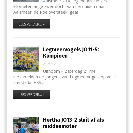
Aalsmeer – De legendarische zes
kilometer lange zwemtocht van Leimuiden naar
Aalsmeer, de Poeloversteek, gaat…
LEES VERDER... »
Legmeervogels JO11-5:
Kampioen
23 MEI 2022
Uithoorn – Zaterdag 21 mei
verzamelden de jongens van Legmeervogels op volle
sterkte bij HSV.…
LEES VERDER... »
Hertha JO13-2 sluit af als
middenmoter