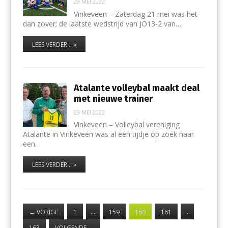
23 MEI 2022
Vinkeveen – Zaterdag 21 mei was het
dan zover; de laatste wedstrijd van JO13-2 van…
LEES VERDER... »
Atalante volleybal maakt deal
met nieuwe trainer
23 MEI 2022
Vinkeveen – Volleybal vereniging
Atalante in Vinkeveen was al een tijdje op zoek naar
een…
LEES VERDER... »
←
VORIGE
1
…
159
160
161
…
163
VOLGENDE
→