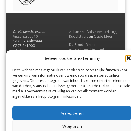
De Nieuwe Meerbode
Aalsmeer
,
Aalsmeerderbrug
,
Visserstraat 10
Kudelstaart
en
Oude Meer
.
1431 GJ Aalsmeer
De Ronde Venen
,
0297-341900
Amstelhoek
,
De Hoef
,
info@meerbode.nl
Mijdrecht
,
Wilnis
,
Vinkeveen
,
Beheer cookie toestemming
Vrouwenakker
,
Waverveen
,
Abcoude
en
Baambrugge
.
Deze website maakt gebruik van cookies en soortgelijke functies voor
Uithoorn
en
De Kwakel
.
verwerking van informatie over uw eindapparaat en persoonlijke
gegevens. Dit omvat integratie van inhoud, externe diensten, elementen
van derden, statistische analyse, gepersonaliseerde reclame en sociale
Contact
media. Toestemming is vrijwillig en kan op elk moment worden
Andere uitgaven
ingetrokken via het pictogram linksonder.
Bezorgklacht
Ophaalpunten
Vacatures
Voorwaarden
Accepteren
Privacyverklaring
Weigeren