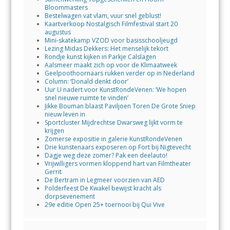
Bloommasters
Bestelwagen vat vlam, vuur snel geblust!
Kaartverkoop Nostalgisch Filmfestival start 20
augustus
Mini-skatekamp VZOD voor basisschooljeugd
Lezing Midas Dekkers: Het menselijk tekort
Rondje kunst kijken in Parkje Calslagen
Aalsmeer maakt zich op voor de Klimaatweek
Geelpoothoornaars rukken verder op in Nederland
Column: ‘Donald denkt door’
Uur U nadert voor KunstRondeVenen: ‘We hopen
snel nieuwe ruimte te vinden’
Jikke Bouman blaast Paviljoen Toren De Grote Sniep
nieuw leven in
Sportcluster Mijdrechtse Dwarsweg lijkt vorm te
krijgen
Zomerse expositie in galerie KunstRondeVenen
Drie kunstenaars exposeren op Fort bij Nigtevecht
Dagje weg deze zomer? Pak een deelauto!
Vrijwilligers vormen kloppend hart van Filmtheater
Gerrit
De Bertram in Legmeer voorzien van AED
Polderfeest De Kwakel bewijst kracht als
dorpsevenement
29e editie Open 25+ toernooi bij Qui Vive