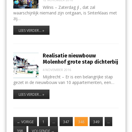
Wilnis – Zaterdag jl , dat zal
waarschijnlijk niemand zijn ontgaan, is Sinterklaas met
zij…
LEES VERDER... »
Realisatie nieuwbouw
Molenhof grote stap dichterbij
4 NOVEMBER 2016
Mijdrecht – Er is een belangrijke stap
gezet in de nieuwbouw van 10 appartementen, een…
LEES VERDER... »
←
VORIGE
1
…
347
348
349
…
398
VOLGENDE
→