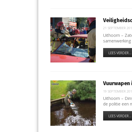
Veiligheids
21 SEPTEMBER 20
Uithoorn – Zat
samenwerking 
LEES VERDER...
Vuurwapen i
19 SEPTEMBER 20
Uithoorn – Din
de politie een
LEES VERDER...