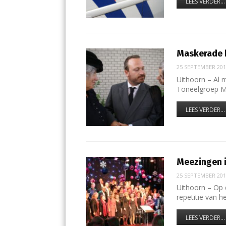
LEES VERDER...
Maskerade 
25 SEPTEMBER 20
Uithoorn – Al m
Toneelgroep M
LEES VERDER...
Meezingen i
25 SEPTEMBER 20
Uithoorn – Op 
repetitie van 
LEES VERDER...