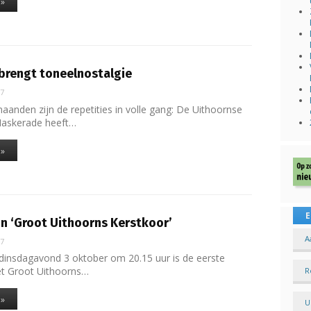
 »
brengt toneelnostalgie
17
aanden zijn de repetities in volle gang: De Uithoornse
askerade heeft…
 »
E
n ‘Groot Uithoorns Kerstkoor’
A
17
dinsdagavond 3 oktober om 20.15 uur is de eerste
het Groot Uithoorns…
R
 »
U