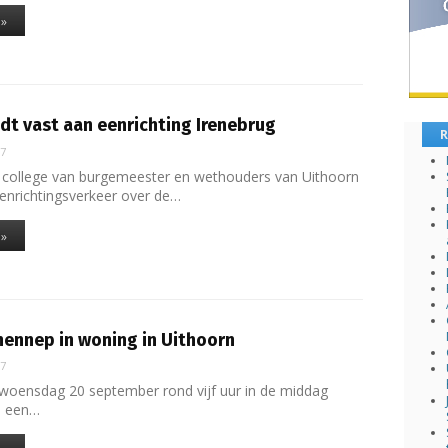
 »
dt vast aan eenrichting Irenebrug
R
17
 college van burgemeester en wethouders van Uithoorn
t eenrichtingsverkeer over de…
 »
ennep in woning in Uithoorn
17
woensdag 20 september rond vijf uur in de middag
ie een…