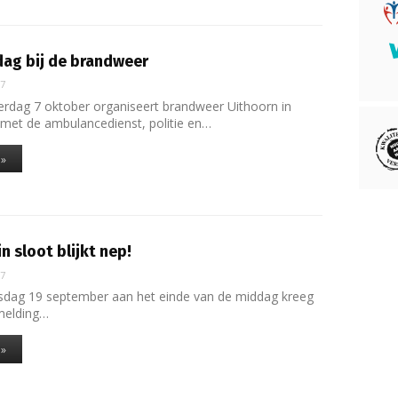
dag bij de brandweer
17
erdag 7 oktober organiseert brandweer Uithoorn in
met de ambulancedienst, politie en…
 »
n sloot blijkt nep!
17
sdag 19 september aan het einde van de middag kreeg
 melding…
 »