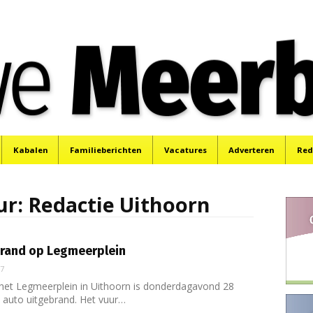
e
Mijdrecht, Uithoorn en De Kwakel.
Kabalen
Familieberichten
Vacatures
Adverteren
Red
ur:
Redactie Uithoorn
brand op Legmeerplein
17
het Legmeerplein in Uithoorn is donderdagavond 28
auto uitgebrand. Het vuur…