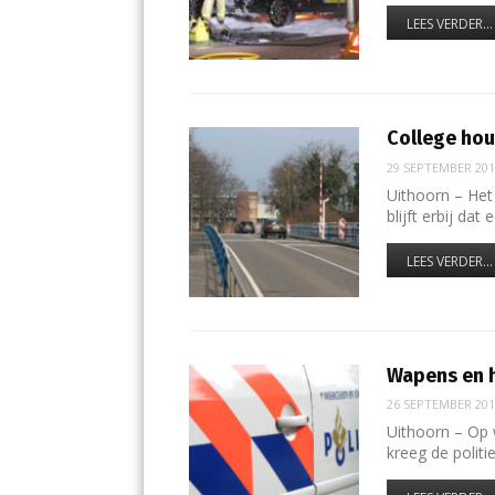
LEES VERDER...
College hou
29 SEPTEMBER 20
Uithoorn – Het
blijft erbij da
LEES VERDER...
Wapens en h
26 SEPTEMBER 20
Uithoorn – Op 
kreeg de polit