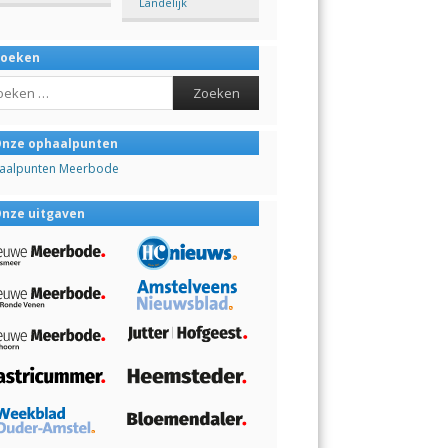
Landelijk
Zoeken
ch
nze ophaalpunten
aalpunten Meerbode
nze uitgaven