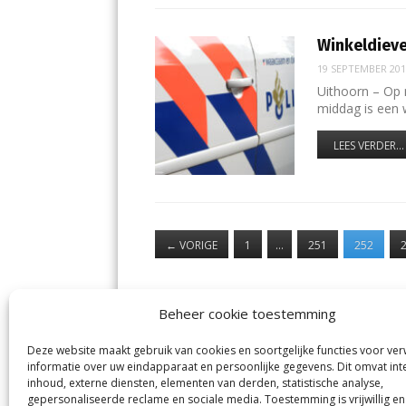
Winkeldieve
19 SEPTEMBER 20
Uithoorn – Op 
middag is een
LEES VERDER...
←
VORIGE
1
…
251
252
Beheer cookie toestemming
Deze website maakt gebruik van cookies en soortgelijke functies voor ve
De Nieuwe Meerbode
Aal
informatie over uw eindapparaat en persoonlijke gegevens. Dit omvat int
Visserstraat 10
en
inhoud, externe diensten, elementen van derden, statistische analyse,
1431 GJ Aalsmeer
De 
0297-341900
gepersonaliseerde reclame en sociale media. Toestemming is vrijwillig en