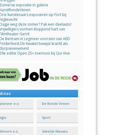
te krijgen
Zomerse expositie in galerie
KunstRondeVenen
Drie kunstenaars exposeren op Fort bij
Nigtevecht
Dagje weg deze zomer? Pak een deelauto!
Vrijwilligers vormen kloppend hart van
Filmtheater Gerrit
De Bertram in Legmeer voorzien van AED
Polderfeest De Kwakel bewijst kracht als
dorpsevenement
29e editie Open 25+ toernooi bij Qui Vive
dities
alsmeer e.o.
De Ronde Venen
egio
Sport
ithoorn e.o.
Zakelijk-Nieuws-