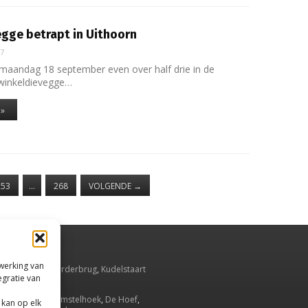
gge betrapt in Uithoorn
17
maandag 18 september even over half drie in de
 winkeldievegge…
 »
253
…
268
VOLGENDE
→
rwerking van
smeer
,
Aalsmeerderbrug
,
Kudelstaart
egratie van
Oude Meer
.
Ronde Venen
,
Amstelhoek
,
De Hoef
,
 kan op elk