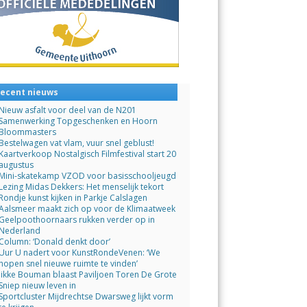
ecent nieuws
Nieuw asfalt voor deel van de N201
Samenwerking Topgeschenken en Hoorn
Bloommasters
Bestelwagen vat vlam, vuur snel geblust!
Kaartverkoop Nostalgisch Filmfestival start 20
augustus
Mini-skatekamp VZOD voor basisschooljeugd
Lezing Midas Dekkers: Het menselijk tekort
Rondje kunst kijken in Parkje Calslagen
Aalsmeer maakt zich op voor de Klimaatweek
Geelpoothoornaars rukken verder op in
Nederland
Column: ‘Donald denkt door’
Uur U nadert voor KunstRondeVenen: ‘We
hopen snel nieuwe ruimte te vinden’
Jikke Bouman blaast Paviljoen Toren De Grote
Sniep nieuw leven in
Sportcluster Mijdrechtse Dwarsweg lijkt vorm