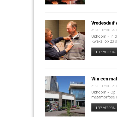
Vredesduif 
24 SEPTEMBER 20
Uithoorn – In 
Kwakel op 23 
LEES VERDER...
Win een mak
21 SEPTEMBER 20
Uithoorn – Op 
metamorfose in
LEES VERDER...