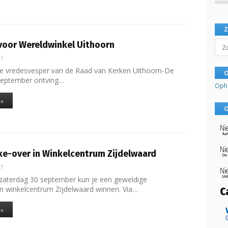
Sear
voor Wereldwinkel Uithoorn
17
de vredesvesper van de Raad van Kerken Uithoorn-De
O
september ontving…
Oph
 »
O
e-over in Winkelcentrum Zijdelwaard
17
zaterdag 30 september kun je een geweldige
 winkelcentrum Zijdelwaard winnen. Via…
 »