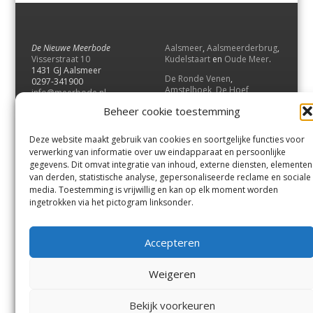
De Nieuwe Meerbode
Aalsmeer
,
Aalsmeerderbrug
,
Visserstraat 10
Kudelstaart
en
Oude Meer
.
1431 GJ Aalsmeer
De Ronde Venen
,
0297-341900
Amstelhoek
,
De Hoef
,
info@meerbode.nl
Mijdrecht
,
Wilnis
,
Vinkeveen
,
Beheer cookie toestemming
Vrouwenakker
,
Waverveen
,
Abcoude
en
Baambrugge
.
Deze website maakt gebruik van cookies en soortgelijke functies voor
Uithoorn
en
De Kwakel
.
verwerking van informatie over uw eindapparaat en persoonlijke
gegevens. Dit omvat integratie van inhoud, externe diensten, elementen
van derden, statistische analyse, gepersonaliseerde reclame en sociale
Contact
media. Toestemming is vrijwillig en kan op elk moment worden
Andere uitgaven
ingetrokken via het pictogram linksonder.
Bezorgklacht
Ophaalpunten
Vacatures
Voorwaarden
Accepteren
Privacyverklaring
Weigeren
© GOUW Uitgevers B.V.
Bekijk voorkeuren
Menu
Aalsmeer
De Ronde Venen
Uithoorn