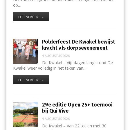
op…
LEES VERDER... »
Polderfeest De Kwakel bewijst
kracht als dorpsevenement
4 AUGUSTUS 2026
De Kwakel – Vijf dagen lang stond De
Kwakel weer volledig in het teken van…
LEES VERDER... »
29e editie Open 25+ toernooi
bij Qui Vive
4 AUGUSTUS 2026
De Kwakel – Van 22 tot en met 30