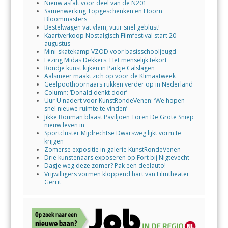
Nieuw asfalt voor deel van de N201
Samenwerking Topgeschenken en Hoorn
Bloommasters
Bestelwagen vat vlam, vuur snel geblust!
Kaartverkoop Nostalgisch Filmfestival start 20
augustus
Mini-skatekamp VZOD voor basisschooljeugd
Lezing Midas Dekkers: Het menselijk tekort
Rondje kunst kijken in Parkje Calslagen
Aalsmeer maakt zich op voor de Klimaatweek
Geelpoothoornaars rukken verder op in Nederland
Column: ‘Donald denkt door’
Uur U nadert voor KunstRondeVenen: ‘We hopen
snel nieuwe ruimte te vinden’
Jikke Bouman blaast Paviljoen Toren De Grote Sniep
nieuw leven in
Sportcluster Mijdrechtse Dwarsweg lijkt vorm te
krijgen
Zomerse expositie in galerie KunstRondeVenen
Drie kunstenaars exposeren op Fort bij Nigtevecht
Dagje weg deze zomer? Pak een deelauto!
Vrijwilligers vormen kloppend hart van Filmtheater
Gerrit