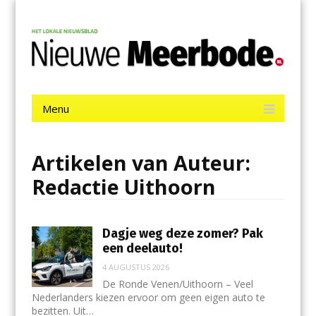
Menu
Skip
Nieuwe Meerbode
to
content
Het laatste nieuws uit Aalsmeer, De Ronde Venen, Mijdrecht,
Uithoorn en De Kwakel.
Menu
Skip
to
content
Artikelen van Auteur:
Redactie Uithoorn
Dagje weg deze zomer? Pak
een deelauto!
4 AUGUSTUS 2026
De Ronde Venen/Uithoorn – Veel
Nederlanders kiezen ervoor om geen eigen auto te
bezitten. Uit…