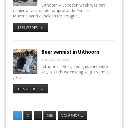
Uithoorn – Verleden week was het
opnieuw raak op de ramprotonde Prinses
Maximalaan/Faunalaan ter hoogte…
LEES VERDER... »
Beer vermist in Uithoorn
3 AUGUSTUS 2026
Uithoorn – Beer, een grijs met witte
kat, is sinds woensdag 21 juli vermist.
Ze…
LEES VERDER... »
1
2
…
268
VOLGENDE
→