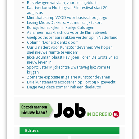
Bestelwagen vat vlam, vuur snel geblust!
Kaartverkoop Nostalgisch Filmfestival start 20
augustus
Mini-skatekamp VZOD voor basisschooljeugd
Lezing Midas Dekkers: Het menselijk tekort
Rondje kunst kijken in Parkje Calslagen
Aalsmeer maakt zich op voor de Klimaatweek
Geelpoothoornaars rukken verder op in Nederland
Column: ‘Donald denkt door’
Uur U nadert voor KunstRondeVenen: ‘We hopen
snel nieuwe ruimte te vinden’
Jikke Bouman blaast Paviljoen Toren De Grote Sniep
nieuw leven in
Sportcluster Mijdrechtse Dwarsweg lijkt vorm te
krijgen
Zomerse expositie in galerie KunstRondeVenen
Drie kunstenaars exposeren op Fort bij Nigtevecht
Dagje weg deze zomer? Pak een deelauto!
Edities