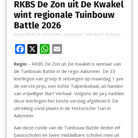
RKBS De Zon uit De Kwakel
wint regionale Tuinbouw
Battle 2026
DOOR
REDACTIE UITHOORN
|
2 JUNI 2026
| GEPLAATST IN
REGIO
F
X
W
E
ac
h
m
Regio
– RKBS De Zon uit De Kwakel is winnaar van
e
at
ai
de Tuinbouw Battle in de regio Aalsmeer. De 33
b
s
l
leerlingen van groep 8 ontvingen op maandag 1 juni
o
A
de eerste prijs, een echte Tulpenbokaal, uit handen
van vrijwilliger Bart Verhaar. Volgens de jury hadden
o
p
deze leerlingen het beste verslag afgeleverd. De
k
p
uitreiking vond plaats in de Historische Tuin in
Aalsmeer.
Aan deze ronde van de Tuinbouw Battle deden elf
basisscholen en twee middelbare scholen mee uit