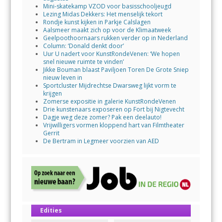
Mini-skatekamp VZOD voor basisschooljeugd
Lezing Midas Dekkers: Het menselijk tekort
Rondje kunst kijken in Parkje Calslagen
Aalsmeer maakt zich op voor de Klimaatweek
Geelpoothoornaars rukken verder op in Nederland
Column: ‘Donald denkt door’
Uur U nadert voor KunstRondeVenen: ‘We hopen
snel nieuwe ruimte te vinden’
Jikke Bouman blaast Paviljoen Toren De Grote Sniep
nieuw leven in
Sportcluster Mijdrechtse Dwarsweg lijkt vorm te
krijgen
Zomerse expositie in galerie KunstRondeVenen
Drie kunstenaars exposeren op Fort bij Nigtevecht
Dagje weg deze zomer? Pak een deelauto!
Vrijwilligers vormen kloppend hart van Filmtheater
Gerrit
De Bertram in Legmeer voorzien van AED
Edities