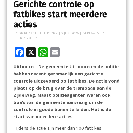
Gerichte controle op
fatbikes start meerdere
acties
DOOR
REDACTIE UITHOORN
|
2 JUNI 2026
| GEPLAATST IN
UITHOORN E.O.
F
X
W
E
ac
h
m
Uithoorn – De gemeente Uithoorn en de politie
e
at
ai
hebben recent gezamenlijk een gerichte
b
s
l
controle uitgevoerd op fatbikes. De actie vond
o
A
plaats op de brug over de trambaan aan de
Zijdelweg. Naast politieagenten waren ook
o
p
boa’s van de gemeente aanwezig om de
k
p
controle in goede banen te leiden. Het is de
start van meerdere acties.
Tijdens de actie zijn meer dan 100 fatbikes