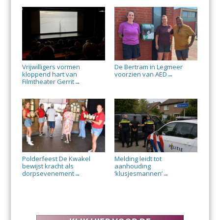
Vrijwilligers vormen
De Bertram in Legmeer
kloppend hart van
voorzien van AED
→
Filmtheater Gerrit
→
Polderfeest De Kwakel
Melding leidt tot
bewijst kracht als
aanhouding
dorpsevenement
‘klusjesmannen’
→
→