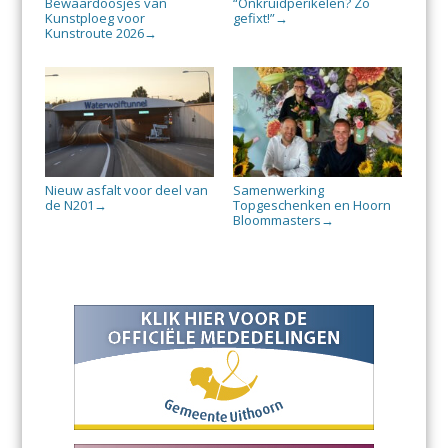
Bewaardoosjes van
“Onkruidperikelen? Zo
Kunstploeg voor
gefixt!”
→
Kunstroute 2026
→
Nieuw asfalt voor deel van
Samenwerking
de N201
Topgeschenken en Hoorn
→
Bloommasters
→