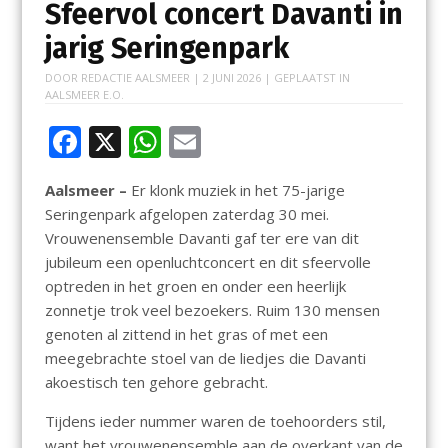
Sfeervol concert Davanti in
jarig Seringenpark
DOOR
REDACTIE AALSMEER
|
2 JUNI 2026
| GEPLAATST IN
AALSMEER E.O.
F
X
W
E
ac
h
m
Aalsmeer –
Er klonk muziek in het 75-jarige
e
at
ai
Seringenpark afgelopen zaterdag 30 mei.
b
s
l
Vrouwenensemble Davanti gaf ter ere van dit
o
A
jubileum een openluchtconcert en dit sfeervolle
optreden in het groen en onder een heerlijk
o
p
zonnetje trok veel bezoekers. Ruim 130 mensen
k
p
genoten al zittend in het gras of met een
meegebrachte stoel van de liedjes die Davanti
akoestisch ten gehore gebracht.
Tijdens ieder nummer waren de toehoorders stil,
want het vrouwenensemble aan de overkant van de