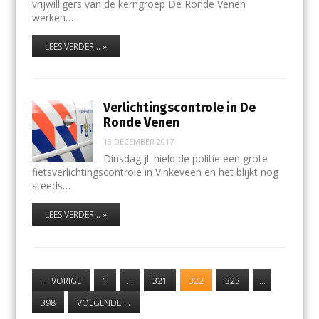
vrijwilligers van de kerngroep De Ronde Venen
werken…
LEES VERDER... »
Verlichtingscontrole in De
Ronde Venen
13 DECEMBER 2017
Dinsdag jl. hield de politie een grote
fietsverlichtingscontrole in Vinkeveen en het blijkt nog
steeds…
LEES VERDER... »
←
VORIGE
1
…
321
322
323
…
398
VOLGENDE
→