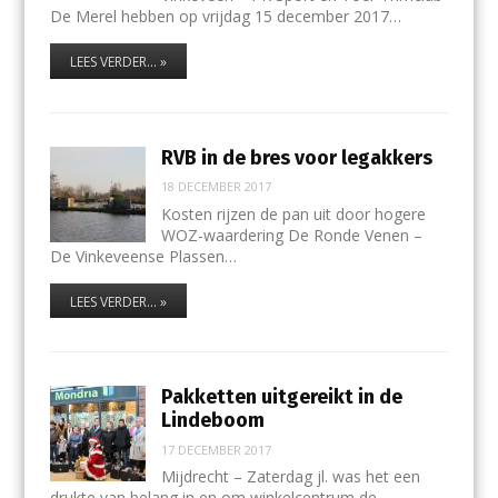
De Merel hebben op vrijdag 15 december 2017…
LEES VERDER... »
RVB in de bres voor legakkers
18 DECEMBER 2017
Kosten rijzen de pan uit door hogere
WOZ-waardering De Ronde Venen –
De Vinkeveense Plassen…
LEES VERDER... »
Pakketten uitgereikt in de
Lindeboom
17 DECEMBER 2017
Mijdrecht – Zaterdag jl. was het een
drukte van belang in en om winkelcentrum de…