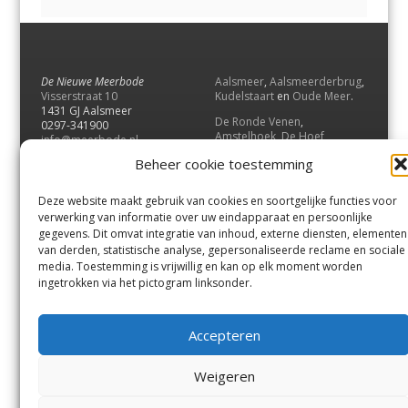
De Nieuwe Meerbode
Aalsmeer
,
Aalsmeerderbrug
,
Visserstraat 10
Kudelstaart
en
Oude Meer
.
1431 GJ Aalsmeer
De Ronde Venen
,
0297-341900
Amstelhoek
,
De Hoef
,
info@meerbode.nl
Mijdrecht
,
Wilnis
,
Vinkeveen
,
Beheer cookie toestemming
Vrouwenakker
,
Waverveen
,
Abcoude
en
Baambrugge
.
Deze website maakt gebruik van cookies en soortgelijke functies voor
Uithoorn
en
De Kwakel
.
verwerking van informatie over uw eindapparaat en persoonlijke
gegevens. Dit omvat integratie van inhoud, externe diensten, elementen
van derden, statistische analyse, gepersonaliseerde reclame en sociale
Contact
media. Toestemming is vrijwillig en kan op elk moment worden
Andere uitgaven
ingetrokken via het pictogram linksonder.
Bezorgklacht
Ophaalpunten
Vacatures
Voorwaarden
Accepteren
Privacyverklaring
Weigeren
© GOUW Uitgevers B.V.