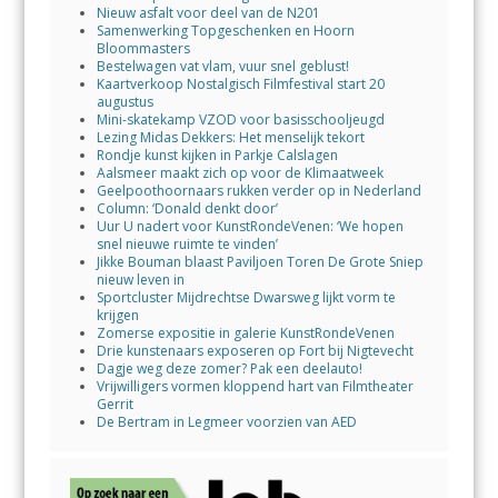
Nieuw asfalt voor deel van de N201
Samenwerking Topgeschenken en Hoorn
Bloommasters
Bestelwagen vat vlam, vuur snel geblust!
Kaartverkoop Nostalgisch Filmfestival start 20
augustus
Mini-skatekamp VZOD voor basisschooljeugd
Lezing Midas Dekkers: Het menselijk tekort
Rondje kunst kijken in Parkje Calslagen
Aalsmeer maakt zich op voor de Klimaatweek
Geelpoothoornaars rukken verder op in Nederland
Column: ‘Donald denkt door’
Uur U nadert voor KunstRondeVenen: ‘We hopen
snel nieuwe ruimte te vinden’
Jikke Bouman blaast Paviljoen Toren De Grote Sniep
nieuw leven in
Sportcluster Mijdrechtse Dwarsweg lijkt vorm te
krijgen
Zomerse expositie in galerie KunstRondeVenen
Drie kunstenaars exposeren op Fort bij Nigtevecht
Dagje weg deze zomer? Pak een deelauto!
Vrijwilligers vormen kloppend hart van Filmtheater
Gerrit
De Bertram in Legmeer voorzien van AED