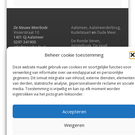
De Nieuwe Meerbode
Aalsmeer
,
Aalsmeerderbrug
,
Visserstraat 10
Kudelstaart
en
Oude Meer
.
1431 GJ Aalsmeer
De Ronde Venen
,
0297-341900
Amstelhoek
,
De Hoef
,
info@meerbode.nl
Mijdrecht
,
Wilnis
,
Vinkeveen
,
Beheer cookie toestemming
Vrouwenakker
,
Waverveen
,
Abcoude
en
Baambrugge
.
Deze website maakt gebruik van cookies en soortgelijke functies voor
Uithoorn
en
De Kwakel
.
verwerking van informatie over uw eindapparaat en persoonlijke
gegevens. Dit omvat integratie van inhoud, externe diensten, elementen
van derden, statistische analyse, gepersonaliseerde reclame en sociale
Contact
media. Toestemming is vrijwillig en kan op elk moment worden
Andere uitgaven
ingetrokken via het pictogram linksonder.
Bezorgklacht
Ophaalpunten
Vacatures
Voorwaarden
Accepteren
Privacyverklaring
Weigeren
© GOUW Uitgevers B.V.