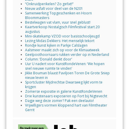
“Onkruidperikelen? Zo gefixt!”
Nieuw asfalt voor deel van de N201
Samenwerking Topgeschenken en Hoorn
Bloommasters
Bestelwagen vat vlam, vuur snel geblust!
Kaartverkoop Nostalgisch Filmfestival start 20
augustus
Mini-skatekamp VZOD voor basisschooljeugd
Lezing Midas Dekkers: Het menselijk tekort
Rondje kunst kijken in Parkje Calslagen
Aalsmeer maakt zich op voor de Klimaatweek
Geelpoothoornaars rukken verder op in Nederland
Column: ‘Donald denkt door’
Uur U nadert voor KunstRondeVenen: ‘We hopen
snel nieuwe ruimte te vinden’
Jikke Bouman blaast Paviljoen Toren De Grote Sniep
nieuw leven in
Sportcluster Mijdrechtse Dwarsweg lijkt vorm te
krijgen
Zomerse expositie in galerie KunstRondeVenen
Drie kunstenaars exposeren op Fort bij Nigtevecht
Dagje weg deze zomer? Pak een deelauto!
Vrijwilligers vormen kloppend hart van Filmtheater
Gerrit