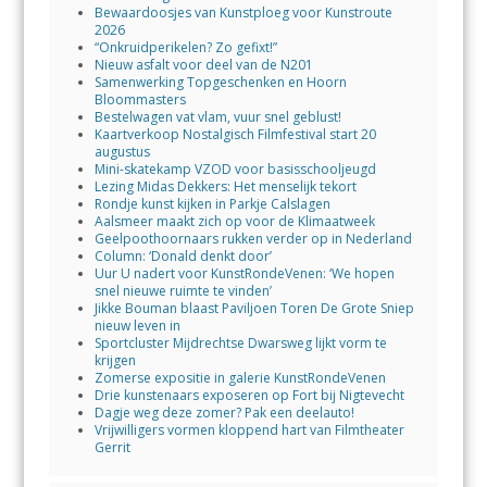
Bewaardoosjes van Kunstploeg voor Kunstroute
2026
“Onkruidperikelen? Zo gefixt!”
Nieuw asfalt voor deel van de N201
Samenwerking Topgeschenken en Hoorn
Bloommasters
Bestelwagen vat vlam, vuur snel geblust!
Kaartverkoop Nostalgisch Filmfestival start 20
augustus
Mini-skatekamp VZOD voor basisschooljeugd
Lezing Midas Dekkers: Het menselijk tekort
Rondje kunst kijken in Parkje Calslagen
Aalsmeer maakt zich op voor de Klimaatweek
Geelpoothoornaars rukken verder op in Nederland
Column: ‘Donald denkt door’
Uur U nadert voor KunstRondeVenen: ‘We hopen
snel nieuwe ruimte te vinden’
Jikke Bouman blaast Paviljoen Toren De Grote Sniep
nieuw leven in
Sportcluster Mijdrechtse Dwarsweg lijkt vorm te
krijgen
Zomerse expositie in galerie KunstRondeVenen
Drie kunstenaars exposeren op Fort bij Nigtevecht
Dagje weg deze zomer? Pak een deelauto!
Vrijwilligers vormen kloppend hart van Filmtheater
Gerrit