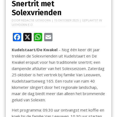
Snertrit met
Solexvrienden
DOOR
REDACTIE UITHOORN
|
15 OKTOBER 2025
| GEPLAATST IN
UITHOORN E.O.
F
X
W
E
ac
h
m
Kudelstaart/De Kwakel
– Nog één keer dit jaar
e
at
ai
trekken de Solexvrienden uit Kudelstaart en De
b
s
l
Kwakel eropuit voor hun traditionele snertrit; een
o
A
dampende afsluiter van het Solexseizoen. Zaterdag
25 oktober is het vertrek bij familie Van Leeuwen,
o
p
Kudelstaartseweg 165. Een route van ruim 40
k
p
kilometer slingert door het regionale landschap,
maar de dag biedt meer dan alleen het brommende
geluid van Solexen.
Het programma: 09.30 uur ontvangst met koffie en
koek bij de familie Van Leeuwen. 10.30 uur starten