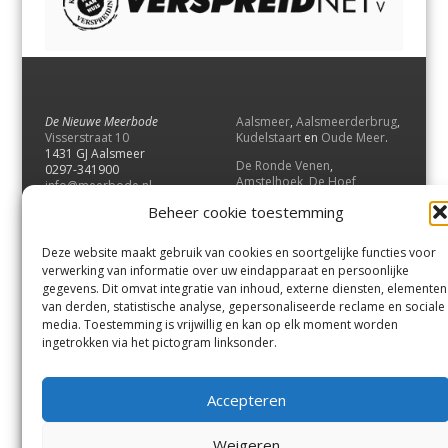
De Nieuwe Meerbode
Aalsmeer
,
Aalsmeerderbrug
,
Visserstraat 10
Kudelstaart
en
Oude Meer
.
1431 GJ Aalsmeer
De Ronde Venen
,
0297-341900
Amstelhoek
,
De Hoef
,
info@meerbode.nl
Mijdrecht
,
Wilnis
,
Vinkeveen
,
Beheer cookie toestemming
Vrouwenakker
,
Waverveen
,
Abcoude
en
Baambrugge
.
Deze website maakt gebruik van cookies en soortgelijke functies voor
Uithoorn
en
De Kwakel
.
verwerking van informatie over uw eindapparaat en persoonlijke
gegevens. Dit omvat integratie van inhoud, externe diensten, elementen
van derden, statistische analyse, gepersonaliseerde reclame en sociale
Contact
media. Toestemming is vrijwillig en kan op elk moment worden
Andere uitgaven
ingetrokken via het pictogram linksonder.
Bezorgklacht
Ophaalpunten
Vacatures
Voorwaarden
Accepteren
Privacyverklaring
Weigeren