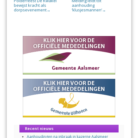
Polderfeest De Kwakel
Melding leidt tot
bewijst kracht als
aanhouding
dorpsevenement
‘klusjesmannen’
→
→
Recent nieuws
Aanhoudingen na inbraak in kazerne Aalsmeer