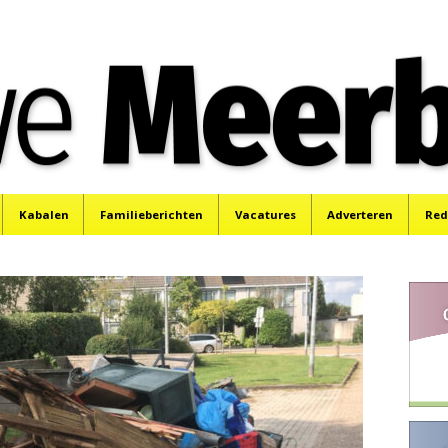
e
Mijdrecht, Uithoorn en De Kwakel.
Kabalen
Familieberichten
Vacatures
Adverteren
Red