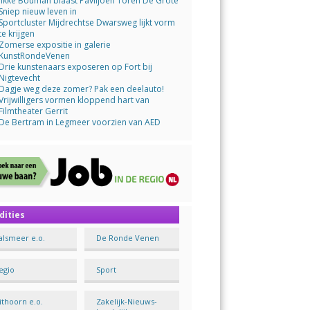
Jikke Bouman blaast Paviljoen Toren De Grote
Sniep nieuw leven in
Sportcluster Mijdrechtse Dwarsweg lijkt vorm
te krijgen
Zomerse expositie in galerie
KunstRondeVenen
Drie kunstenaars exposeren op Fort bij
Nigtevecht
Dagje weg deze zomer? Pak een deelauto!
Vrijwilligers vormen kloppend hart van
Filmtheater Gerrit
De Bertram in Legmeer voorzien van AED
dities
alsmeer e.o.
De Ronde Venen
egio
Sport
ithoorn e.o.
Zakelijk-Nieuws-