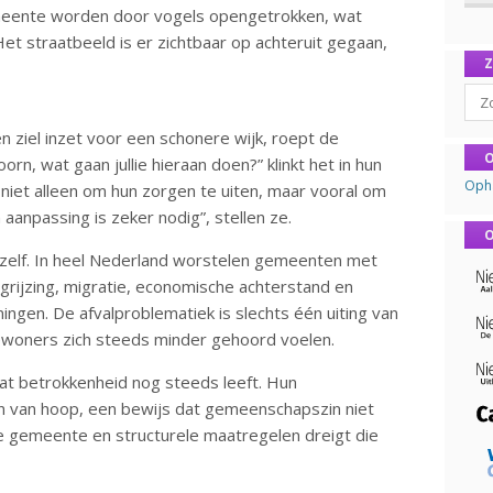
meente worden door vogels opengetrokken, wat
et straatbeeld is er zichtbaar op achteruit gegaan,
Sear
en ziel inzet voor een schonere wijk, roept de
O
n, wat gaan jullie hieraan doen?” klinkt het in hun
Oph
niet alleen om hun zorgen te uiten, maar vooral om
aanpassing is zeker nodig”, stellen ze.
O
ichzelf. In heel Nederland worstelen gemeenten met
grijzing, migratie, economische achterstand en
ngen. De afvalproblematiek is slechts één uiting van
ewoners zich steeds minder gehoord voelen.
at betrokkenheid nog steeds leeft. Hun
en van hoop, een bewijs dat gemeenschapszin niet
e gemeente en structurele maatregelen dreigt die