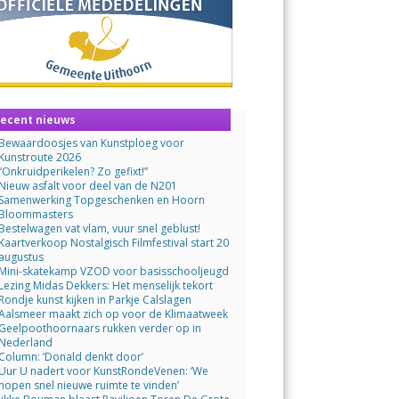
ecent nieuws
Bewaardoosjes van Kunstploeg voor
Kunstroute 2026
“Onkruidperikelen? Zo gefixt!”
Nieuw asfalt voor deel van de N201
Samenwerking Topgeschenken en Hoorn
Bloommasters
Bestelwagen vat vlam, vuur snel geblust!
Kaartverkoop Nostalgisch Filmfestival start 20
augustus
Mini-skatekamp VZOD voor basisschooljeugd
Lezing Midas Dekkers: Het menselijk tekort
Rondje kunst kijken in Parkje Calslagen
Aalsmeer maakt zich op voor de Klimaatweek
Geelpoothoornaars rukken verder op in
Nederland
Column: ‘Donald denkt door’
Uur U nadert voor KunstRondeVenen: ‘We
hopen snel nieuwe ruimte te vinden’