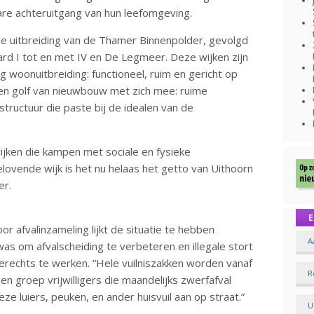
bare achteruitgang van hun leefomgeving.
de uitbreiding van de Thamer Binnenpolder, gevolgd
rd I tot en met IV en De Legmeer. Deze wijken zijn
g woonuitbreiding: functioneel, ruim en gericht op
een golf van nieuwbouw met zich mee: ruime
structuur die paste bij de idealen van de
wijken die kampen met sociale en fysieke
lovende wijk is het nu helaas het getto van Uithoorn
er.
E
 afvalinzameling lijkt de situatie te hebben
A
s om afvalscheiding te verbeteren en illegale stort
 averechts te werken. “Hele vuilniszakken worden vanaf
R
n groep vrijwilligers die maandelijks zwerfafval
ze luiers, peuken, en ander huisvuil aan op straat.”
U