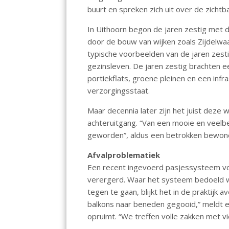
o
A
buurt en spreken zich uit over de zicht
o
p
In Uithoorn begon de jaren zestig met 
k
p
door de bouw van wijken zoals Zijdelwaa
typische voorbeelden van de jaren zesti
gezinsleven. De jaren zestig brachten 
portiekflats, groene pleinen en een infra
verzorgingsstaat.
Maar decennia later zijn het juist deze 
achteruitgang. “Van een mooie en veelbe
geworden”, aldus een betrokken bewon
Afvalproblematiek
Een recent ingevoerd pasjessysteem voor
verergerd. Waar het systeem bedoeld wa
tegen te gaan, blijkt het in de praktijk
balkons naar beneden gegooid,” meldt ee
opruimt. “We treffen volle zakken met vie