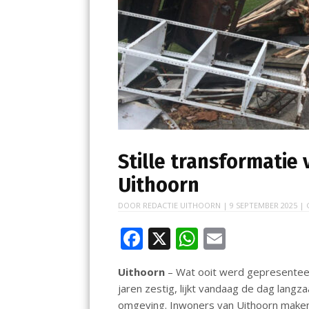
Stille transformatie 
Uithoorn
DOOR
REDACTIE UITHOORN
|
9 SEPTEMBER 2025
| 
F
X
W
E
ac
h
m
Uithoorn
– Wat ooit werd gepresentee
e
at
ai
jaren zestig, lijkt vandaag de dag lang
b
s
l
omgeving. Inwoners van Uithoorn maken 