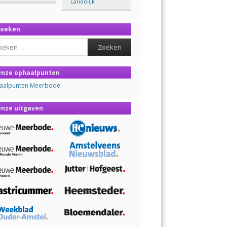
Landelijk
Zoeken
ch
nze ophaalpunten
aalpunten Meerbode
nze uitgaven