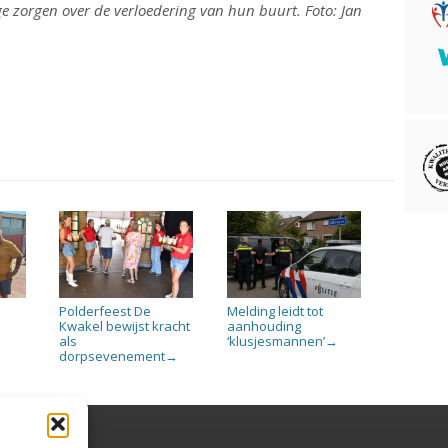
e zorgen over de verloedering van hun buurt. Foto: Jan
Polderfeest De
Melding leidt tot
n
Kwakel bewijst kracht
aanhouding
als
‘klusjesmannen’
→
dorpsevenement
→