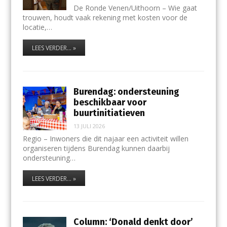
De Ronde Venen/Uithoorn – Wie gaat
trouwen, houdt vaak rekening met kosten voor de
locatie,…
LEES VERDER... »
Burendag: ondersteuning
beschikbaar voor
buurtinitiatieven
13 JULI 2026
Regio – Inwoners die dit najaar een activiteit willen
organiseren tijdens Burendag kunnen daarbij
ondersteuning…
LEES VERDER... »
Column: ‘Donald denkt door’