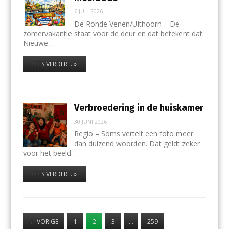
6 JULI 2026
De Ronde Venen/Uithoorn – De
zomervakantie staat voor de deur en dat betekent dat
Nieuwe…
LEES VERDER... »
Verbroedering in de huiskamer
30 JUNI 2026
Regio – Soms vertelt een foto meer
dan duizend woorden. Dat geldt zeker
voor het beeld…
LEES VERDER... »
←
VORIGE
1
2
3
…
259