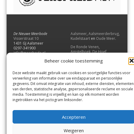
De Nieuwe Meerbode
Aalsmeer
,
Aalsmeerderbrug
,
Visserstraat 10
Kudelstaart
en
Oude Meer
.
1431 GJ Aalsmeer
De Ronde Venen
,
0297-341900
Amstelhoek
,
De Hoef
,
info@meerbode.nl
Mijdrecht
,
Wilnis
,
Vinkeveen
,
Beheer cookie toestemming
Vrouwenakker
,
Waverveen
,
Abcoude
en
Baambrugge
.
Deze website maakt gebruik van cookies en soortgelijke functies voor
Uithoorn
en
De Kwakel
.
verwerking van informatie over uw eindapparaat en persoonlijke
gegevens. Dit omvat integratie van inhoud, externe diensten, elementen
van derden, statistische analyse, gepersonaliseerde reclame en sociale
Contact
media. Toestemming is vrijwillig en kan op elk moment worden
Andere uitgaven
ingetrokken via het pictogram linksonder.
Bezorgklacht
Ophaalpunten
Vacatures
Voorwaarden
Accepteren
Privacyverklaring
Weigeren