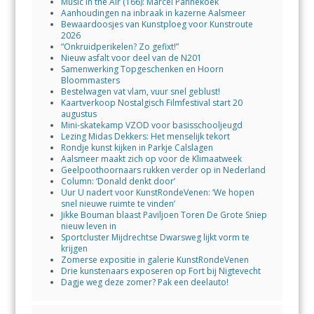
Music in the Air (166): Marcel Pannekoek
Aanhoudingen na inbraak in kazerne Aalsmeer
Bewaardoosjes van Kunstploeg voor Kunstroute
2026
“Onkruidperikelen? Zo gefixt!”
Nieuw asfalt voor deel van de N201
Samenwerking Topgeschenken en Hoorn
Bloommasters
Bestelwagen vat vlam, vuur snel geblust!
Kaartverkoop Nostalgisch Filmfestival start 20
augustus
Mini-skatekamp VZOD voor basisschooljeugd
Lezing Midas Dekkers: Het menselijk tekort
Rondje kunst kijken in Parkje Calslagen
Aalsmeer maakt zich op voor de Klimaatweek
Geelpoothoornaars rukken verder op in Nederland
Column: ‘Donald denkt door’
Uur U nadert voor KunstRondeVenen: ‘We hopen
snel nieuwe ruimte te vinden’
Jikke Bouman blaast Paviljoen Toren De Grote Sniep
nieuw leven in
Sportcluster Mijdrechtse Dwarsweg lijkt vorm te
krijgen
Zomerse expositie in galerie KunstRondeVenen
Drie kunstenaars exposeren op Fort bij Nigtevecht
Dagje weg deze zomer? Pak een deelauto!