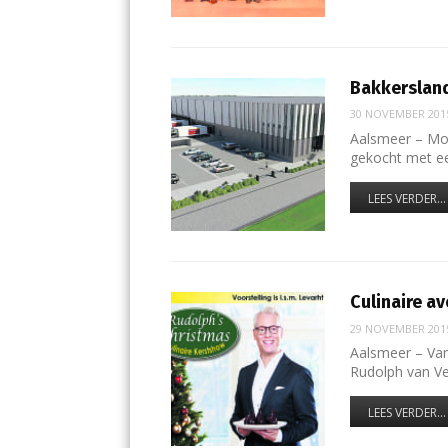
Bakkerslan
30 NOVEMBER 201
Aalsmeer – Mo
gekocht met e
LEES VERDER...
Culinaire a
29 NOVEMBER 201
Aalsmeer – Van
Rudolph van V
LEES VERDER...