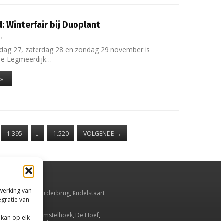
: Winterfair bij Duoplant
5
jdag 27, zaterdag 28 en zondag 29 november is
de Legmeerdijk…
 »
1.395
…
1.520
VOLGENDE
→
rwerking van
smeer
,
Aalsmeerderbrug
,
Kudelstaart
egratie van
Oude Meer
.
Ronde Venen
,
Amstelhoek
,
De Hoef
,
 kan op elk