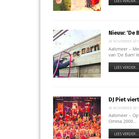
LEES VERDER...
Nieuw: ‘De 
30 NOVEMBER 201
Aalsmeer – Me
van ‘De Barn’ 
LEES VERDER...
DJ Piet vier
30 NOVEMBER 201
Aalsmeer – Op 
Omnia 2000…
LEES VERDER...