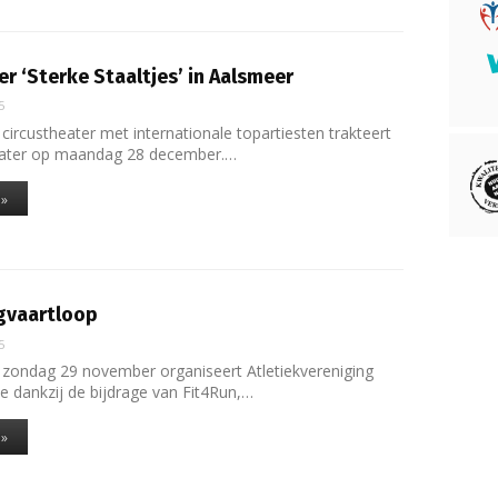
er ‘Sterke Staaltjes’ in Aalsmeer
5
circustheater met internationale topartiesten trakteert
ater op maandag 28 december.…
 »
gvaartloop
5
zondag 29 november organiseert Atletiekvereniging
 dankzij de bijdrage van Fit4Run,…
 »