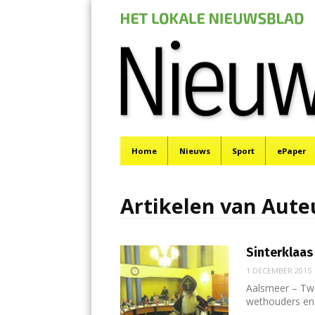
Nieuwe Meerbod
Menu
Het laatste nieuws uit Aalsmeer, De Ronde Venen, 
Skip
Home
Nieuws
Sport
ePaper
to
content
Artikelen van Aute
Sinterklaas
1 DECEMBER 2015
Aalsmeer – Tw
wethouders en 