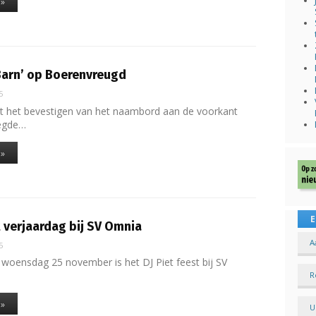
 »
Barn’ op Boerenvreugd
5
t het bevestigen van het naambord aan de voorkant
legde…
 »
E
t verjaardag bij SV Omnia
A
5
woensdag 25 november is het DJ Piet feest bij SV
R
 »
U