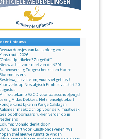
ecent nieuws
Bewaardoosjes van Kunstploeg voor
Kunstroute 2026
“Onkruidperikelen? Zo gefixt!”
Nieuw asfalt voor deel van de N201
Samenwerking Topgeschenken en Hoorn
Bloommasters
Bestelwagen vat vlam, vuur snel geblust!
Kaartverkoop Nostalgisch Filmfestival start 20
augustus
Mini-skatekamp VZOD voor basisschooljeugd
Lezing Midas Dekkers: Het menselijk tekort
Rondje kunst kijken in Parkje Calslagen
Aalsmeer maakt zich op voor de Klimaatweek
Geelpoothoornaars rukken verder op in
Nederland
Column: ‘Donald denkt door’
Uur U nadert voor KunstRondeVenen: ‘We
hopen snel nieuwe ruimte te vinden’