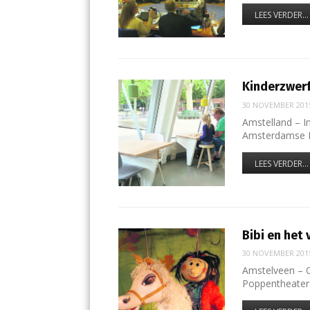
LEES VERDER...
Kinderzwer
30 NOVEMBER 201
Amstelland – I
Amsterdamse 
LEES VERDER...
Bibi en het
30 NOVEMBER 201
Amstelveen – 
Poppentheater 