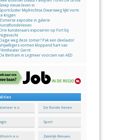
Jikke Bouman blaast Paviljoen Toren De Grote
Sniep nieuw leven in
Sportcluster Mijdrechtse Dwarsweg lijkt vorm
te krijgen
Zomerse expositie in galerie
KunstRondeVenen
Drie kunstenaars exposeren op Fort bij
Nigtevecht
Dagje weg deze zomer? Pak een deelauto!
Vrijwilligers vormen kloppend hart van
Filmtheater Gerrit
De Bertram in Legmeer voorzien van AED
dities
alsmeer e.o.
De Ronde Venen
egio
Sport
ithoorn e.o.
Zakelijk-Nieuws-