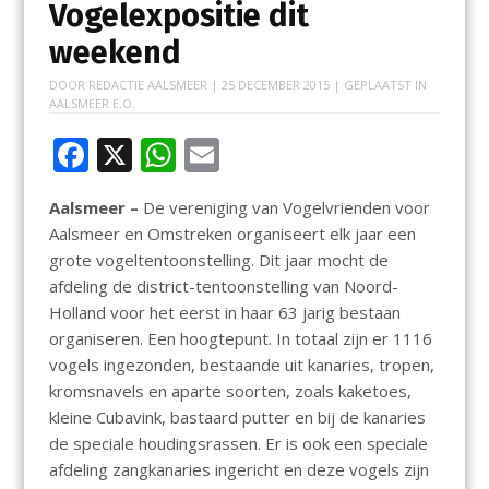
Vogelexpositie dit
weekend
DOOR
REDACTIE AALSMEER
|
25 DECEMBER 2015
| GEPLAATST IN
AALSMEER E.O.
F
X
W
E
ac
h
m
Aalsmeer –
De vereniging van Vogelvrienden voor
e
at
ai
Aalsmeer en Omstreken organiseert elk jaar een
b
s
l
grote vogeltentoonstelling. Dit jaar mocht de
o
A
afdeling de district-tentoonstelling van Noord-
Holland voor het eerst in haar 63 jarig bestaan
o
p
organiseren. Een hoogtepunt. In totaal zijn er 1116
k
p
vogels ingezonden, bestaande uit kanaries, tropen,
kromsnavels en aparte soorten, zoals kaketoes,
kleine Cubavink, bastaard putter en bij de kanaries
de speciale houdingsrassen. Er is ook een speciale
afdeling zangkanaries ingericht en deze vogels zijn