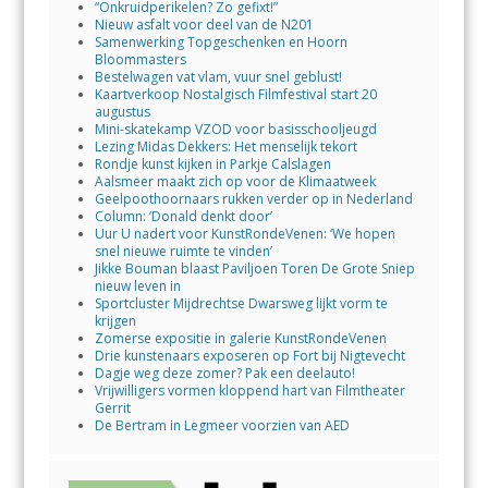
“Onkruidperikelen? Zo gefixt!”
Nieuw asfalt voor deel van de N201
Samenwerking Topgeschenken en Hoorn
Bloommasters
Bestelwagen vat vlam, vuur snel geblust!
Kaartverkoop Nostalgisch Filmfestival start 20
augustus
Mini-skatekamp VZOD voor basisschooljeugd
Lezing Midas Dekkers: Het menselijk tekort
Rondje kunst kijken in Parkje Calslagen
Aalsmeer maakt zich op voor de Klimaatweek
Geelpoothoornaars rukken verder op in Nederland
Column: ‘Donald denkt door’
Uur U nadert voor KunstRondeVenen: ‘We hopen
snel nieuwe ruimte te vinden’
Jikke Bouman blaast Paviljoen Toren De Grote Sniep
nieuw leven in
Sportcluster Mijdrechtse Dwarsweg lijkt vorm te
krijgen
Zomerse expositie in galerie KunstRondeVenen
Drie kunstenaars exposeren op Fort bij Nigtevecht
Dagje weg deze zomer? Pak een deelauto!
Vrijwilligers vormen kloppend hart van Filmtheater
Gerrit
De Bertram in Legmeer voorzien van AED