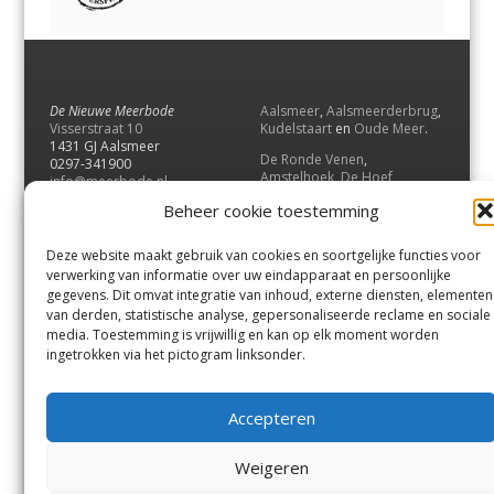
De Nieuwe Meerbode
Aalsmeer
,
Aalsmeerderbrug
,
Visserstraat 10
Kudelstaart
en
Oude Meer
.
1431 GJ Aalsmeer
De Ronde Venen
,
0297-341900
Amstelhoek
,
De Hoef
,
info@meerbode.nl
Mijdrecht
,
Wilnis
,
Vinkeveen
,
Beheer cookie toestemming
Vrouwenakker
,
Waverveen
,
Abcoude
en
Baambrugge
.
Deze website maakt gebruik van cookies en soortgelijke functies voor
Uithoorn
en
De Kwakel
.
verwerking van informatie over uw eindapparaat en persoonlijke
gegevens. Dit omvat integratie van inhoud, externe diensten, elementen
van derden, statistische analyse, gepersonaliseerde reclame en sociale
Contact
media. Toestemming is vrijwillig en kan op elk moment worden
Andere uitgaven
ingetrokken via het pictogram linksonder.
Bezorgklacht
Ophaalpunten
Vacatures
Voorwaarden
Accepteren
Privacyverklaring
Weigeren
© GOUW Uitgevers B.V.