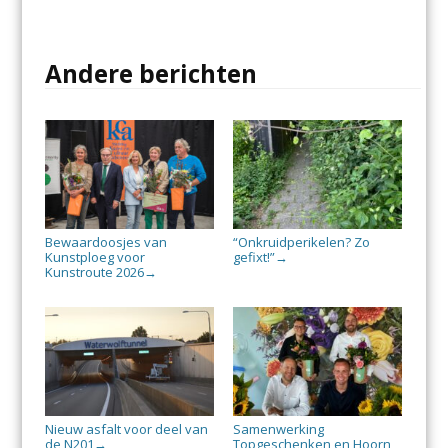
Andere berichten
Bewaardoosjes van
“Onkruidperikelen? Zo
Kunstploeg voor
gefixt!”
→
Kunstroute 2026
→
Nieuw asfalt voor deel van
Samenwerking
de N201
Topgeschenken en Hoorn
→