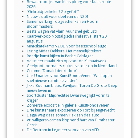
Bewaardoosjes van Kunstploeg voor Kunstroute
2026
“Onkruidperikelen? Zo gefixt!”
Nieuw asfalt voor deel van de N201
Samenwerking Topgeschenken en Hoorn
Bloommasters
Bestelwagen vat vlam, vuur snel geblust!
Kaartverkoop Nostalgisch Filmfestival start 20
augustus
Mini-skatekamp VZOD voor basisschooljeugd
Lezing Midas Dekkers: Het menselijk tekort
Rondje kunst kijken in Parkje Calslagen
Aalsmeer maakt zich op voor de Klimaatweek
Geelpoothoornaars rukken verder op in Nederland
Column: ‘Donald denkt door’
Uur U nadert voor KunstRondeVenen: ‘We hopen
snel nieuwe ruimte te vinden’
Jikke Bouman blaast Paviljoen Toren De Grote Sniep
nieuw leven in
Sportcluster Mijdrechtse Dwarsweg lijkt vorm te
krijgen
Zomerse expositie in galerie KunstRondeVenen
Drie kunstenaars exposeren op Fort bij Nigtevecht
Dagje weg deze zomer? Pak een deelauto!
Vrijwilligers vormen kloppend hart van Filmtheater
Gerrit
De Bertram in Legmeer voorzien van AED