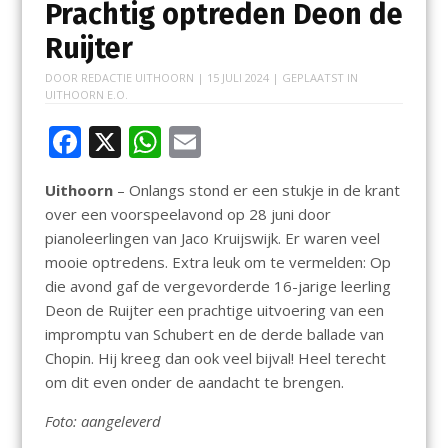
Prachtig optreden Deon de
Ruijter
DOOR
REDACTIE UITHOORN
|
15 JULI 2024
| GEPLAATST IN
UITHOORN E.O.
F
X
W
E
ac
h
m
Uithoorn
– Onlangs stond er een stukje in de krant
e
at
ai
over een voorspeelavond op 28 juni door
b
s
l
pianoleerlingen van Jaco Kruijswijk. Er waren veel
o
A
mooie optredens. Extra leuk om te vermelden: Op
die avond gaf de vergevorderde 16-jarige leerling
o
p
Deon de Ruijter een prachtige uitvoering van een
k
p
impromptu van Schubert en de derde ballade van
Chopin. Hij kreeg dan ook veel bijval! Heel terecht
om dit even onder de aandacht te brengen.
Foto: aangeleverd