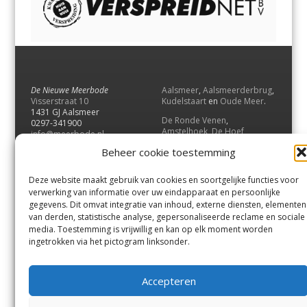
De Nieuwe Meerbode
Aalsmeer
,
Aalsmeerderbrug
,
Visserstraat 10
Kudelstaart
en
Oude Meer
.
1431 GJ Aalsmeer
De Ronde Venen
,
0297-341900
Amstelhoek
,
De Hoef
,
info@meerbode.nl
Mijdrecht
,
Wilnis
,
Vinkeveen
,
Beheer cookie toestemming
Vrouwenakker
,
Waverveen
,
Abcoude
en
Baambrugge
.
Deze website maakt gebruik van cookies en soortgelijke functies voor
Uithoorn
en
De Kwakel
.
verwerking van informatie over uw eindapparaat en persoonlijke
gegevens. Dit omvat integratie van inhoud, externe diensten, elementen
van derden, statistische analyse, gepersonaliseerde reclame en sociale
Contact
media. Toestemming is vrijwillig en kan op elk moment worden
Andere uitgaven
ingetrokken via het pictogram linksonder.
Bezorgklacht
Ophaalpunten
Vacatures
Voorwaarden
Accepteren
Privacyverklaring