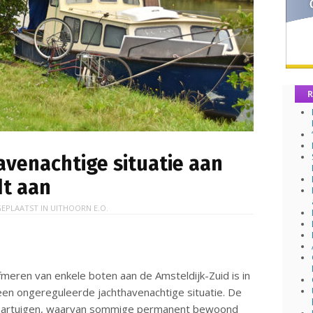
R
avenachtige situatie aan
dt aan
EPLAATST IN
UITHOORN E.O.
fmeren van enkele boten aan de Amsteldijk-Zuid is in
en ongereguleerde jachthavenachtige situatie. De
aartuigen, waarvan sommige permanent bewoond