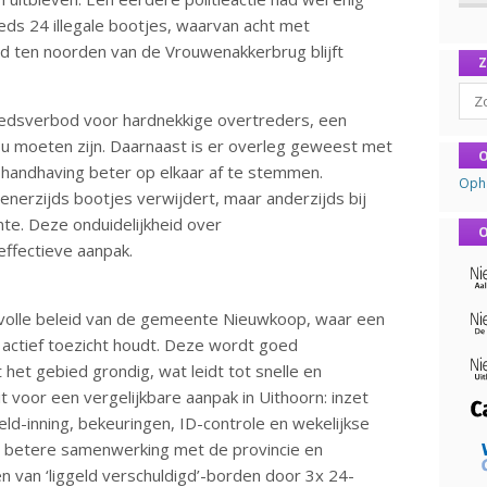
eeds 24 illegale bootjes, waarvan acht met
d ten noorden van de Vrouwenakkerbrug blijft
Sear
edsverbod voor hardnekkige overtreders, een
ou moeten zijn. Daarnaast is er overleg geweest met
O
andhaving beter op elkaar af te stemmen.
Oph
 enerzijds bootjes verwijdert, maar anderzijds bij
te. Deze onduidelijkheid over
O
ffectieve aanpak.
volle beleid van de gemeente Nieuwkoop, waar een
ctief toezicht houdt. Deze wordt goed
et gebied grondig, wat leidt tot snelle en
t voor een vergelijkbare aanpak in Uithoorn: inzet
d-inning, bekeuringen, ID-controle en wekelijkse
 betere samenwerking met de provincie en
en van ‘liggeld verschuldigd’-borden door 3x 24-