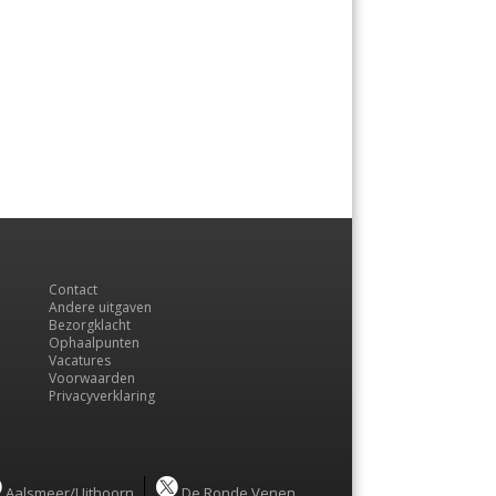
Contact
Andere uitgaven
Bezorgklacht
Ophaalpunten
Vacatures
Voorwaarden
Privacyverklaring
Aalsmeer/Uithoorn
De Ronde Venen