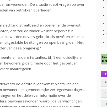
nder omwonenden. De situatie roept vragen op over
heden van betrokken overheden.
slechterd straatbeeld en toenemende overlast.
oten, dan zou de hinder wellicht beperkt zijn
ar nu worden oevers gebruikt als privéterrein, met
 en uitgestalde bezittingen op openbaar groen. Het
akter van deze omgeving.”
ente en andere instanties, blijft een duidelijke en
onder bewoners groeit, mede door het gevoel van
ncrete maatregelen.
E
A
ijdelwaard de eerste bijeenkomst plaats van een
en bewoners en gemeentelijke vertegenwoordigers.
R
singen en het delen van informatie over de
rdere bewonersavonden waarbij de verwachtingen
U
uitbleven. Een eerdere politieactie had wel enig