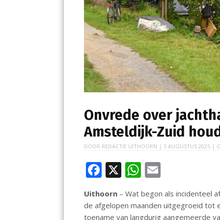
Onvrede over jachth
Amsteldijk-Zuid hou
DOOR
REDACTIE UITHOORN
|
5 AUGUSTUS 2025
| G
F
X
W
E
ac
h
m
Uithoorn
– Wat begon als incidenteel a
e
at
ai
de afgelopen maanden uitgegroeid tot e
b
s
l
toename van langdurig aangemeerde v