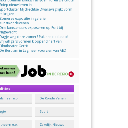
Jikke Bouman blaast Paviljoen Toren De Grote
Sniep nieuw leven in
Sportcluster Mijdrechtse Dwarsweg lijkt vorm
te krijgen
Zomerse expositie in galerie
KunstRondeVenen
Drie kunstenaars exposeren op Fort bij
Nigtevecht
Dagje weg deze zomer? Pak een deelauto!
Vrijwilligers vormen kloppend hart van
Filmtheater Gerrit
De Bertram in Legmeer voorzien van AED
dities
alsmeer e.o.
De Ronde Venen
egio
Sport
ithoorn e.o.
Zakelijk-Nieuws-