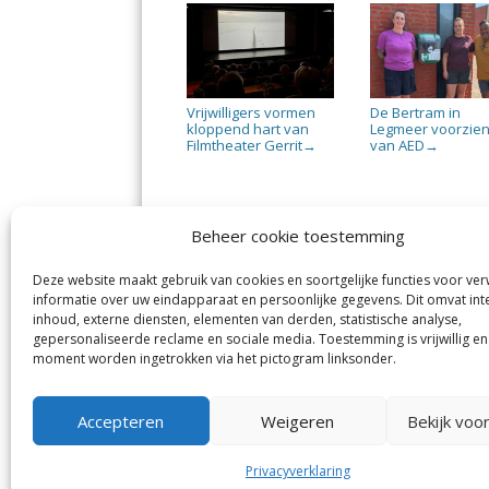
Vrijwilligers vormen
De Bertram in
kloppend hart van
Legmeer voorzie
Filmtheater Gerrit
van AED
→
→
Beheer cookie toestemming
Deze website maakt gebruik van cookies en soortgelijke functies voor ve
De Nieuwe Meerbode
Aal
informatie over uw eindapparaat en persoonlijke gegevens. Dit omvat int
Visserstraat 10
en
inhoud, externe diensten, elementen van derden, statistische analyse,
1431 GJ Aalsmeer
De 
0297-341900
gepersonaliseerde reclame en sociale media. Toestemming is vrijwillig en
Mij
info@meerbode.nl
moment worden ingetrokken via het pictogram linksonder.
Vro
Ba
Uit
Accepteren
Weigeren
Bekijk voo
Privacyverklaring
© GOUW Uitgevers B.V.