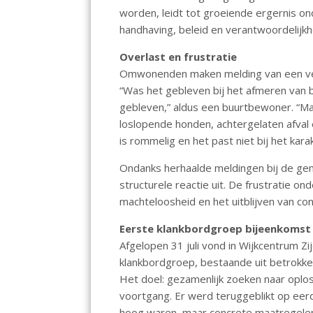
o
A
worden, leidt tot groeiende ergernis o
handhaving, beleid en verantwoordelijk
o
p
k
p
Overlast en frustratie
Omwonenden maken melding van een ver
“Was het gebleven bij het afmeren van b
gebleven,” aldus een buurtbewoner. “Ma
loslopende honden, achtergelaten afval
is rommelig en het past niet bij het kar
Ondanks herhaalde meldingen bij de geme
structurele reactie uit. De frustratie 
machteloosheid en het uitblijven van co
Eerste klankbordgroep bijeenkomst
Afgelopen 31 juli vond in Wijkcentrum Z
klankbordgroep, bestaande uit betrokk
Het doel: gezamenlijk zoeken naar oplos
voortgang. Er werd teruggeblikt op ee
hoog waren, maar concrete maatregelen 