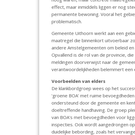
effect, maar inmiddels liggen er nog st
permanente bewoning. Vooral het gebie
problematisch.
Gemeente Uithoorn werkt aan een gebi
maatregel die binnenkort uitvoerbaar z
andere Amstelgemeenten om beleid en h
Opvallend is de rol van de provincie, die
meldingen doorverwijst naar de gemeen
verantwoordelijkheden belemmert een e
Voorbeelden van elders
De klankbordgroep wees op het succes
‘groene BOA’ met ruime bevoegdheden a
ondersteund door de gemeente en kent h
doeltreffende handhaving. De groep plei
van BOA’s met bevoegdheden voor liggel
inspecties. Ook wordt aangedrongen op
duidelijke bebording, zoals het vervang