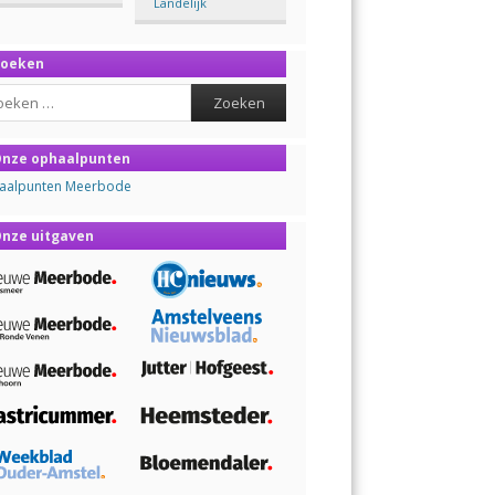
Landelijk
Zoeken
ch
nze ophaalpunten
aalpunten Meerbode
nze uitgaven