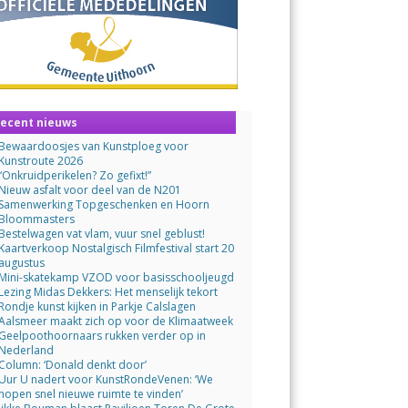
ecent nieuws
Bewaardoosjes van Kunstploeg voor
Kunstroute 2026
“Onkruidperikelen? Zo gefixt!”
Nieuw asfalt voor deel van de N201
Samenwerking Topgeschenken en Hoorn
Bloommasters
Bestelwagen vat vlam, vuur snel geblust!
Kaartverkoop Nostalgisch Filmfestival start 20
augustus
Mini-skatekamp VZOD voor basisschooljeugd
Lezing Midas Dekkers: Het menselijk tekort
Rondje kunst kijken in Parkje Calslagen
Aalsmeer maakt zich op voor de Klimaatweek
Geelpoothoornaars rukken verder op in
Nederland
Column: ‘Donald denkt door’
Uur U nadert voor KunstRondeVenen: ‘We
hopen snel nieuwe ruimte te vinden’