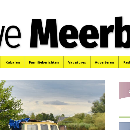
e
Mijdrecht, Uithoorn en De Kwakel.
Kabalen
Familieberichten
Vacatures
Adverteren
Red