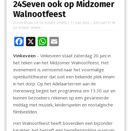
24Seven ook op Midzomer
Walnootfeest
DOOR
REDACTIE DE RONDE VENEN
|
17 JUNI 2026
| GEPLAATST IN
DE RONDE VENEN
F
X
W
E
ac
h
m
Vinkeveen
– Vinkeveen staat zaterdag 20 juni in
e
at
ai
het teken van het Midzomer Walnootfeest. Het
b
s
l
evenement is vernoemd naar het voormalige
o
A
openluchttheater dat ooit een bekende plek innam
in het dorp. Op het Adelaarterrein aan de
o
p
Herenweg begint het programma om 13.30 uur en
k
p
kunnen bezoekers rekenen op een gevarieerde
middag met muziek, kinderspelen en nostalgische
filmbeelden.
Het Walnootfeest heeft bovendien een bijzonder
karakter: het betreft een benefietmiddag waarvan