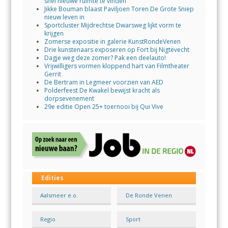
snel nieuwe ruimte te vinden’
Jikke Bouman blaast Paviljoen Toren De Grote Sniep
nieuw leven in
Sportcluster Mijdrechtse Dwarsweg lijkt vorm te
krijgen
Zomerse expositie in galerie KunstRondeVenen
Drie kunstenaars exposeren op Fort bij Nigtevecht
Dagje weg deze zomer? Pak een deelauto!
Vrijwilligers vormen kloppend hart van Filmtheater
Gerrit
De Bertram in Legmeer voorzien van AED
Polderfeest De Kwakel bewijst kracht als
dorpsevenement
29e editie Open 25+ toernooi bij Qui Vive
Edities
Aalsmeer e.o.
De Ronde Venen
Regio
Sport