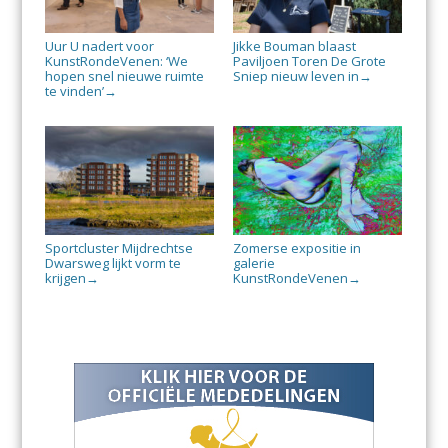
Uur U nadert voor
Jikke Bouman blaast
KunstRondeVenen: ‘We
Paviljoen Toren De Grote
hopen snel nieuwe ruimte
Sniep nieuw leven in
→
te vinden’
→
Sportcluster Mijdrechtse
Zomerse expositie in
Dwarsweg lijkt vorm te
galerie
krijgen
KunstRondeVenen
→
→