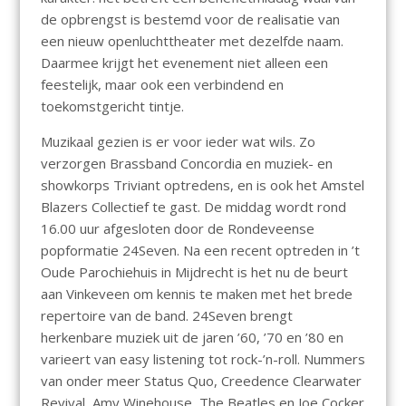
de opbrengst is bestemd voor de realisatie van
een nieuw openluchttheater met dezelfde naam.
Daarmee krijgt het evenement niet alleen een
feestelijk, maar ook een verbindend en
toekomstgericht tintje.
Muzikaal gezien is er voor ieder wat wils. Zo
verzorgen Brassband Concordia en muziek- en
showkorps Triviant optredens, en is ook het Amstel
Blazers Collectief te gast. De middag wordt rond
16.00 uur afgesloten door de Rondeveense
popformatie 24Seven. Na een recent optreden in ’t
Oude Parochiehuis in Mijdrecht is het nu de beurt
aan Vinkeveen om kennis te maken met het brede
repertoire van de band. 24Seven brengt
herkenbare muziek uit de jaren ’60, ’70 en ’80 en
varieert van easy listening tot rock-’n-roll. Nummers
van onder meer Status Quo, Creedence Clearwater
Revival, Amy Winehouse, The Beatles en Joe Cocker