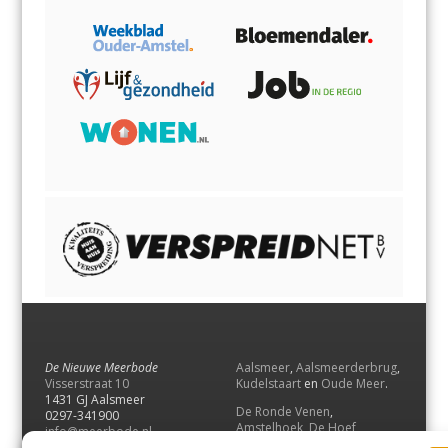
De Nieuwe Meerbode
Aalsmeer
,
Aalsmeerderbrug
,
Visserstraat 10
Kudelstaart
en
Oude Meer
.
1431 GJ Aalsmeer
De Ronde Venen
,
0297-341900
Amstelhoek
,
De Hoef
,
info@meerbode.nl
Mijdrecht
,
Wilnis
,
Vinkeveen
,