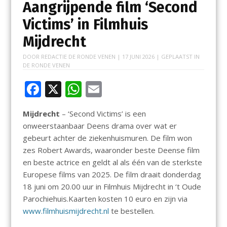
Aangrijpende film ‘Second
Victims’ in Filmhuis
Mijdrecht
DOOR
REDACTIE DE RONDE VENEN
|
17 JUNI 2026
| GEPLAATST IN
DE RONDE VENEN
F
X
W
E
ac
h
m
Mijdrecht
– ‘Second Victims’ is een
e
at
ai
onweerstaanbaar Deens drama over wat er
b
s
l
gebeurt achter de ziekenhuismuren. De film won
o
A
zes Robert Awards, waaronder beste Deense film
en beste actrice en geldt al als één van de sterkste
o
p
Europese films van 2025. De film draait donderdag
k
p
18 juni om 20.00 uur in Filmhuis Mijdrecht in ‘t Oude
Parochiehuis.Kaarten kosten 10 euro en zijn via
www.filmhuismijdrecht.nl
te bestellen.