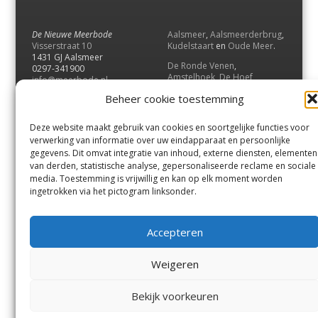
De Nieuwe Meerbode
Aalsmeer
,
Aalsmeerderbrug
,
Visserstraat 10
Kudelstaart
en
Oude Meer
.
1431 GJ Aalsmeer
De Ronde Venen
,
0297-341900
Amstelhoek
,
De Hoef
,
info@meerbode.nl
Mijdrecht
,
Wilnis
,
Vinkeveen
,
Beheer cookie toestemming
Vrouwenakker
,
Waverveen
,
Abcoude
en
Baambrugge
.
Deze website maakt gebruik van cookies en soortgelijke functies voor
Uithoorn
en
De Kwakel
.
verwerking van informatie over uw eindapparaat en persoonlijke
gegevens. Dit omvat integratie van inhoud, externe diensten, elementen
van derden, statistische analyse, gepersonaliseerde reclame en sociale
Contact
media. Toestemming is vrijwillig en kan op elk moment worden
Andere uitgaven
ingetrokken via het pictogram linksonder.
Bezorgklacht
Ophaalpunten
Vacatures
Voorwaarden
Accepteren
Privacyverklaring
Weigeren
© GOUW Uitgevers B.V.
Bekijk voorkeuren
Menu
Aalsmeer
De Ronde Venen
Uithoorn