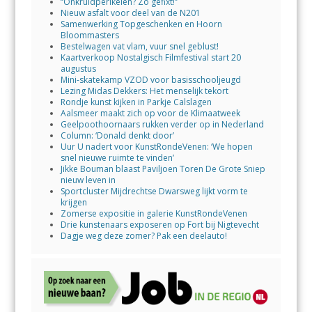
“Onkruidperikelen? Zo gefixt!”
Nieuw asfalt voor deel van de N201
Samenwerking Topgeschenken en Hoorn
Bloommasters
Bestelwagen vat vlam, vuur snel geblust!
Kaartverkoop Nostalgisch Filmfestival start 20
augustus
Mini-skatekamp VZOD voor basisschooljeugd
Lezing Midas Dekkers: Het menselijk tekort
Rondje kunst kijken in Parkje Calslagen
Aalsmeer maakt zich op voor de Klimaatweek
Geelpoothoornaars rukken verder op in Nederland
Column: ‘Donald denkt door’
Uur U nadert voor KunstRondeVenen: ‘We hopen
snel nieuwe ruimte te vinden’
Jikke Bouman blaast Paviljoen Toren De Grote Sniep
nieuw leven in
Sportcluster Mijdrechtse Dwarsweg lijkt vorm te
krijgen
Zomerse expositie in galerie KunstRondeVenen
Drie kunstenaars exposeren op Fort bij Nigtevecht
Dagje weg deze zomer? Pak een deelauto!