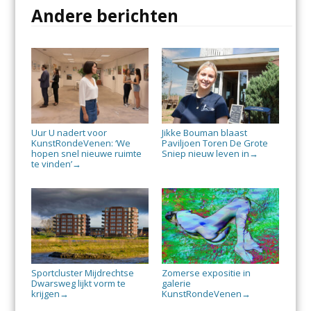
Andere berichten
Uur U nadert voor
Jikke Bouman blaast
KunstRondeVenen: ‘We
Paviljoen Toren De Grote
hopen snel nieuwe ruimte
Sniep nieuw leven in
→
te vinden’
→
Sportcluster Mijdrechtse
Zomerse expositie in
Dwarsweg lijkt vorm te
galerie
krijgen
KunstRondeVenen
→
→