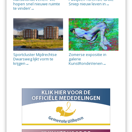
hopen snel nieuwe ruimte
Sniep nieuw leven in
→
te vinden’
→
Sportcluster Mijdrechtse
Zomerse expositie in
Dwarsweg lijkt vorm te
galerie
krijgen
KunstRondeVenen
→
→