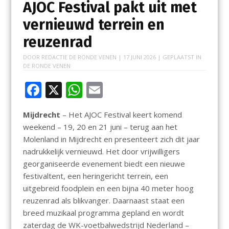
AJOC Festival pakt uit met
vernieuwd terrein en
reuzenrad
DOOR
REDACTIE DE RONDE VENEN
|
17 JUNI 2026
| GEPLAATST IN
DE RONDE VENEN
F
X
W
E
ac
h
m
Mijdrecht
– Het AJOC Festival keert komend
e
at
ai
weekend – 19, 20 en 21 juni – terug aan het
b
s
l
Molenland in Mijdrecht en presenteert zich dit jaar
o
A
nadrukkelijk vernieuwd. Het door vrijwilligers
georganiseerde evenement biedt een nieuwe
o
p
festivaltent, een heringericht terrein, een
k
p
uitgebreid foodplein en een bijna 40 meter hoog
reuzenrad als blikvanger. Daarnaast staat een
breed muzikaal programma gepland en wordt
zaterdag de WK-voetbalwedstrijd Nederland –