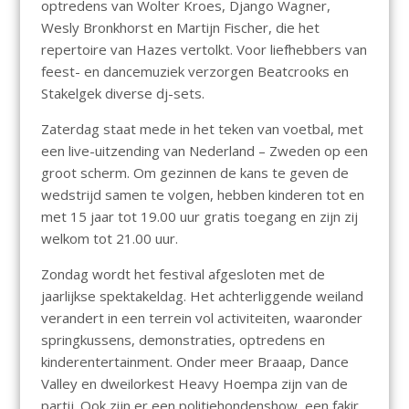
optredens van Wolter Kroes, Django Wagner,
Wesly Bronkhorst en Martijn Fischer, die het
repertoire van Hazes vertolkt. Voor liefhebbers van
feest- en dancemuziek verzorgen Beatcrooks en
Stakelgek diverse dj-sets.
Zaterdag staat mede in het teken van voetbal, met
een live-uitzending van Nederland – Zweden op een
groot scherm. Om gezinnen de kans te geven de
wedstrijd samen te volgen, hebben kinderen tot en
met 15 jaar tot 19.00 uur gratis toegang en zijn zij
welkom tot 21.00 uur.
Zondag wordt het festival afgesloten met de
jaarlijkse spektakeldag. Het achterliggende weiland
verandert in een terrein vol activiteiten, waaronder
springkussens, demonstraties, optredens en
kinderentertainment. Onder meer Braaap, Dance
Valley en dweilorkest Heavy Hoempa zijn van de
partij. Ook zijn er een politiehondenshow, een fakir