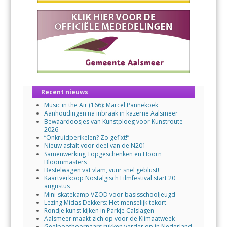
Recent nieuws
Music in the Air (166): Marcel Pannekoek
Aanhoudingen na inbraak in kazerne Aalsmeer
Bewaardoosjes van Kunstploeg voor Kunstroute
2026
“Onkruidperikelen? Zo gefixt!”
Nieuw asfalt voor deel van de N201
Samenwerking Topgeschenken en Hoorn
Bloommasters
Bestelwagen vat vlam, vuur snel geblust!
Kaartverkoop Nostalgisch Filmfestival start 20
augustus
Mini-skatekamp VZOD voor basisschooljeugd
Lezing Midas Dekkers: Het menselijk tekort
Rondje kunst kijken in Parkje Calslagen
Aalsmeer maakt zich op voor de Klimaatweek
Geelpoothoornaars rukken verder op in Nederland