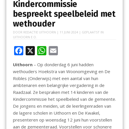
Kindercommissie
bespreekt speelbeleid met
wethouder
DOOR
REDACTIE UITHOORN
|
11 JUNI 2024
| GEPLAATST IN
UITHOORN E.O.
F
X
W
E
ac
h
m
Uithoorn
– Op donderdag 6 juni hadden
e
at
ai
wethouders Hoekstra van Woonomgeving en De
b
s
l
Robles (Onderwijs) met een aantal van hun
o
A
ambtenaren een belangrijke vergadering in de
Raadzaal. Ze bespraken met 14 kinderen van de
o
p
Kindercommissie het speelbeleid van de gemeente.
k
p
De jongens en meiden, uit de leerlingenraden van
de lagere scholen in Uithoorn en De Kwakel,
presenteren op woensdag 12 juni hun voorstellen
aan de gemeenteraad. Voorstellen voor schonere