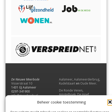
De Nieuwe Meerbode
Aalsmeer
,
Aalsmeerderbrug
,
Visserstraat 10
Kudelstaart
en
Oude Meer
.
1431 GJ Aalsmeer
De Ronde Venen
,
0297-341900
Amstelhoek
,
De Hoef
,
info@meerbode.nl
Mijdrecht
,
Wilnis
,
Vinkeveen
,
Beheer cookie toestemming
Vrouwenakker
,
Waverveen
,
Abcoude
en
Baambrugge
.