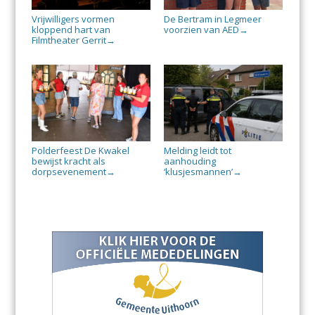
Vrijwilligers vormen
De Bertram in Legmeer
kloppend hart van
voorzien van AED
→
Filmtheater Gerrit
→
Polderfeest De Kwakel
Melding leidt tot
bewijst kracht als
aanhouding
dorpsevenement
‘klusjesmannen’
→
→