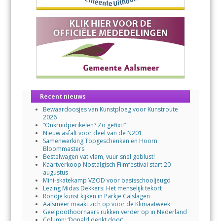
Recent nieuws
Bewaardoosjes van Kunstploeg voor Kunstroute
2026
“Onkruidperikelen? Zo gefixt!”
Nieuw asfalt voor deel van de N201
Samenwerking Topgeschenken en Hoorn
Bloommasters
Bestelwagen vat vlam, vuur snel geblust!
Kaartverkoop Nostalgisch Filmfestival start 20
augustus
Mini-skatekamp VZOD voor basisschooljeugd
Lezing Midas Dekkers: Het menselijk tekort
Rondje kunst kijken in Parkje Calslagen
Aalsmeer maakt zich op voor de Klimaatweek
Geelpoothoornaars rukken verder op in Nederland
Column: ‘Donald denkt door’