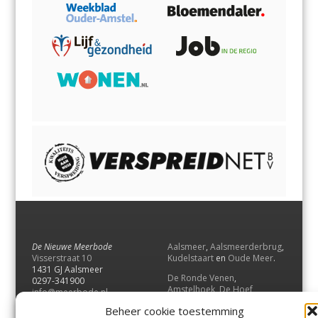
De Nieuwe Meerbode
Aalsmeer
,
Aalsmeerderbrug
,
Visserstraat 10
Kudelstaart
en
Oude Meer
.
1431 GJ Aalsmeer
De Ronde Venen
,
0297-341900
Amstelhoek
,
De Hoef
,
info@meerbode.nl
Mijdrecht
,
Wilnis
,
Vinkeveen
,
Beheer cookie toestemming
Vrouwenakker
,
Waverveen
,