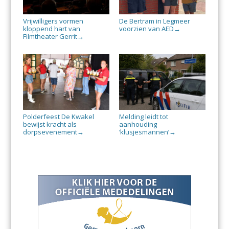
Vrijwilligers vormen
De Bertram in Legmeer
kloppend hart van
voorzien van AED
→
Filmtheater Gerrit
→
Polderfeest De Kwakel
Melding leidt tot
bewijst kracht als
aanhouding
dorpsevenement
‘klusjesmannen’
→
→