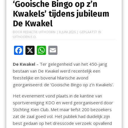
‘Gooische Bingo op z’n
Kwakels’ tijdens jubileum
De Kwakel
DOOR
REDACTIE UITHOORN
|
8 JUNI 2026
| GEPLAATST IN
UITHOORN E.O.
F
X
W
E
ac
h
m
De Kwakel
– Ter gelegenheid van het 450-jarig
e
at
ai
bestaan van De Kwakel werd recentelijk een
b
s
l
feestelijke en bovenal hilarische avond
o
A
georganiseerd: de ‘Gooische Bingo op z’n Kwakels’.
o
p
Het evenement vond plaats in de kantine van
k
p
sportvereniging KDO en werd georganiseerd door
Stichting Kien Club. Met maar liefst 200 bezoekers
zat de zaal goed vol. Het publiek had duidelijk zijn
best gedaan op het dresscode verzoek: opvallend