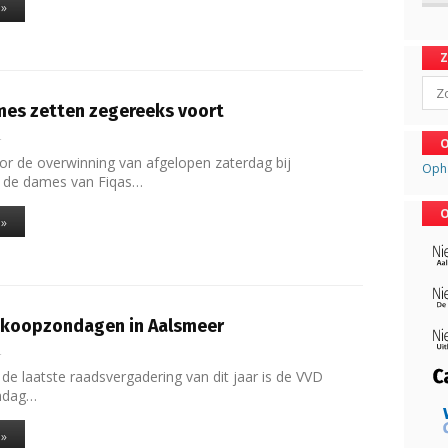
 »
Sear
es zetten zegereeks voort
4
O
r de overwinning van afgelopen zaterdag bij
Oph
n de dames van Fiqas…
O
 »
g koopzondagen in Aalsmeer
4
de laatste raadsvergadering van dit jaar is de VVD
ndag…
 »