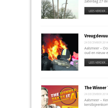
zaterdag 27 d
LEES VERDER...
Vreugdevuur
24 DECEMBER 201
Aalsmeer – Ook
oud en nieuw 
LEES VERDER...
The Winner T
24 DECEMBER 201
Aalsmeer – Ker
kerstbijeenkom