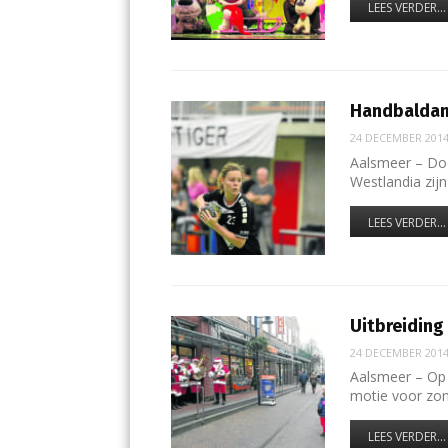
LEES VERDER...
Handbaldam
24 DECEMBER 201
Aalsmeer – Doo
Westlandia zij
LEES VERDER...
Uitbreidin
24 DECEMBER 201
Aalsmeer – Op 
motie voor zo
LEES VERDER...