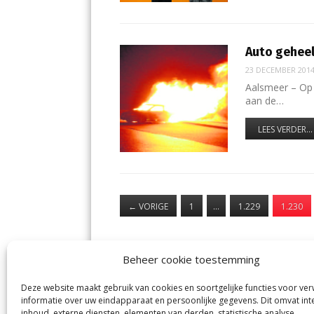
Auto geheel
23 DECEMBER 201
Aalsmeer – Op
aan de…
LEES VERDER...
←
VORIGE
1
…
1.229
1.230
Beheer cookie toestemming
Deze website maakt gebruik van cookies en soortgelijke functies voor ve
De Nieuwe Meerbode
Aal
informatie over uw eindapparaat en persoonlijke gegevens. Dit omvat int
Visserstraat 10
en
inhoud, externe diensten, elementen van derden, statistische analyse,
1431 GJ Aalsmeer