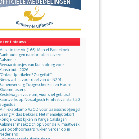
ecent nieuws
Music in the Air (166): Marcel Pannekoek
Aanhoudingen na inbraak in kazerne
Aalsmeer
Bewaardoosjes van Kunstploeg voor
Kunstroute 2026
“Onkruidperikelen? Zo gefixt!”
Nieuw asfalt voor deel van de N201
Samenwerking Topgeschenken en Hoorn
Bloommasters
Bestelwagen vat vlam, vuur snel geblust!
Kaartverkoop Nostalgisch Filmfestival start 20
augustus
Mini-skatekamp VZOD voor basisschooljeugd
Lezing Midas Dekkers: Het menselijk tekort
Rondje kunst kijken in Parkje Calslagen
Aalsmeer maakt zich op voor de Klimaatweek
Geelpoothoornaars rukken verder op in
Nederland