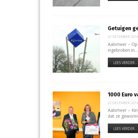
Getuigen g
23 DECEMBER 201
Aalsmeer – Op
ingebroken in
LEES VERDER...
1000 Euro v
23 DECEMBER 201
Aalsmeer – Kin
dat ze gewonn
LEES VERDER...