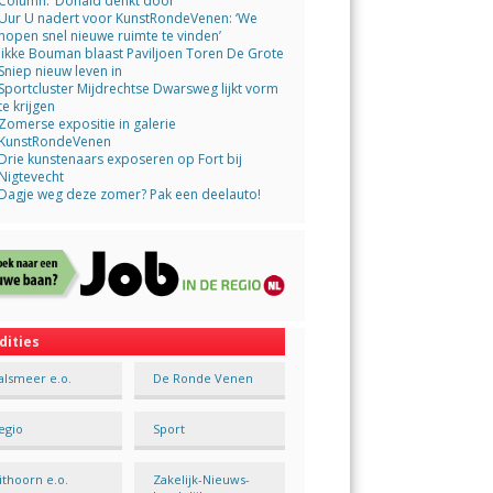
Column: ‘Donald denkt door’
Uur U nadert voor KunstRondeVenen: ‘We
hopen snel nieuwe ruimte te vinden’
Jikke Bouman blaast Paviljoen Toren De Grote
Sniep nieuw leven in
Sportcluster Mijdrechtse Dwarsweg lijkt vorm
te krijgen
Zomerse expositie in galerie
KunstRondeVenen
Drie kunstenaars exposeren op Fort bij
Nigtevecht
Dagje weg deze zomer? Pak een deelauto!
dities
alsmeer e.o.
De Ronde Venen
egio
Sport
ithoorn e.o.
Zakelijk-Nieuws-