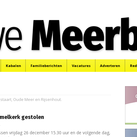
e
Mijdrecht, Uithoorn en De Kwakel.
Kabalen
Familieberichten
Vacatures
Adverteren
Red
staart, Oude Meer en Rijsenhout.
rmelkerk gestolen
4
sen vrijdag 26 december 15.30 uur en de volgende dag,