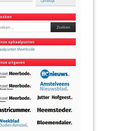
Landelijk
Zoeken
ch
nze ophaalpunten
aalpunten Meerbode
nze uitgaven