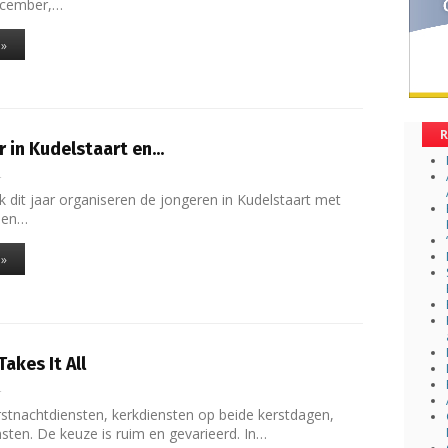
ecember,…
 »
R
 in Kudelstaart en…
4
 dit jaar organiseren de jongeren in Kudelstaart met
een…
 »
akes It All
4
stnachtdiensten, kerkdiensten op beide kerstdagen,
sten. De keuze is ruim en gevarieerd. In…