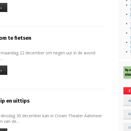
 »
om te fietsen
4
 maandag 22 december om negen uur in de avond
e…
 »
E
ip en uittips
A
4
R
 dinsdag 30 december kan in Crown Theater Aalsmeer
n van de…
U