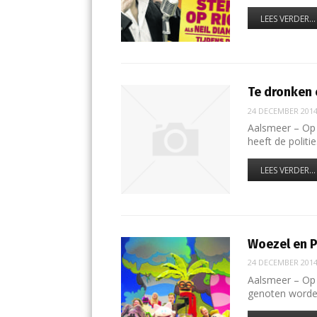
LEES VERDER...
Te dronken 
24 DECEMBER 201
Aalsmeer – Op
heeft de politi
LEES VERDER...
Woezel en P
24 DECEMBER 201
Aalsmeer – Op
genoten worde