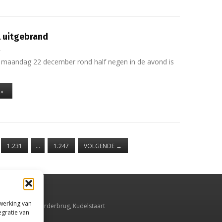
 uitgebrand
4
 maandag 22 december rond half negen in de avond is
 »
1.231
…
1.247
VOLGENDE
→
rwerking van
smeer
,
Aalsmeerderbrug
,
Kudelstaart
egratie van
Oude Meer
.