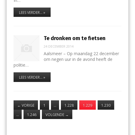
In…
LEES VERDER... »
Te dronken om te fietsen
24 DECEMBER 2014
Aalsmeer – Op maandag 22 december
om negen uur in de avond heeft de
politie…
LEES VERDER... »
←
VORIGE
1
…
1.228
1.229
1.230
…
1.246
VOLGENDE
→