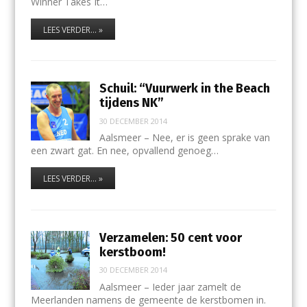
Winner Takes It…
LEES VERDER... »
Schuil: “Vuurwerk in the Beach
tijdens NK”
30 DECEMBER 2014
Aalsmeer – Nee, er is geen sprake van
een zwart gat. En nee, opvallend genoeg…
LEES VERDER... »
Verzamelen: 50 cent voor
kerstboom!
30 DECEMBER 2014
Aalsmeer – Ieder jaar zamelt de
Meerlanden namens de gemeente de kerstbomen in.