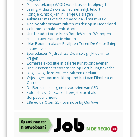
Mini-skatekamp VZOD voor basisschooljeugd
Lezing Midas Dekkers: Het menselijk tekort
Rondje kunst kijken in Parkje Calslagen
Aalsmeer maakt zich op voor de Klimaatweek
Geelpoothoornaars rukken verder op in Nederland
Column: ‘Donald denkt door’
Uur U nadert voor KunstRondeVenen: ‘We hopen
snel nieuwe ruimte te vinden’
Jikke Bouman blaast Paviljoen Toren De Grote Sniep
nieuw leven in
Sportcluster Mijdrechtse Dwarsweg lijkt vorm te
krijgen
Zomerse expositie in galerie KunstRondeVenen
Drie kunstenaars exposeren op Fort bij Nigtevecht
Dagje weg deze zomer? Pak een deelauto!
Vrijwilligers vormen kloppend hart van Filmtheater
Gerrit
De Bertram in Legmeer voorzien van AED
Polderfeest De Kwakel bewijst kracht als
dorpsevenement
29e editie Open 25+ toernooi bij Qui Vive