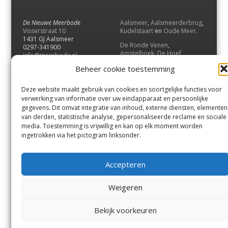
De Nieuwe Meerbode
Aalsmeer
,
Aalsmeerderbrug
,
Visserstraat 10
Kudelstaart
en
Oude Meer
.
1431 GJ Aalsmeer
De Ronde Venen
,
0297-341900
Amstelhoek
,
De Hoef
,
info@meerbode.nl
Mijdrecht
,
Wilnis
,
Vinkeveen
,
Beheer cookie toestemming
Vrouwenakker
,
Waverveen
,
Abcoude
en
Baambrugge
.
Deze website maakt gebruik van cookies en soortgelijke functies voor
Uithoorn
en
De Kwakel
.
verwerking van informatie over uw eindapparaat en persoonlijke
gegevens. Dit omvat integratie van inhoud, externe diensten, elementen
van derden, statistische analyse, gepersonaliseerde reclame en sociale
Contact
media. Toestemming is vrijwillig en kan op elk moment worden
Andere uitgaven
ingetrokken via het pictogram linksonder.
Bezorgklacht
Ophaalpunten
Vacatures
Voorwaarden
Accepteren
Privacyverklaring
Weigeren
© GOUW Uitgevers B.V.
Bekijk voorkeuren
Menu
Aalsmeer
De Ronde Venen
Uithoorn
Aalsmeer/Uithoorn
De Ronde Venen