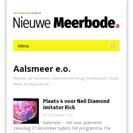
Menu
Skip
Nieuwe Meerbode
to
content
Het laatste nieuws uit Aalsmeer, De Ronde Venen, Mijdrecht,
Uithoorn en De Kwakel.
Menu
Skip
to
content
Aalsmeer e.o.
Nieuws uit Aalsmeer, Aalsmeerderbrug, Kudelstaart, Oude
Meer en Rijsenhout.
Plaats 4 voor Neil Diamond
imitator Rick
30 DECEMBER 2014
Aalsmeer – Het was spannend
zaterdag 27 december tijdens het programma The