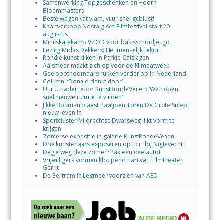
Samenwerking Topgeschenken en Hoorn
Bloommasters
Bestelwagen vat vlam, vuur snel geblust!
Kaartverkoop Nostalgisch Filmfestival start 20
augustus
Mini-skatekamp VZOD voor basisschooljeugd
Lezing Midas Dekkers: Het menselijk tekort
Rondje kunst kijken in Parkje Calslagen
Aalsmeer maakt zich op voor de Klimaatweek
Geelpoothoornaars rukken verder op in Nederland
Column: ‘Donald denkt door’
Uur U nadert voor KunstRondeVenen: ‘We hopen
snel nieuwe ruimte te vinden’
Jikke Bouman blaast Paviljoen Toren De Grote Sniep
nieuw leven in
Sportcluster Mijdrechtse Dwarsweg lijkt vorm te
krijgen
Zomerse expositie in galerie KunstRondeVenen
Drie kunstenaars exposeren op Fort bij Nigtevecht
Dagje weg deze zomer? Pak een deelauto!
Vrijwilligers vormen kloppend hart van Filmtheater
Gerrit
De Bertram in Legmeer voorzien van AED