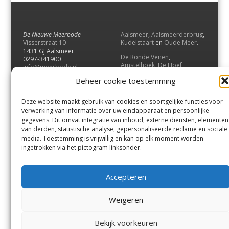
De Nieuwe Meerbode
Aalsmeer
,
Aalsmeerderbrug
,
Visserstraat 10
Kudelstaart
en
Oude Meer
.
1431 GJ Aalsmeer
De Ronde Venen
,
0297-341900
Amstelhoek
,
De Hoef
,
info@meerbode.nl
Mijdrecht
,
Wilnis
,
Vinkeveen
,
Beheer cookie toestemming
Vrouwenakker
,
Waverveen
,
Abcoude
en
Baambrugge
.
Deze website maakt gebruik van cookies en soortgelijke functies voor
Uithoorn
en
De Kwakel
.
verwerking van informatie over uw eindapparaat en persoonlijke
gegevens. Dit omvat integratie van inhoud, externe diensten, elementen
van derden, statistische analyse, gepersonaliseerde reclame en sociale
Contact
media. Toestemming is vrijwillig en kan op elk moment worden
Andere uitgaven
ingetrokken via het pictogram linksonder.
Bezorgklacht
Ophaalpunten
Vacatures
Voorwaarden
Accepteren
Privacyverklaring
Weigeren
© GOUW Uitgevers B.V.
Bekijk voorkeuren
Menu
Aalsmeer
De Ronde Venen
Uithoorn