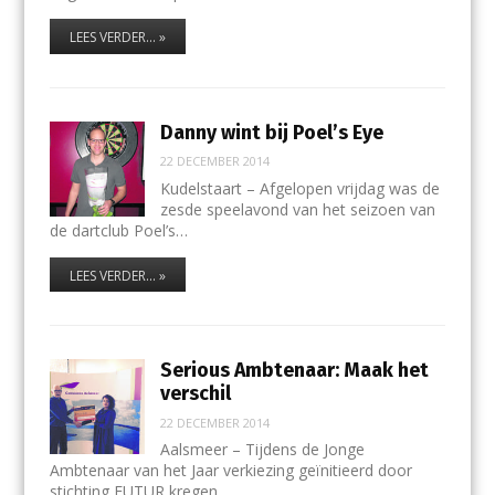
LEES VERDER... »
Danny wint bij Poel’s Eye
22 DECEMBER 2014
Kudelstaart – Afgelopen vrijdag was de
zesde speelavond van het seizoen van
de dartclub Poel’s…
LEES VERDER... »
Serious Ambtenaar: Maak het
verschil
22 DECEMBER 2014
Aalsmeer – Tijdens de Jonge
Ambtenaar van het Jaar verkiezing geïnitieerd door
stichting FUTUR kregen…