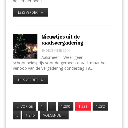
december heeft…
LEES VERDER... »
Nieuwtjes uit de
raadsvergadering
19 DECEMBER 2014
Aalsmeer – Weer geen
schoonheidsprijs voor de gemeenteraad, maar het
verloop van de vergadering donderdag 18…
LEES VERDER... »
←
VORIGE
1
…
1.230
1.231
1.232
…
1.246
VOLGENDE
→