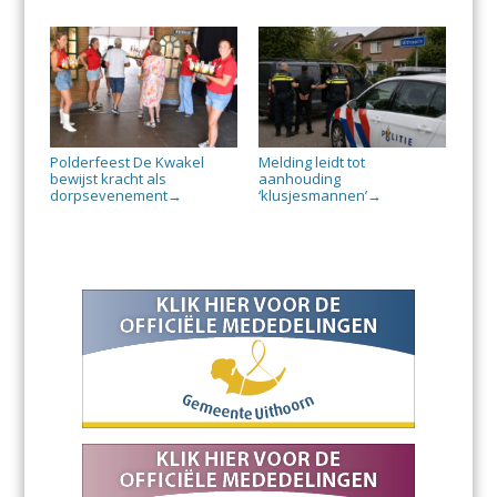
Polderfeest De Kwakel
Melding leidt tot
bewijst kracht als
aanhouding
dorpsevenement
‘klusjesmannen’
→
→