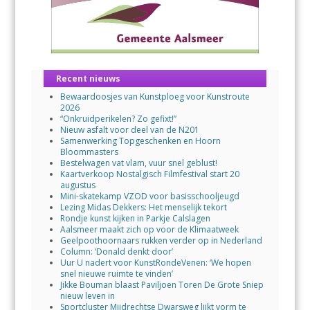
Recent nieuws
Bewaardoosjes van Kunstploeg voor Kunstroute
2026
“Onkruidperikelen? Zo gefixt!”
Nieuw asfalt voor deel van de N201
Samenwerking Topgeschenken en Hoorn
Bloommasters
Bestelwagen vat vlam, vuur snel geblust!
Kaartverkoop Nostalgisch Filmfestival start 20
augustus
Mini-skatekamp VZOD voor basisschooljeugd
Lezing Midas Dekkers: Het menselijk tekort
Rondje kunst kijken in Parkje Calslagen
Aalsmeer maakt zich op voor de Klimaatweek
Geelpoothoornaars rukken verder op in Nederland
Column: ‘Donald denkt door’
Uur U nadert voor KunstRondeVenen: ‘We hopen
snel nieuwe ruimte te vinden’
Jikke Bouman blaast Paviljoen Toren De Grote Sniep
nieuw leven in
Sportcluster Mijdrechtse Dwarsweg lijkt vorm te