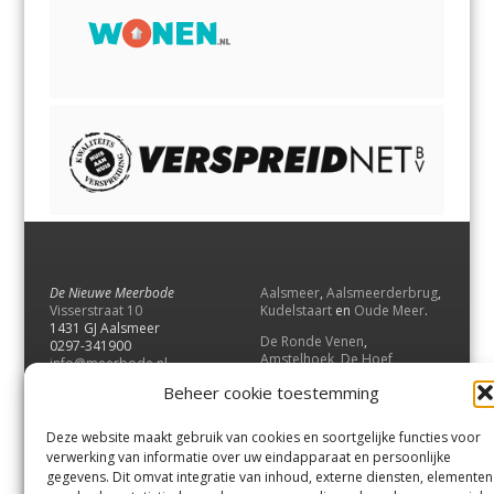
De Nieuwe Meerbode
Aalsmeer
,
Aalsmeerderbrug
,
Visserstraat 10
Kudelstaart
en
Oude Meer
.
1431 GJ Aalsmeer
De Ronde Venen
,
0297-341900
Amstelhoek
,
De Hoef
,
info@meerbode.nl
Mijdrecht
,
Wilnis
,
Vinkeveen
,
Beheer cookie toestemming
Vrouwenakker
,
Waverveen
,
Abcoude
en
Baambrugge
.
Deze website maakt gebruik van cookies en soortgelijke functies voor
Uithoorn
en
De Kwakel
.
verwerking van informatie over uw eindapparaat en persoonlijke
gegevens. Dit omvat integratie van inhoud, externe diensten, elementen