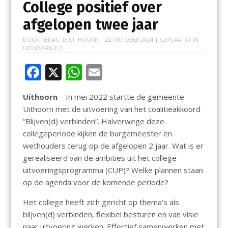
College positief over
afgelopen twee jaar
DOOR
REDACTIE UITHOORN
|
22 OKTOBER 2024
| GEPLAATST IN
UITHOORN E.O.
F
X
W
E
ac
h
m
Uithoorn
– In mei 2022 startte de gemeente
e
at
ai
Uithoorn met de uitvoering van het coalitieakkoord
b
s
l
“Blijven(d) verbinden”. Halverwege deze
o
A
collegeperiode kijken de burgemeester en
wethouders terug op de afgelopen 2 jaar. Wat is er
o
p
gerealiseerd van de ambities uit het college-
k
p
uitvoeringsprogramma (CUP)? Welke plannen staan
op de agenda voor de komende periode?
Het college heeft zich gericht op thema’s als
blijven(d) verbinden, flexibel besturen en van visie
naar uitvoering werken. Effectief samenwerken met