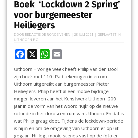
Boek ‘Lockdown 2 Spring’
voor burgemeester
Heiliegers
DOOR
REDACTIE DE RONDE VENEN
|
28 JULI 2021
| GEPLAATST IN
UITHOORN E.O.
F
X
W
E
ac
h
m
Uithoorn – Vorige week heeft Philip van den Dool
e
at
ai
zijn boek met 110 IPad tekeningen in en om
b
s
l
Uithoorn uitgereikt aan burgemeester Pieter
o
A
Heiliegers. Philip heeft al een mooie bijdrage
mogen leveren aan het Kunstwerk Uithoorn 200
o
p
jaar in de vorm van het woord ‘Kijk’ op de nieuwe
k
p
rotonde in het dorpscentrum van Uithoorn. En dat is
wat Philip graag doet. Tijdens de lockdown-periode
is hij in en om de omgeving van Uithoorn er op uit
gegaan. Hij legt mooie scenes vast op de foto en