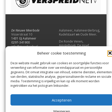
De Nieuwe Meerbode
Aalsmeer
,
Aalsmeerderbrug
,
Visserstraat 10
Kudelstaart
en
Oude Meer
.
1431 GJ Aalsmeer
De Ronde Venen
,
0297-341900
Amstelhoek
,
De Hoef
,
info@meerbode.nl
Mijdrecht
,
Wilnis
,
Vinkeveen
,
Beheer cookie toestemming
Vrouwenakker
,
Waverveen
,
Abcoude
en
Baambrugge
.
Deze website maakt gebruik van cookies en soortgelijke functies voor
Uithoorn
en
De Kwakel
.
verwerking van informatie over uw eindapparaat en persoonlijke
gegevens. Dit omvat integratie van inhoud, externe diensten, elementen
van derden, statistische analyse, gepersonaliseerde reclame en sociale
Contact
media. Toestemming is vrijwillig en kan op elk moment worden
Andere uitgaven
ingetrokken via het pictogram linksonder.
Bezorgklacht
Ophaalpunten
Vacatures
Voorwaarden
Accepteren
Privacyverklaring
Weigeren