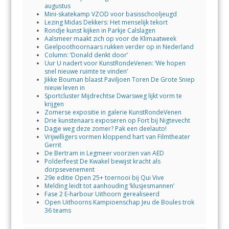
augustus
Mini-skatekamp VZOD voor basisschooljeugd
Lezing Midas Dekkers: Het menselijk tekort
Rondje kunst kijken in Parkje Calslagen
Aalsmeer maakt zich op voor de Klimaatweek
Geelpoothoornaars rukken verder op in Nederland
Column: ‘Donald denkt door’
Uur U nadert voor KunstRondeVenen: ‘We hopen
snel nieuwe ruimte te vinden’
Jikke Bouman blaast Paviljoen Toren De Grote Sniep
nieuw leven in
Sportcluster Mijdrechtse Dwarsweg lijkt vorm te
krijgen
Zomerse expositie in galerie KunstRondeVenen
Drie kunstenaars exposeren op Fort bij Nigtevecht
Dagje weg deze zomer? Pak een deelauto!
Vrijwilligers vormen kloppend hart van Filmtheater
Gerrit
De Bertram in Legmeer voorzien van AED
Polderfeest De Kwakel bewijst kracht als
dorpsevenement
29e editie Open 25+ toernooi bij Qui Vive
Melding leidt tot aanhouding ‘klusjesmannen’
Fase 2 E-harbour Uithoorn gerealiseerd
Open Uithoorns Kampioenschap Jeu de Boules trok
36 teams