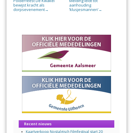
Polderfeest De Kwakel
Melding leidt tot
bewijst kracht als
aanhouding
dorpsevenement
‘klusjesmannen’
→
→
Recent nieuws
Kaartverkoop Nostalgisch Filmfestival start 20