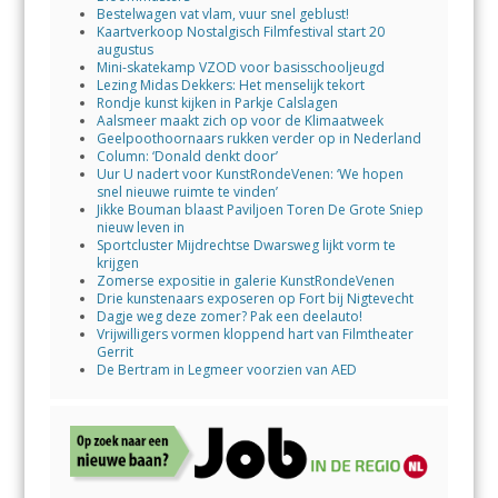
Bestelwagen vat vlam, vuur snel geblust!
Kaartverkoop Nostalgisch Filmfestival start 20
augustus
Mini-skatekamp VZOD voor basisschooljeugd
Lezing Midas Dekkers: Het menselijk tekort
Rondje kunst kijken in Parkje Calslagen
Aalsmeer maakt zich op voor de Klimaatweek
Geelpoothoornaars rukken verder op in Nederland
Column: ‘Donald denkt door’
Uur U nadert voor KunstRondeVenen: ‘We hopen
snel nieuwe ruimte te vinden’
Jikke Bouman blaast Paviljoen Toren De Grote Sniep
nieuw leven in
Sportcluster Mijdrechtse Dwarsweg lijkt vorm te
krijgen
Zomerse expositie in galerie KunstRondeVenen
Drie kunstenaars exposeren op Fort bij Nigtevecht
Dagje weg deze zomer? Pak een deelauto!
Vrijwilligers vormen kloppend hart van Filmtheater
Gerrit
De Bertram in Legmeer voorzien van AED