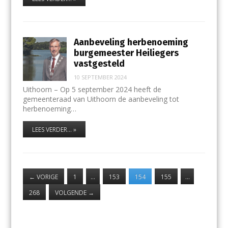
Aanbeveling herbenoeming
burgemeester Heiliegers
vastgesteld
10 SEPTEMBER 2024
Uithoorn – Op 5 september 2024 heeft de
gemeenteraad van Uithoorn de aanbeveling tot
herbenoeming…
LEES VERDER... »
←
VORIGE
1
…
153
154
155
…
268
VOLGENDE
→