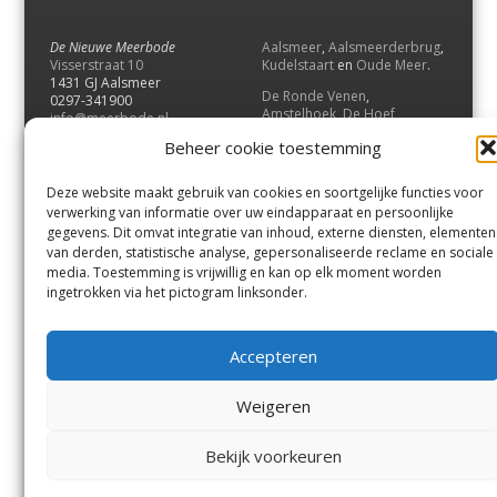
De Nieuwe Meerbode
Aalsmeer
,
Aalsmeerderbrug
,
Visserstraat 10
Kudelstaart
en
Oude Meer
.
1431 GJ Aalsmeer
De Ronde Venen
,
0297-341900
Amstelhoek
,
De Hoef
,
info@meerbode.nl
Mijdrecht
,
Wilnis
,
Vinkeveen
,
Beheer cookie toestemming
Vrouwenakker
,
Waverveen
,
Abcoude
en
Baambrugge
.
Deze website maakt gebruik van cookies en soortgelijke functies voor
Uithoorn
en
De Kwakel
.
verwerking van informatie over uw eindapparaat en persoonlijke
gegevens. Dit omvat integratie van inhoud, externe diensten, elementen
van derden, statistische analyse, gepersonaliseerde reclame en sociale
Contact
media. Toestemming is vrijwillig en kan op elk moment worden
Andere uitgaven
ingetrokken via het pictogram linksonder.
Bezorgklacht
Ophaalpunten
Vacatures
Voorwaarden
Accepteren
Privacyverklaring
Weigeren
© GOUW Uitgevers B.V.
Bekijk voorkeuren
Menu
Aalsmeer
De Ronde Venen
Uithoorn
Aalsmeer/Uithoorn
De Ronde Venen