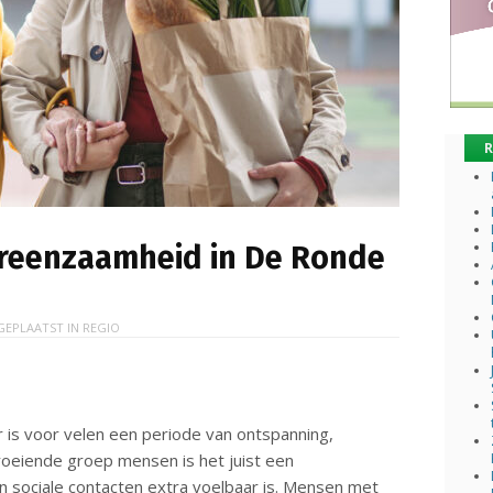
R
reenzaamheid in De Ronde
GEPLAATST IN
REGIO
is voor velen een periode van ontspanning,
roeiende groep mensen is het juist een
n sociale contacten extra voelbaar is. Mensen met