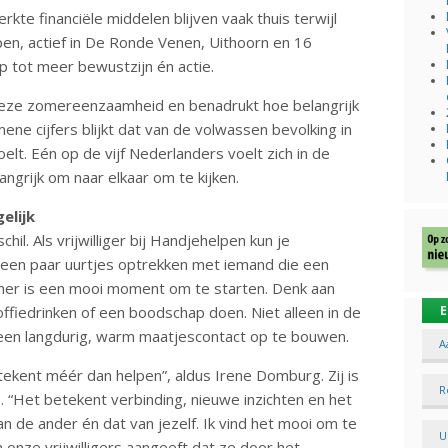
kte financiële middelen blijven vaak thuis terwijl
pen, actief in De Ronde Venen, Uithoorn en 16
 tot meer bewustzijn én actie.
deze zomereenzaamheid en benadrukt hoe belangrijk
emene cijfers blijkt dat van de volwassen bevolking in
elt. Eén op de vijf Nederlanders voelt zich in de
angrijk om naar elkaar om te kijken.
elijk
hil. Als vrijwilliger bij Handjehelpen kun je
s een paar uurtjes optrekken met iemand die een
omer is een mooi moment om te starten. Denk aan
fiedrinken of een boodschap doen. Niet alleen in de
E
een langdurig, warm maatjescontact op te bouwen.
A
tekent méér dan helpen”, aldus Irene Domburg. Zij is
R
. “Het betekent verbinding, nieuwe inzichten en het
an de ander én dat van jezelf. Ik vind het mooi om te
U
n onze vrijwilligers aangeeft dat ze door het