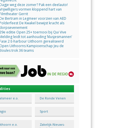
Nigtevecht
Dagje weg deze zomer? Pak een deelauto!
Vrijwilligers vormen kloppend hart van
Filmtheater Gerrit
De Bertram in Legmeer voorzien van AED
Polderfeest De Kwakel bewijst kracht als
dorpsevenement
29e editie Open 25+ toernooi bij Qui Vive
Melding leidt tot aanhouding ‘klusjesmannen’
Fase 2 E-harbour Uithoorn gerealiseerd
Open Uithoorns Kampioenschap Jeu de
Boules trok 36 teams
dities
alsmeer e.o.
De Ronde Venen
egio
Sport
ithoorn e.o.
Zakelijk-Nieuws-