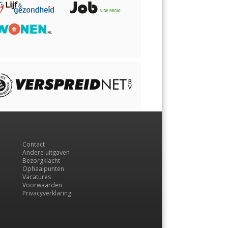
Contact
Andere uitgaven
Bezorgklacht
Ophaalpunten
Vacatures
Voorwaarden
Privacyverklaring