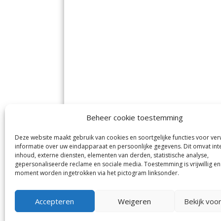
Beheer cookie toestemming
Deze website maakt gebruik van cookies en soortgelijke functies voor ve
De Nieuwe Meerbode
Aal
informatie over uw eindapparaat en persoonlijke gegevens. Dit omvat int
Visserstraat 10
en
inhoud, externe diensten, elementen van derden, statistische analyse,
1431 GJ Aalsmeer
De 
0297-341900
gepersonaliseerde reclame en sociale media. Toestemming is vrijwillig en
Mij
info@meerbode.nl
moment worden ingetrokken via het pictogram linksonder.
Vro
Ba
Uit
Accepteren
Weigeren
Bekijk voo