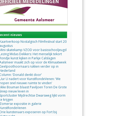
ecent nieuws
Kaartverkoop Nostalgisch Filmfestival start 20
augustus
Mini-skatekamp VZOD voor basisschooljeugd
Lezing Midas Dekkers: Het menselijk tekort
Rondje kunst kijken in Parkje Calslagen
Aalsmeer maakt zich op voor de Klimaatweek
Geelpoothoornaars rukken verder op in
Nederland
Column: ‘Donald denkt door’
Uur U nadert voor KunstRondeVenen: ‘We
hopen snel nieuwe ruimte te vinden’
Jikke Bouman blaast Paviljoen Toren De Grote
Sniep nieuw leven in
Sportcluster Mijdrechtse Dwarsweg lijkt vorm
te krijgen
Zomerse expositie in galerie
KunstRondeVenen
Drie kunstenaars exposeren op Fort bij