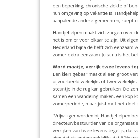
o
A
een beperking, chronische ziekte of beper
hun omgeving op vakantie is. Handjehel
o
p
aanpalende andere gemeenten, roept op
k
p
Handjehelpen maakt zich zorgen over 
het is om er voor elkaar te zijn. Uit alg
Nederland bijna de helft zich eenzaam vo
zomer extra eenzaam. Juist nu is het bel
Word maatje, verrijk twee levens teg
Een klein gebaar maakt al een groot versc
bijvoorbeeld wekelijks of tweewekelijk
steuntje in de rug kan gebruiken. De z
samen een wandeling maken, een kop kof
zomerperiode, maar juist met het doel 
“Vrijwilliger worden bij Handjehelpen be
directeur/bestuurder van de organisatie
verrijken van twee levens tegelijk; dat v
zien dat uit onderzoek blijkt dat 82% va