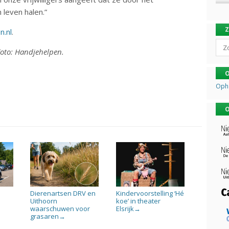
 leven halen.”
n.nl
.
Sear
 Foto: Handjehelpen.
O
Oph
O
Dierenartsen DRV en
Kindervoorstelling ‘Hé
Uithoorn
koe’ in theater
waarschuwen voor
Elsrijk
→
grasaren
→