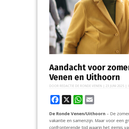
Aandacht voor zome
Venen en Uithoorn
DOOR
REDACTIE DE RONDE VENEN
|
23 JUNI 2025
| 
F
X
W
E
ac
h
m
De Ronde Venen/Uithoorn
– De zomer 
e
at
ai
vakantie en samenzijn. Maar voor een g
b
s
l
confronterende tijd waarin het gemis va