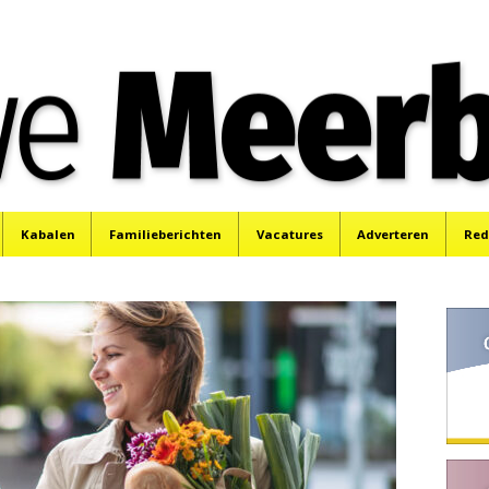
e
Mijdrecht, Uithoorn en De Kwakel.
Kabalen
Familieberichten
Vacatures
Adverteren
Red