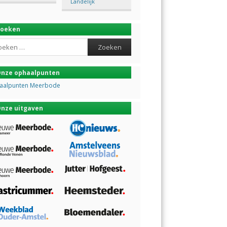
Landelijk
Zoeken
ch
nze ophaalpunten
aalpunten Meerbode
nze uitgaven