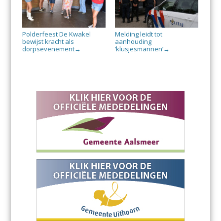
Polderfeest De Kwakel
Melding leidt tot
bewijst kracht als
aanhouding
dorpsevenement
‘klusjesmannen’
→
→