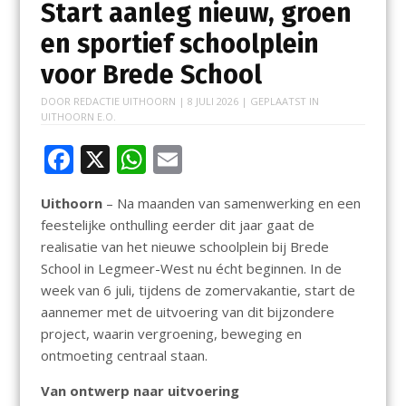
Start aanleg nieuw, groen
en sportief schoolplein
voor Brede School
DOOR
REDACTIE UITHOORN
|
8 JULI 2026
| GEPLAATST IN
UITHOORN E.O.
F
X
W
E
ac
h
m
Uithoorn
– Na maanden van samenwerking en een
e
at
ai
feestelijke onthulling eerder dit jaar gaat de
b
s
l
realisatie van het nieuwe schoolplein bij Brede
o
A
School in Legmeer-West nu écht beginnen. In de
week van 6 juli, tijdens de zomervakantie, start de
o
p
aannemer met de uitvoering van dit bijzondere
k
p
project, waarin vergroening, beweging en
ontmoeting centraal staan.
Van ontwerp naar uitvoering