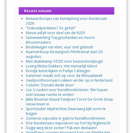
Recent nieuws
Bewaardoosjes van Kunstploeg voor Kunstroute
2026
“Onkruidperikelen? Zo gefixt!”
Nieuw asfalt voor deel van de N201
Samenwerking Topgeschenken en Hoorn
Bloommasters
Bestelwagen vat vlam, vuur snel geblust!
Kaartverkoop Nostalgisch Filmfestival start 20
augustus
Mini-skatekamp VZOD voor basisschooljeugd
Lezing Midas Dekkers: Het menselijk tekort
Rondje kunst kijken in Parkje Calslagen
Aalsmeer maakt zich op voor de Klimaatweek
Geelpoothoornaars rukken verder op in Nederland
Column: ‘Donald denkt door’
Uur U nadert voor KunstRondeVenen: ‘We hopen
snel nieuwe ruimte te vinden’
Jikke Bouman blaast Paviljoen Toren De Grote Sniep
nieuw leven in
Sportcluster Mijdrechtse Dwarsweg lijkt vorm te
krijgen
Zomerse expositie in galerie KunstRondeVenen
Drie kunstenaars exposeren op Fort bij Nigtevecht
Dagje weg deze zomer? Pak een deelauto!
Vrijwilligers vormen kloppend hart van Filmtheater