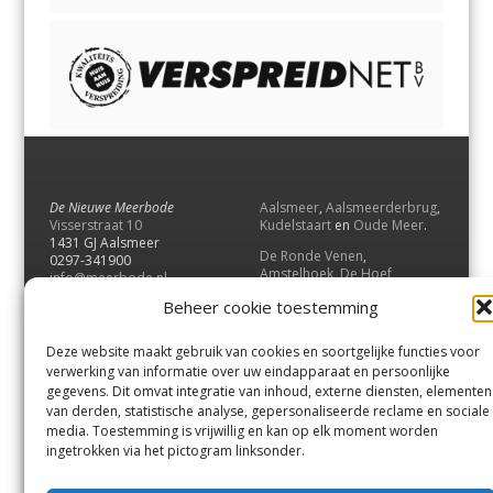
De Nieuwe Meerbode
Aalsmeer
,
Aalsmeerderbrug
,
Visserstraat 10
Kudelstaart
en
Oude Meer
.
1431 GJ Aalsmeer
De Ronde Venen
,
0297-341900
Amstelhoek
,
De Hoef
,
info@meerbode.nl
Mijdrecht
,
Wilnis
,
Vinkeveen
,
Beheer cookie toestemming
Vrouwenakker
,
Waverveen
,
Abcoude
en
Baambrugge
.
Deze website maakt gebruik van cookies en soortgelijke functies voor
Uithoorn
en
De Kwakel
.
verwerking van informatie over uw eindapparaat en persoonlijke
gegevens. Dit omvat integratie van inhoud, externe diensten, elementen
van derden, statistische analyse, gepersonaliseerde reclame en sociale
Contact
media. Toestemming is vrijwillig en kan op elk moment worden
Andere uitgaven
ingetrokken via het pictogram linksonder.
Bezorgklacht
Ophaalpunten
Vacatures