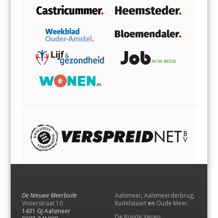
De Nieuwe Meerbode
Aalsmeer
,
Aalsmeerderbrug
,
Visserstraat 10
Kudelstaart
en
Oude Meer
.
1431 GJ Aalsmeer
De Ronde Venen
,