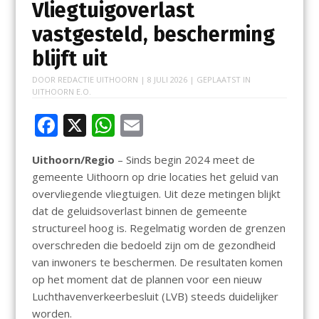
Vliegtuigoverlast
vastgesteld, bescherming
blijft uit
DOOR
REDACTIE UITHOORN
|
8 JULI 2026
| GEPLAATST IN
UITHOORN E.O.
F
X
W
E
ac
h
m
Uithoorn/Regio
– Sinds begin 2024 meet de
e
at
ai
gemeente Uithoorn op drie locaties het geluid van
b
s
l
overvliegende vliegtuigen. Uit deze metingen blijkt
o
A
dat de geluidsoverlast binnen de gemeente
structureel hoog is. Regelmatig worden de grenzen
o
p
overschreden die bedoeld zijn om de gezondheid
k
p
van inwoners te beschermen. De resultaten komen
op het moment dat de plannen voor een nieuw
Luchthavenverkeerbesluit (LVB) steeds duidelijker
worden.