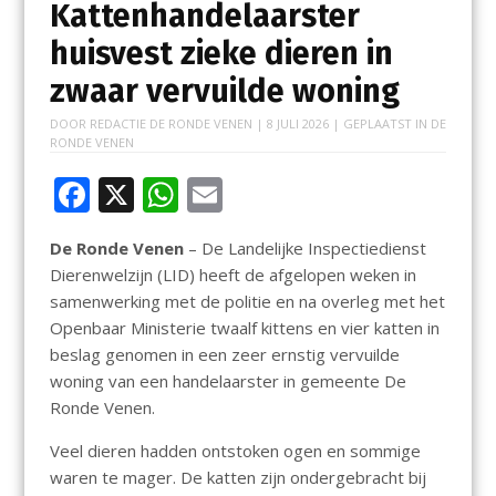
Kattenhandelaarster
huisvest zieke dieren in
zwaar vervuilde woning
DOOR
REDACTIE DE RONDE VENEN
|
8 JULI 2026
| GEPLAATST IN
DE
RONDE VENEN
F
X
W
E
ac
h
m
De Ronde Venen
– De Landelijke Inspectiedienst
e
at
ai
Dierenwelzijn (LID) heeft de afgelopen weken in
b
s
l
samenwerking met de politie en na overleg met het
o
A
Openbaar Ministerie twaalf kittens en vier katten in
beslag genomen in een zeer ernstig vervuilde
o
p
woning van een handelaarster in gemeente De
k
p
Ronde Venen.
Veel dieren hadden ontstoken ogen en sommige
waren te mager. De katten zijn ondergebracht bij