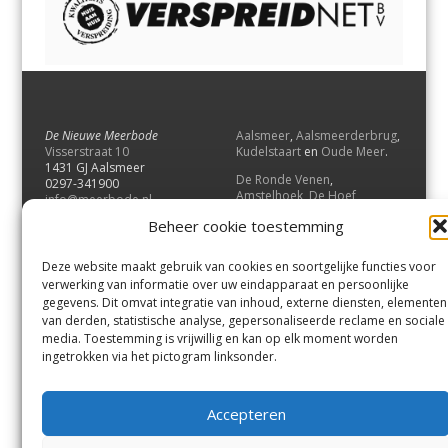
De Nieuwe Meerbode
Aalsmeer
,
Aalsmeerderbrug
,
Visserstraat 10
Kudelstaart
en
Oude Meer
.
1431 GJ Aalsmeer
De Ronde Venen
,
0297-341900
Amstelhoek
,
De Hoef
,
info@meerbode.nl
Mijdrecht
,
Wilnis
,
Vinkeveen
,
Beheer cookie toestemming
Vrouwenakker
,
Waverveen
,
Abcoude
en
Baambrugge
.
Deze website maakt gebruik van cookies en soortgelijke functies voor
Uithoorn
en
De Kwakel
.
verwerking van informatie over uw eindapparaat en persoonlijke
gegevens. Dit omvat integratie van inhoud, externe diensten, elementen
van derden, statistische analyse, gepersonaliseerde reclame en sociale
Contact
media. Toestemming is vrijwillig en kan op elk moment worden
Andere uitgaven
ingetrokken via het pictogram linksonder.
Bezorgklacht
Ophaalpunten
Vacatures
Voorwaarden
Accepteren
Privacyverklaring