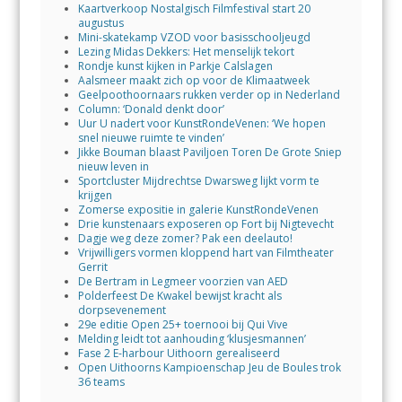
Kaartverkoop Nostalgisch Filmfestival start 20
augustus
Mini-skatekamp VZOD voor basisschooljeugd
Lezing Midas Dekkers: Het menselijk tekort
Rondje kunst kijken in Parkje Calslagen
Aalsmeer maakt zich op voor de Klimaatweek
Geelpoothoornaars rukken verder op in Nederland
Column: ‘Donald denkt door’
Uur U nadert voor KunstRondeVenen: ‘We hopen
snel nieuwe ruimte te vinden’
Jikke Bouman blaast Paviljoen Toren De Grote Sniep
nieuw leven in
Sportcluster Mijdrechtse Dwarsweg lijkt vorm te
krijgen
Zomerse expositie in galerie KunstRondeVenen
Drie kunstenaars exposeren op Fort bij Nigtevecht
Dagje weg deze zomer? Pak een deelauto!
Vrijwilligers vormen kloppend hart van Filmtheater
Gerrit
De Bertram in Legmeer voorzien van AED
Polderfeest De Kwakel bewijst kracht als
dorpsevenement
29e editie Open 25+ toernooi bij Qui Vive
Melding leidt tot aanhouding ‘klusjesmannen’
Fase 2 E-harbour Uithoorn gerealiseerd
Open Uithoorns Kampioenschap Jeu de Boules trok
36 teams