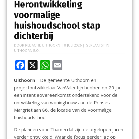
Herontwikkeling
voormalige
huishoudschool stap
dichterbij
DOOR
REDACTIE UITHOORN
|
8 JULI 2026
| GEPLAATST IN
UITHOORN E.O.
F
X
W
E
ac
h
m
Uithoorn
– De gemeente Uithoorn en
e
at
ai
projectontwikkelaar VanValentijn hebben op 29 juni
b
s
l
een intentieovereenkomst ondertekend voor de
o
A
ontwikkeling van woningbouw aan de Prinses
Margrietlaan 86, de locatie van de voormalige
o
p
huishoudschool.
k
p
De plannen voor Thamerdal zijn de afgelopen jaren
verder ontwikkeld. Waar de focus eerder lag op