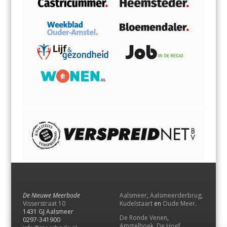
De Nieuwe Meerbode
Aalsmeer
,
Aalsmeerderbrug
,
Visserstraat 10
Kudelstaart
en
Oude Meer
.
1431 GJ Aalsmeer
De Ronde Venen
,
0297-341900
Amstelhoek
,
De Hoef
,