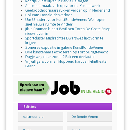
Rondje kunst kijken in Parkje Calslagen
Aalsmeer maakt zich op voor de Klimaatweek
Geelpoothoornaars rukken verder op in Nederland
Column: ‘Donald denkt door’
Uur U nadert voor KunstRondeVenen: ‘We hopen
snel nieuwe ruimte te vinden’
Jikke Bouman blaast Paviljoen Toren De Grote Sniep
nieuw leven in
Sportcluster Mijdrechtse Dwarsweg lijkt vorm te
krijgen
Zomerse expositie in galerie KunstRondeVenen
Drie kunstenaars exposeren op Fort bij Nigtevecht
Dagje weg deze zomer? Pak een deelauto!
Vrijwilligers vormen kloppend hart van Filmtheater
Gerrit
Edities
Aalsmeer e.o.
De Ronde Venen