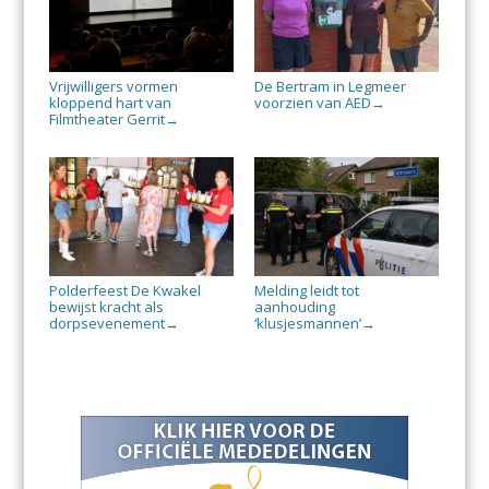
Vrijwilligers vormen
De Bertram in Legmeer
kloppend hart van
voorzien van AED
→
Filmtheater Gerrit
→
Polderfeest De Kwakel
Melding leidt tot
bewijst kracht als
aanhouding
dorpsevenement
‘klusjesmannen’
→
→