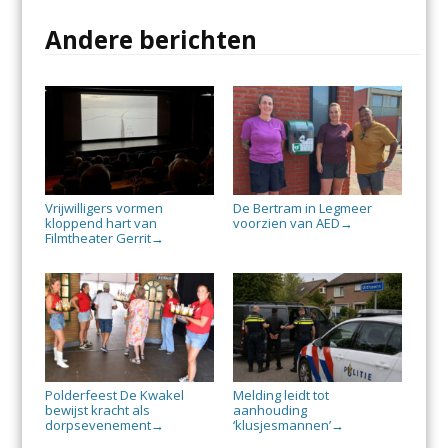
Andere berichten
Vrijwilligers vormen
De Bertram in Legmeer
kloppend hart van
voorzien van AED
→
Filmtheater Gerrit
→
Polderfeest De Kwakel
Melding leidt tot
bewijst kracht als
aanhouding
dorpsevenement
‘klusjesmannen’
→
→