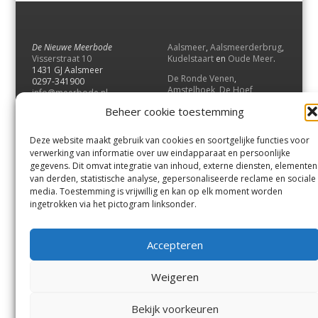
De Nieuwe Meerbode
Aalsmeer
,
Aalsmeerderbrug
,
Visserstraat 10
Kudelstaart
en
Oude Meer
.
1431 GJ Aalsmeer
De Ronde Venen
,
0297-341900
Amstelhoek
,
De Hoef
,
info@meerbode.nl
Mijdrecht
,
Wilnis
,
Vinkeveen
,
Beheer cookie toestemming
Vrouwenakker
,
Waverveen
,
Abcoude
en
Baambrugge
.
Deze website maakt gebruik van cookies en soortgelijke functies voor
Uithoorn
en
De Kwakel
.
verwerking van informatie over uw eindapparaat en persoonlijke
gegevens. Dit omvat integratie van inhoud, externe diensten, elementen
van derden, statistische analyse, gepersonaliseerde reclame en sociale
Contact
media. Toestemming is vrijwillig en kan op elk moment worden
Andere uitgaven
ingetrokken via het pictogram linksonder.
Bezorgklacht
Ophaalpunten
Vacatures
Voorwaarden
Accepteren
Privacyverklaring
Weigeren
© GOUW Uitgevers B.V.
Bekijk voorkeuren
Menu
Aalsmeer
De Ronde Venen
Uithoorn