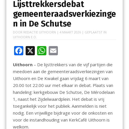
Lijsttrekkersdebat
gemeenteraadsverkiezinge
n in De Schutse
DOOR
REDACTIE UITHOORN
|
4 MAART 2026
| GEPLAATST IN
UITHOORN E.O.
F
X
W
E
ac
h
m
Uithoorn
– De lijsttrekkers van de vijf partijen die
e
at
ai
meedoen aan de gemeenteraadsverkiezingen van
b
s
l
Uithoorn en De Kwakel gaan vrijdag 6 maart van
o
A
20.00 tot 22.00 uur met elkaar in debat. Plaats van
handeling: kerkgebouw De Schutse, De Mérodelaan
o
p
1, naast het Zijdelwaardplein. Het debat is vrij
k
p
toegankelijk voor het publiek. Aanmelden is niet
nodig. Een vrijwillige bijdrage voor de onkosten en
voor de instandhouding van KerkCafé Uithoorn is
welkom.