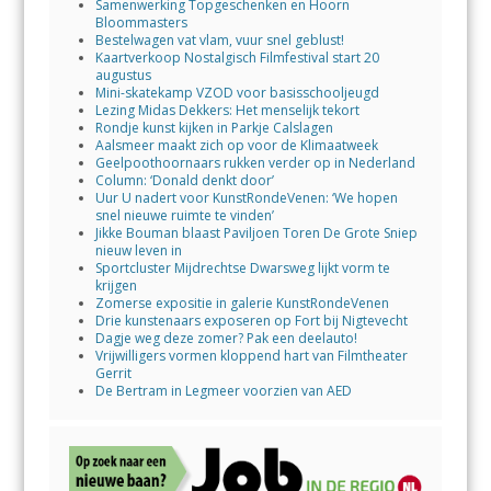
Samenwerking Topgeschenken en Hoorn
Bloommasters
Bestelwagen vat vlam, vuur snel geblust!
Kaartverkoop Nostalgisch Filmfestival start 20
augustus
Mini-skatekamp VZOD voor basisschooljeugd
Lezing Midas Dekkers: Het menselijk tekort
Rondje kunst kijken in Parkje Calslagen
Aalsmeer maakt zich op voor de Klimaatweek
Geelpoothoornaars rukken verder op in Nederland
Column: ‘Donald denkt door’
Uur U nadert voor KunstRondeVenen: ‘We hopen
snel nieuwe ruimte te vinden’
Jikke Bouman blaast Paviljoen Toren De Grote Sniep
nieuw leven in
Sportcluster Mijdrechtse Dwarsweg lijkt vorm te
krijgen
Zomerse expositie in galerie KunstRondeVenen
Drie kunstenaars exposeren op Fort bij Nigtevecht
Dagje weg deze zomer? Pak een deelauto!
Vrijwilligers vormen kloppend hart van Filmtheater
Gerrit
De Bertram in Legmeer voorzien van AED