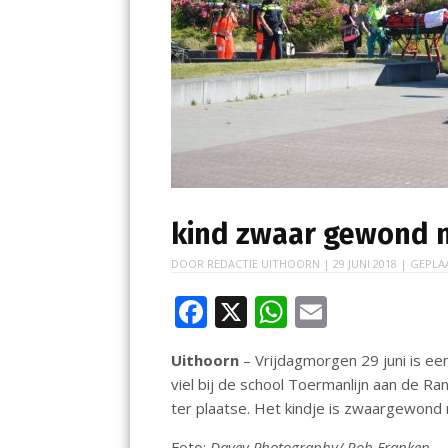
kind zwaar gewond n
DOOR
REDACTIE UITHOORN
|
29 JUNI 2018
| GEPLA
F
X
W
E
ac
h
m
Uithoorn
– Vrijdagmorgen 29 juni is ee
e
at
ai
viel bij de school Toermanlijn aan de 
b
s
l
ter plaatse. Het kindje is zwaargewond 
o
A
Foto:
Davey Photography/ Rob Franken