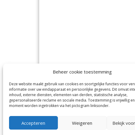
Beheer cookie toestemming
Deze website maakt gebruik van cookies en soortgelijke functies voor ve
De Nieuwe Meerbode
Aal
informatie over uw eindapparaat en persoonlijke gegevens. Dit omvat int
Visserstraat 10
en
inhoud, externe diensten, elementen van derden, statistische analyse,
1431 GJ Aalsmeer
De 
0297-341900
gepersonaliseerde reclame en sociale media. Toestemming is vrijwillig en
Mij
info@meerbode.nl
moment worden ingetrokken via het pictogram linksonder.
Vro
Ba
Uit
Accepteren
Weigeren
Bekijk voo