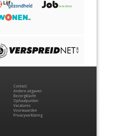
Contact
Andere uitgaven
Bezorgklacht
Ophaalpunten
Vacatures
Voorwaarden
Privacyverklaring