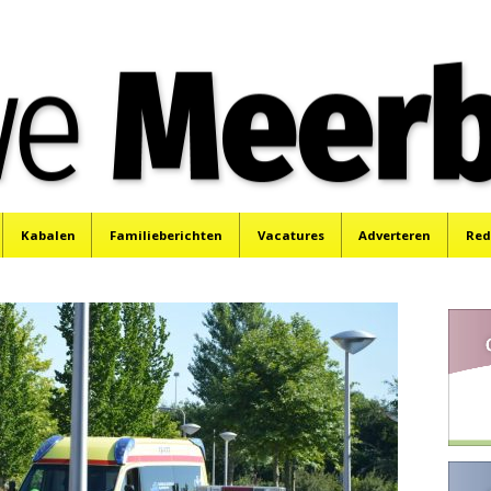
e
Mijdrecht, Uithoorn en De Kwakel.
Kabalen
Familieberichten
Vacatures
Adverteren
Red