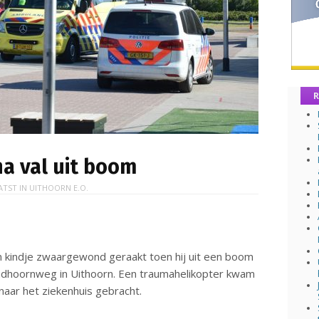
R
a val uit boom
ATST IN
UITHOORN E.O.
n kindje zwaargewond geraakt toen hij uit een boom
Randhoornweg in Uithoorn. Een traumahelikopter kwam
naar het ziekenhuis gebracht.