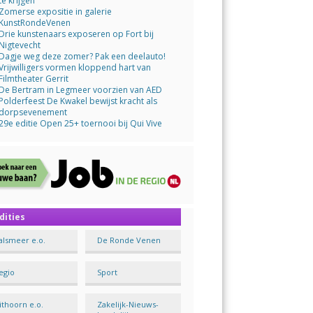
te krijgen
Zomerse expositie in galerie
KunstRondeVenen
Drie kunstenaars exposeren op Fort bij
Nigtevecht
Dagje weg deze zomer? Pak een deelauto!
Vrijwilligers vormen kloppend hart van
Filmtheater Gerrit
De Bertram in Legmeer voorzien van AED
Polderfeest De Kwakel bewijst kracht als
dorpsevenement
29e editie Open 25+ toernooi bij Qui Vive
dities
alsmeer e.o.
De Ronde Venen
egio
Sport
ithoorn e.o.
Zakelijk-Nieuws-