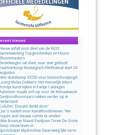
ecent nieuws
Nieuw asfalt voor deel van de N201
Samenwerking Topgeschenken en Hoorn
Bloommasters
Bestelwagen vat vlam, vuur snel geblust!
Kaartverkoop Nostalgisch Filmfestival start 20
augustus
Mini-skatekamp VZOD voor basisschooljeugd
Lezing Midas Dekkers: Het menselijk tekort
Rondje kunst kijken in Parkje Calslagen
Aalsmeer maakt zich op voor de Klimaatweek
Geelpoothoornaars rukken verder op in
Nederland
Column: ‘Donald denkt door’
Uur U nadert voor KunstRondeVenen: ‘We
hopen snel nieuwe ruimte te vinden’
Jikke Bouman blaast Paviljoen Toren De Grote
Sniep nieuw leven in
Sportcluster Mijdrechtse Dwarsweg lijkt vorm