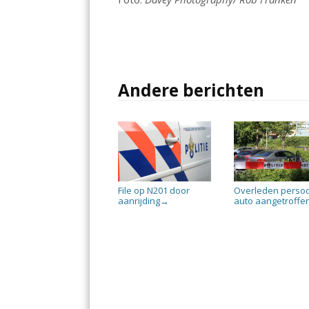
o
p
k
p
Andere berichten
File op N201 door
Overleden persoo
aanrijding
auto aangetroffe
→