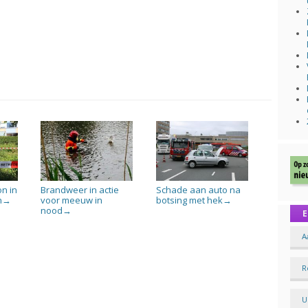
n in
Brandweer in actie
Schade aan auto na
n
voor meeuw in
botsing met hek
→
→
nood
→
E
A
R
U