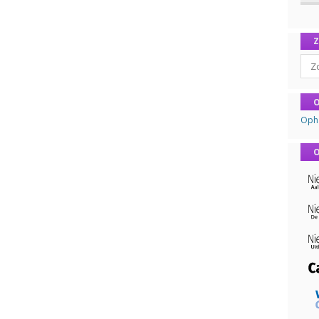
Sear
O
Oph
O