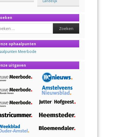
Landelijk
Zoeken
ch
nze ophaalpunten
aalpunten Meerbode
nze uitgaven