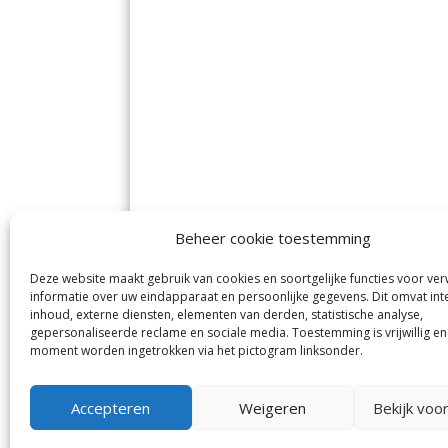
Beheer cookie toestemming
Deze website maakt gebruik van cookies en soortgelijke functies voor ve
De Nieuwe Meerbode
Aal
informatie over uw eindapparaat en persoonlijke gegevens. Dit omvat int
Visserstraat 10
en
inhoud, externe diensten, elementen van derden, statistische analyse,
1431 GJ Aalsmeer
De 
0297-341900
gepersonaliseerde reclame en sociale media. Toestemming is vrijwillig en
Mij
info@meerbode.nl
moment worden ingetrokken via het pictogram linksonder.
Vro
Ba
Uit
Accepteren
Weigeren
Bekijk voo