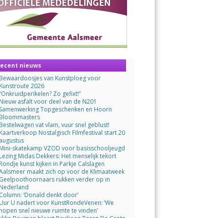
ecent nieuws
Bewaardoosjes van Kunstploeg voor
Kunstroute 2026
“Onkruidperikelen? Zo gefixt!”
Nieuw asfalt voor deel van de N201
Samenwerking Topgeschenken en Hoorn
Bloommasters
Bestelwagen vat vlam, vuur snel geblust!
Kaartverkoop Nostalgisch Filmfestival start 20
augustus
Mini-skatekamp VZOD voor basisschooljeugd
Lezing Midas Dekkers: Het menselijk tekort
Rondje kunst kijken in Parkje Calslagen
Aalsmeer maakt zich op voor de Klimaatweek
Geelpoothoornaars rukken verder op in
Nederland
Column: ‘Donald denkt door’
Uur U nadert voor KunstRondeVenen: ‘We
hopen snel nieuwe ruimte te vinden’