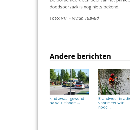
o
p
doodsoorzaak is nog niets bekend.
k
p
Foto:
VTF
–
Vivian Tusveld
Andere berichten
kind zwaar gewond
Brandweer in acti
na val uit boom
voor meeuw in
→
nood
→