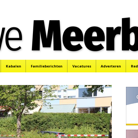
e
Mijdrecht, Uithoorn en De Kwakel.
Kabalen
Familieberichten
Vacatures
Adverteren
Red