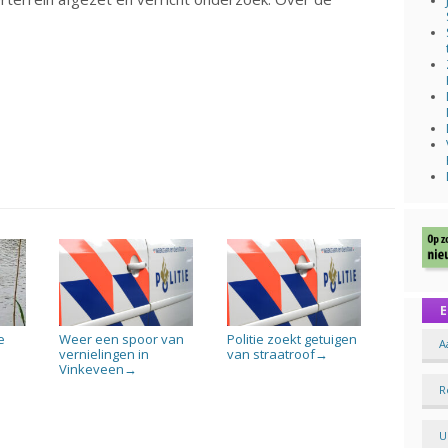
E
e
Weer een spoor van
Politie zoekt getuigen
A
vernielingen in
van straatroof
→
Vinkeveen
→
R
U