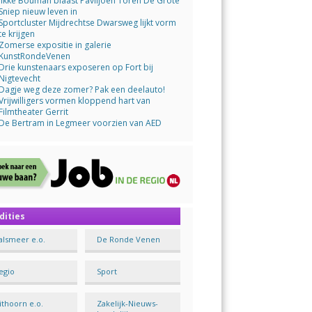
Jikke Bouman blaast Paviljoen Toren De Grote
Sniep nieuw leven in
Sportcluster Mijdrechtse Dwarsweg lijkt vorm
te krijgen
Zomerse expositie in galerie
KunstRondeVenen
Drie kunstenaars exposeren op Fort bij
Nigtevecht
Dagje weg deze zomer? Pak een deelauto!
Vrijwilligers vormen kloppend hart van
Filmtheater Gerrit
De Bertram in Legmeer voorzien van AED
dities
alsmeer e.o.
De Ronde Venen
egio
Sport
ithoorn e.o.
Zakelijk-Nieuws-