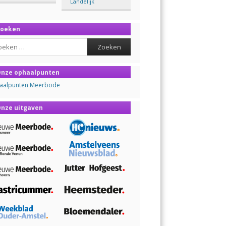
Landelijk
Zoeken
ch
nze ophaalpunten
aalpunten Meerbode
nze uitgaven