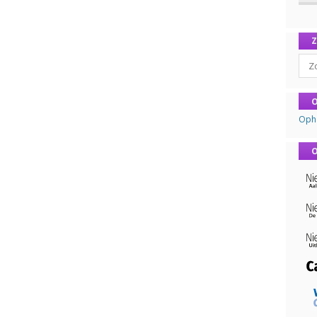
Sear
O
Oph
O