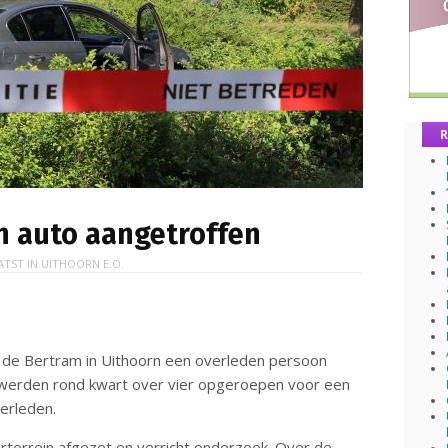
R
n auto aangetroffen
ATST IN
UITHOORN E.O.
n de Bertram in Uithoorn een overleden persoon
n werden rond kwart over vier opgeroepen voor een
erleden.
erterrein afgezet en verricht onderzoek. Over de