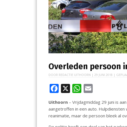
Overleden persoon i
DOOR
REDACTIE UITHOORN
|
29 JUNI 2018
| GEPLA
F
X
W
E
ac
h
m
Uithoorn
– Vrijdagmiddag 29 juni is aa
e
at
ai
aangetroffen in een auto. Hulpdienste
b
s
l
reanimatie, maar de persoon bleek al ov
o
A
De politie heeft een deel van het parke