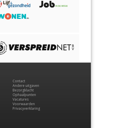
Contact
Andere uitgaven
Bezorgklacht
Ophaalpunten
Vacatures
Voorwaarden
Privacyverklaring