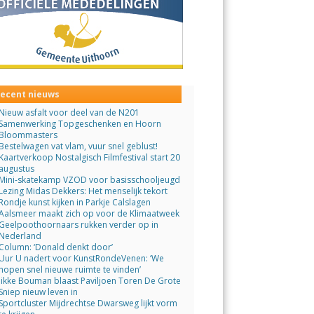
ecent nieuws
Nieuw asfalt voor deel van de N201
Samenwerking Topgeschenken en Hoorn
Bloommasters
Bestelwagen vat vlam, vuur snel geblust!
Kaartverkoop Nostalgisch Filmfestival start 20
augustus
Mini-skatekamp VZOD voor basisschooljeugd
Lezing Midas Dekkers: Het menselijk tekort
Rondje kunst kijken in Parkje Calslagen
Aalsmeer maakt zich op voor de Klimaatweek
Geelpoothoornaars rukken verder op in
Nederland
Column: ‘Donald denkt door’
Uur U nadert voor KunstRondeVenen: ‘We
hopen snel nieuwe ruimte te vinden’
Jikke Bouman blaast Paviljoen Toren De Grote
Sniep nieuw leven in
Sportcluster Mijdrechtse Dwarsweg lijkt vorm