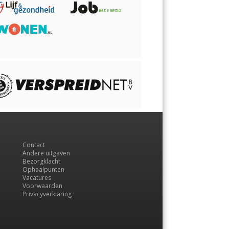
Contact
Andere uitgaven
Bezorgklacht
Ophaalpunten
Vacatures
Voorwaarden
Privacyverklaring