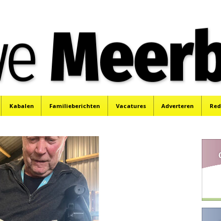
e
Mijdrecht, Uithoorn en De Kwakel.
Kabalen
Familieberichten
Vacatures
Adverteren
Red