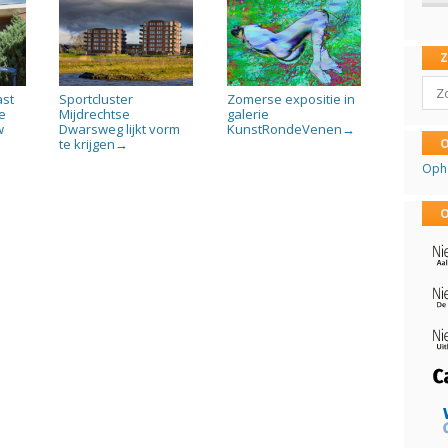
Sear
ast
Sportcluster
Zomerse expositie in
e
Mijdrechtse
galerie
w
Dwarsweg lijkt vorm
KunstRondeVenen
→
O
te krijgen
→
Oph
O