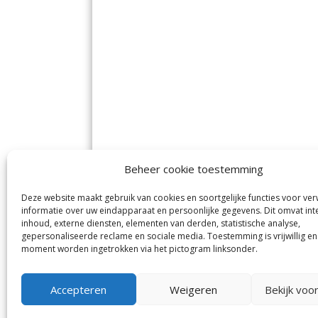
Beheer cookie toestemming
Deze website maakt gebruik van cookies en soortgelijke functies voor ve
De Nieuwe Meerbode
Aal
informatie over uw eindapparaat en persoonlijke gegevens. Dit omvat int
Visserstraat 10
en
inhoud, externe diensten, elementen van derden, statistische analyse,
1431 GJ Aalsmeer
De 
0297-341900
gepersonaliseerde reclame en sociale media. Toestemming is vrijwillig en
Mij
info@meerbode.nl
moment worden ingetrokken via het pictogram linksonder.
Vro
Ba
Uit
Accepteren
Weigeren
Bekijk voo