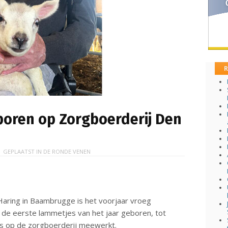
R
boren op Zorgboerderij Den
 GEPLAATST IN
DE RONDE VENEN
aring in Baambrugge is het voorjaar vroeg
de eerste lammetjes van het jaar geboren, tot
ks op de zorgboerderij meewerkt.