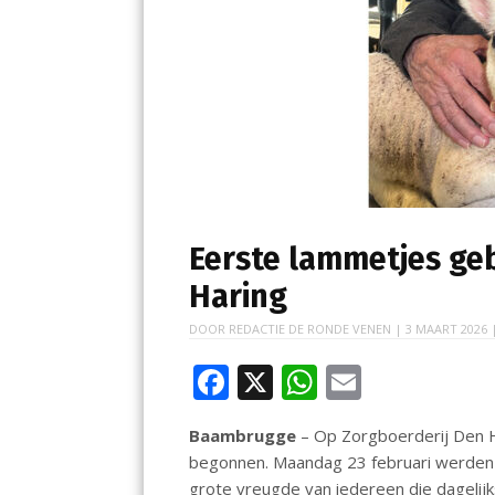
Eerste lammetjes ge
Haring
DOOR
REDACTIE DE RONDE VENEN
|
3 MAART 2026
|
F
X
W
E
ac
h
m
Baambrugge
– Op Zorgboerderij Den H
e
at
ai
begonnen. Maandag 23 februari werden 
b
s
l
grote vreugde van iedereen die dagelij