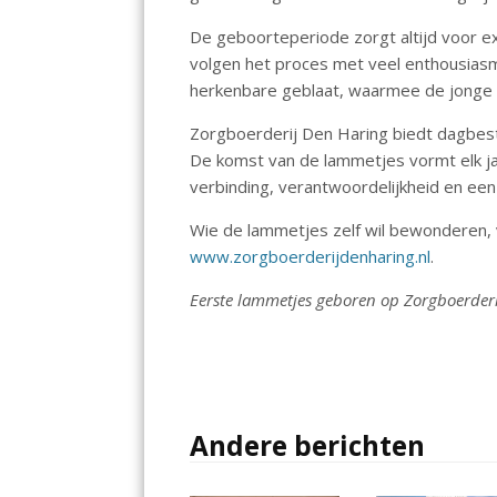
o
A
De geboorteperiode zorgt altijd voor ex
o
p
volgen het proces met veel enthousiasm
k
p
herkenbare geblaat, waarmee de jonge
Zorgboerderij Den Haring biedt dagbes
De komst van de lammetjes vormt elk j
verbinding, verantwoordelijkheid en een 
Wie de lammetjes zelf wil bewonderen, 
www.zorgboerderijdenharing.nl
.
Eerste lammetjes geboren op Zorgboerderi
Andere berichten