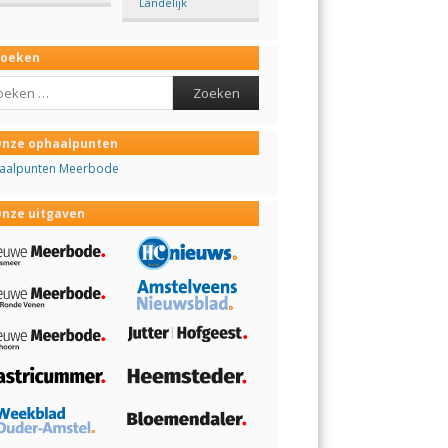
Landelijk
Zoeken
ch
nze ophaalpunten
aalpunten Meerbode
nze uitgaven