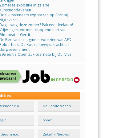
te krijgen
Zomerse expositie in galerie
KunstRondeVenen
Drie kunstenaars exposeren op Fort bij
Nigtevecht
Dagje weg deze zomer? Pak een deelauto!
Vrijwilligers vormen kloppend hart van
Filmtheater Gerrit
De Bertram in Legmeer voorzien van AED
Polderfeest De Kwakel bewijst kracht als
dorpsevenement
29e editie Open 25+ toernooi bij Qui Vive
dities
alsmeer e.o.
De Ronde Venen
egio
Sport
ithoorn e.o.
Zakelijk-Nieuws-