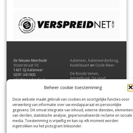
De Nieuwe Meerbode
Aalsmeer
,
Aalsmeerderbrug
,
Visserstraat 10
Kudelstaart
en
Oude Meer
.
1431 GJ Aalsmeer
De Ronde Venen
,
0297-341900
Amstelhoek
,
De Hoef
,
info@meerbode.nl
Mijdrecht
,
Wilnis
,
Vinkeveen
,
Beheer cookie toestemming
Vrouwenakker
,
Waverveen
,
Abcoude
en
Baambrugge
.
Deze website maakt gebruik van cookies en soortgelijke functies voor
Uithoorn
en
De Kwakel
.
verwerking van informatie over uw eindapparaat en persoonlijke
gegevens. Dit omvat integratie van inhoud, externe diensten, elementen
van derden, statistische analyse, gepersonaliseerde reclame en sociale
Contact
media. Toestemming is vrijwillig en kan op elk moment worden
Andere uitgaven
ingetrokken via het pictogram linksonder.
Bezorgklacht
Ophaalpunten