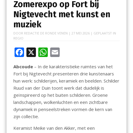
Zomerexpo op Fort bij
Nigtevecht met kunst en
muziek
DOOR
REDACTIE DE RONDE VENEN
|
27 MEI 2026
| GEPLAATST IN
REGIO
F
X
W
E
ac
h
m
Abcoude
– In de karakteristieke ruimtes van het
e
at
ai
Fort bij Nigtevecht presenteren drie kunstenaars
b
s
l
hun werk: schilderijen, keramiek en beelden. Schilder
o
A
Ruud van der Duin toont werk dat duidelijk is
geïnspireerd op het buiten schilderen. Groene
o
p
landschappen, wolkenluchten en een zichtbare
k
p
dynamiek in penseelstreken vormen de kern van
zijn collectie.
Keramist Meike van den Akker, met een