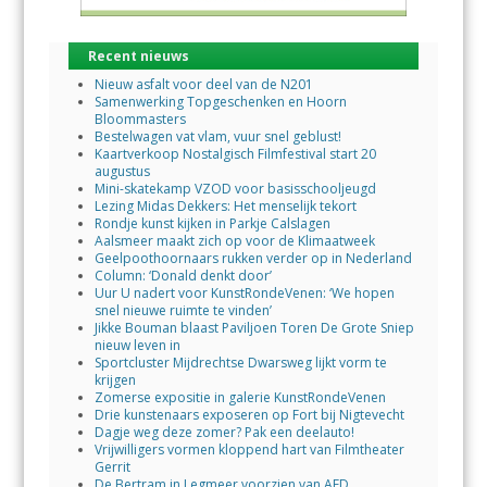
Recent nieuws
Nieuw asfalt voor deel van de N201
Samenwerking Topgeschenken en Hoorn
Bloommasters
Bestelwagen vat vlam, vuur snel geblust!
Kaartverkoop Nostalgisch Filmfestival start 20
augustus
Mini-skatekamp VZOD voor basisschooljeugd
Lezing Midas Dekkers: Het menselijk tekort
Rondje kunst kijken in Parkje Calslagen
Aalsmeer maakt zich op voor de Klimaatweek
Geelpoothoornaars rukken verder op in Nederland
Column: ‘Donald denkt door’
Uur U nadert voor KunstRondeVenen: ‘We hopen
snel nieuwe ruimte te vinden’
Jikke Bouman blaast Paviljoen Toren De Grote Sniep
nieuw leven in
Sportcluster Mijdrechtse Dwarsweg lijkt vorm te
krijgen
Zomerse expositie in galerie KunstRondeVenen
Drie kunstenaars exposeren op Fort bij Nigtevecht
Dagje weg deze zomer? Pak een deelauto!
Vrijwilligers vormen kloppend hart van Filmtheater
Gerrit
De Bertram in Legmeer voorzien van AED