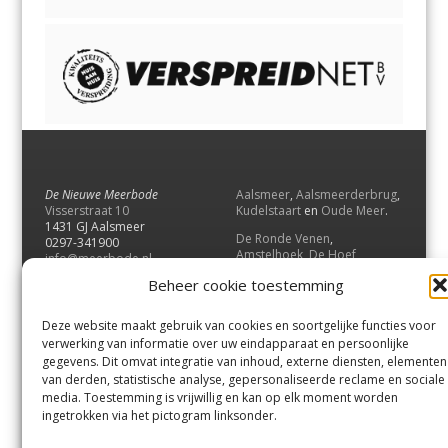
De Nieuwe Meerbode
Aalsmeer
,
Aalsmeerderbrug
,
Visserstraat 10
Kudelstaart
en
Oude Meer
.
1431 GJ Aalsmeer
De Ronde Venen
,
0297-341900
Amstelhoek
,
De Hoef
,
info@meerbode.nl
Mijdrecht
,
Wilnis
,
Vinkeveen
,
Beheer cookie toestemming
Vrouwenakker
,
Waverveen
,
Abcoude
en
Baambrugge
.
Deze website maakt gebruik van cookies en soortgelijke functies voor
Uithoorn
en
De Kwakel
.
verwerking van informatie over uw eindapparaat en persoonlijke
gegevens. Dit omvat integratie van inhoud, externe diensten, elementen
van derden, statistische analyse, gepersonaliseerde reclame en sociale
Contact
media. Toestemming is vrijwillig en kan op elk moment worden
Andere uitgaven
ingetrokken via het pictogram linksonder.
Bezorgklacht
Ophaalpunten