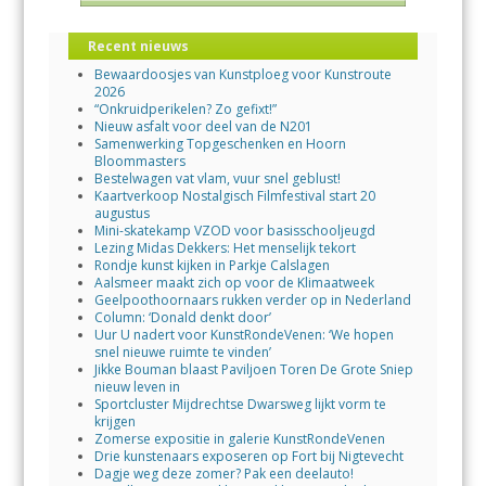
Recent nieuws
Bewaardoosjes van Kunstploeg voor Kunstroute
2026
“Onkruidperikelen? Zo gefixt!”
Nieuw asfalt voor deel van de N201
Samenwerking Topgeschenken en Hoorn
Bloommasters
Bestelwagen vat vlam, vuur snel geblust!
Kaartverkoop Nostalgisch Filmfestival start 20
augustus
Mini-skatekamp VZOD voor basisschooljeugd
Lezing Midas Dekkers: Het menselijk tekort
Rondje kunst kijken in Parkje Calslagen
Aalsmeer maakt zich op voor de Klimaatweek
Geelpoothoornaars rukken verder op in Nederland
Column: ‘Donald denkt door’
Uur U nadert voor KunstRondeVenen: ‘We hopen
snel nieuwe ruimte te vinden’
Jikke Bouman blaast Paviljoen Toren De Grote Sniep
nieuw leven in
Sportcluster Mijdrechtse Dwarsweg lijkt vorm te
krijgen
Zomerse expositie in galerie KunstRondeVenen
Drie kunstenaars exposeren op Fort bij Nigtevecht
Dagje weg deze zomer? Pak een deelauto!