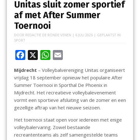
Unitas sluit zomer sportief
af met After Summer
Toernooi
DOOR
REDACTIE DE RONDE VENEN
|
6 JULI 2026
| GEPLAATST IN
SPORT
F
X
W
E
ac
h
m
Mijdrecht
– Volleybalvereniging Unitas organiseert
e
at
ai
vrijdag 18 september opnieuw het populaire After
b
s
l
Summer Toernooi in Sporthal De Phoenix in
o
A
Mijdrecht. Het recreatieve volleybalevenement
vormt een sportieve afsluiting van de zomer en een
o
p
gezellige aftrap van het nieuwe seizoen.
k
p
Het toernooi staat open voor iedereen met enige
volleybalervaring. Zowel bestaande
recreantenteams als zelf samengestelde teams