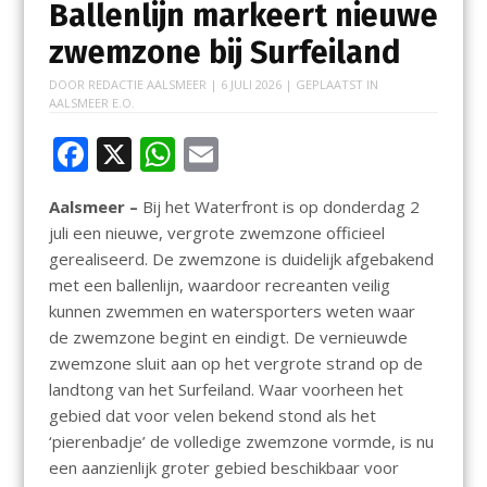
Ballenlijn markeert nieuwe
zwemzone bij Surfeiland
DOOR
REDACTIE AALSMEER
|
6 JULI 2026
| GEPLAATST IN
AALSMEER E.O.
F
X
W
E
ac
h
m
Aalsmeer –
Bij het Waterfront is op donderdag 2
e
at
ai
juli een nieuwe, vergrote zwemzone officieel
b
s
l
gerealiseerd. De zwemzone is duidelijk afgebakend
o
A
met een ballenlijn, waardoor recreanten veilig
kunnen zwemmen en watersporters weten waar
o
p
de zwemzone begint en eindigt. De vernieuwde
k
p
zwemzone sluit aan op het vergrote strand op de
landtong van het Surfeiland. Waar voorheen het
gebied dat voor velen bekend stond als het
‘pierenbadje’ de volledige zwemzone vormde, is nu
een aanzienlijk groter gebied beschikbaar voor