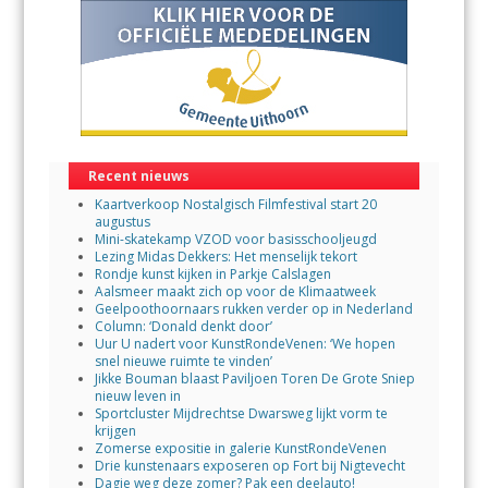
Recent nieuws
Kaartverkoop Nostalgisch Filmfestival start 20
augustus
Mini-skatekamp VZOD voor basisschooljeugd
Lezing Midas Dekkers: Het menselijk tekort
Rondje kunst kijken in Parkje Calslagen
Aalsmeer maakt zich op voor de Klimaatweek
Geelpoothoornaars rukken verder op in Nederland
Column: ‘Donald denkt door’
Uur U nadert voor KunstRondeVenen: ‘We hopen
snel nieuwe ruimte te vinden’
Jikke Bouman blaast Paviljoen Toren De Grote Sniep
nieuw leven in
Sportcluster Mijdrechtse Dwarsweg lijkt vorm te
krijgen
Zomerse expositie in galerie KunstRondeVenen
Drie kunstenaars exposeren op Fort bij Nigtevecht
Dagje weg deze zomer? Pak een deelauto!