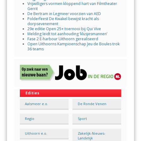
Vrijwilligers vormen kloppend hart van Filmtheater
Gerrit
De Bertram in Legmeer voorzien van AED
Polderfeest De Kwakel bewijst kracht als
dorpsevenement
29e editie Open 25+ toernooi bij Qui Vive
Melding leidt tot aanhouding ‘klusjesmannen’
Fase 2 E-harbour Uithoorn gerealiseerd
Open Uithoorns Kampioenschap Jeu de Boules trok
36 teams
Edities
Aalsmeer e.o.
De Ronde Venen
Regio
Sport
Uithoorn e.o.
Zakelijk-Nieuws-
Landelijk