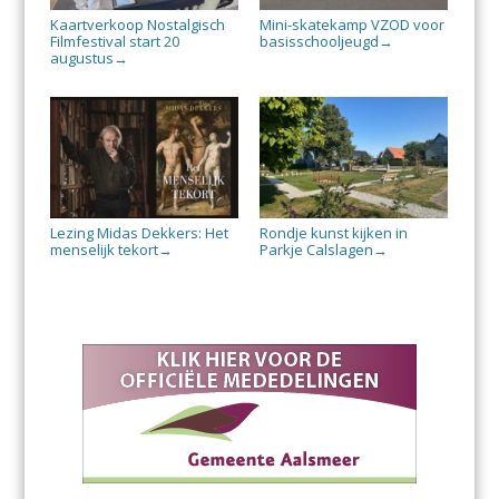
Kaartverkoop Nostalgisch
Mini-skatekamp VZOD voor
Filmfestival start 20
basisschooljeugd
→
augustus
→
Lezing Midas Dekkers: Het
Rondje kunst kijken in
menselijk tekort
Parkje Calslagen
→
→