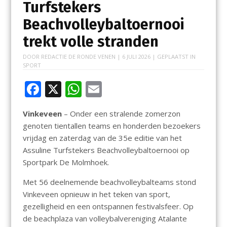
Turfstekers
Beachvolleybaltoernooi
trekt volle stranden
DOOR
REDACTIE DE RONDE VENEN
|
6 JULI 2026
| GEPLAATST IN
SPORT
F
X
W
E
ac
h
m
Vinkeveen
– Onder een stralende zomerzon
e
at
ai
genoten tientallen teams en honderden bezoekers
b
s
l
vrijdag en zaterdag van de 35e editie van het
o
A
Assuline Turfstekers Beachvolleybaltoernooi op
Sportpark De Molmhoek.
o
p
k
p
Met 56 deelnemende beachvolleybalteams stond
Vinkeveen opnieuw in het teken van sport,
gezelligheid en een ontspannen festivalsfeer. Op
de beachplaza van volleybalvereniging Atalante